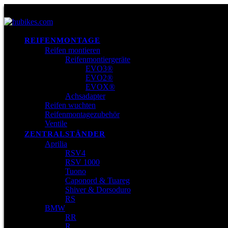
REIFENMONTAGE
Reifen montieren
Reifenmontiergeräte
EVO3®
EVO2®
EVOX®
Achsadapter
Reifen wuchten
Reifenmontagezubehör
Ventile
ZENTRALSTÄNDER
Aprilia
RSV4
RSV 1000
Tuono
Caponord & Tuareg
Shiver & Dorsoduro
RS
BMW
RR
R