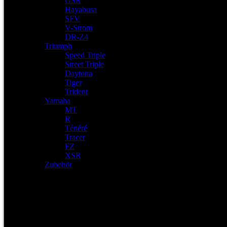
GSR
Hayabusa
SFV
V-Strom
DR-Z4
Triumph
Speed Triple
Street Triple
Daytona
Tiger
Trident
Yamaha
MT
R
Ténéré
Tracer
FZ
XSR
Zubehör