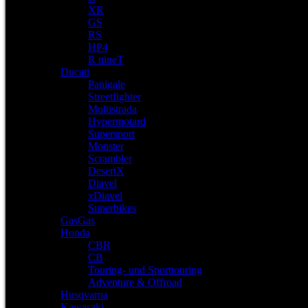
XR
GS
RS
HP4
R nineT
Ducati
Panigale
Streetfighter
Multistrada
Hypermotard
Supersport
Monster
Scrambler
DesertX
Diavel
xDiavel
Superbikes
GasGas
Honda
CBR
CB
Touring- und Sporttouring
Adventure & Offroad
Husqvarna
Kawasaki