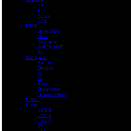
Ninja
Z
Versys
ZZR
KTM
Super Duke
Duke
Adventure
SMC & SMT
RC
MV Agusta
Brutale
Dragster
F3
F4
Rivale
Superveloce
Turismo Veloce
Pitbikes
Suzuki
GSX-R
GSX-S
GSX-8
SV