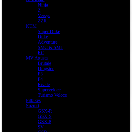
Ninja
Z
Versys
ZZR
KTM
Super Duke
Duke
Adventure
SMC & SMT
RC
MV Agusta
Brutale
Dragster
F3
F4
Rivale
Superveloce
Turismo Veloce
Pitbikes
Suzuki
GSX-R
GSX-S
GSX-8
SV