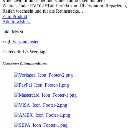
weist
Rollen.Motorrad sicher und schnell aufbocken mit dem
mehrere
Zentralständer EVOLIFT®. Perfekt zum Überwintern, Reparieren,
Varianten
Reifen wechseln und für die Rennstrecke.…
auf.
Dieses
Zum Produkt
Die
Produkt
Add to wishlist
Optionen
weist
inkl. MwSt.
können
mehrere
auf
Varianten
zzgl.
Versandkosten
der
auf.
Produktseite
Die
Lieferzeit:
1-3 Werktage
gewählt
Optionen
werden
können
auf
Akzeptierte Zahlungsmethoden
der
Produktseite
gewählt
werden