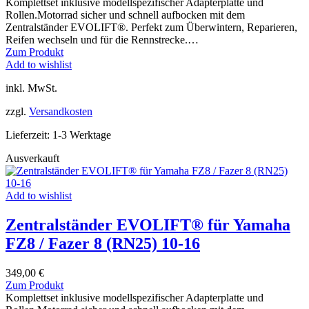
Produkt
Komplettset inklusive modellspezifischer Adapterplatte und
weist
Rollen.Motorrad sicher und schnell aufbocken mit dem
mehrere
Zentralständer EVOLIFT®. Perfekt zum Überwintern, Reparieren,
Varianten
Reifen wechseln und für die Rennstrecke.…
auf.
Dieses
Zum Produkt
Die
Produkt
Add to wishlist
Optionen
weist
inkl. MwSt.
können
mehrere
auf
Varianten
zzgl.
Versandkosten
der
auf.
Produktseite
Die
Lieferzeit:
1-3 Werktage
gewählt
Optionen
werden
können
Ausverkauft
auf
der
Produktseite
Add to wishlist
gewählt
werden
Zentralständer EVOLIFT® für Yamaha
FZ8 / Fazer 8 (RN25) 10-16
349,00
€
Dieses
Zum Produkt
Produkt
Komplettset inklusive modellspezifischer Adapterplatte und