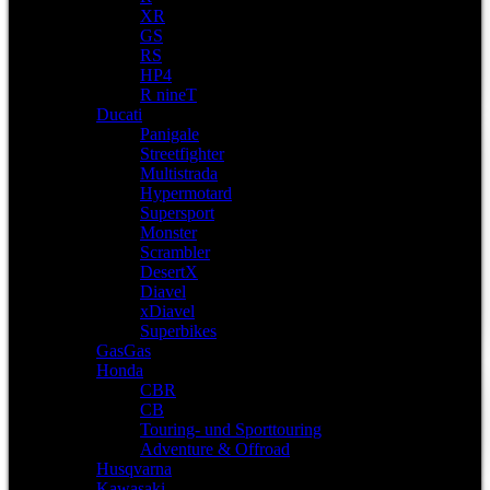
XR
GS
RS
HP4
R nineT
Ducati
Panigale
Streetfighter
Multistrada
Hypermotard
Supersport
Monster
Scrambler
DesertX
Diavel
xDiavel
Superbikes
GasGas
Honda
CBR
CB
Touring- und Sporttouring
Adventure & Offroad
Husqvarna
Kawasaki