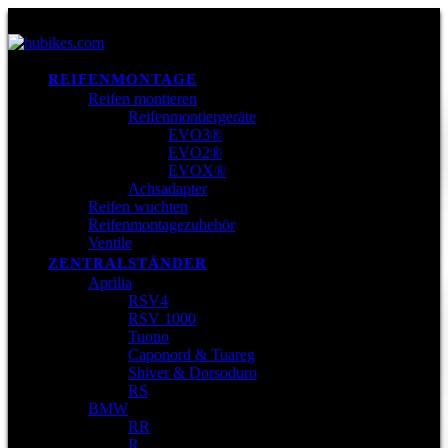
REIFENMONTAGE
Reifen montieren
Reifenmontiergeräte
EVO3®
EVO2®
EVOX®
Achsadapter
Reifen wuchten
Reifenmontagezubehör
Ventile
ZENTRALSTÄNDER
Aprilia
RSV4
RSV 1000
Tuono
Caponord & Tuareg
Shiver & Dorsoduro
RS
BMW
RR
R