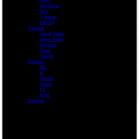
GSR
Hayabusa
SFV
V-Strom
DR-Z4
Triumph
Speed Triple
Street Triple
Daytona
Tiger
Trident
Yamaha
MT
R
Ténéré
Tracer
FZ
XSR
Zubehör