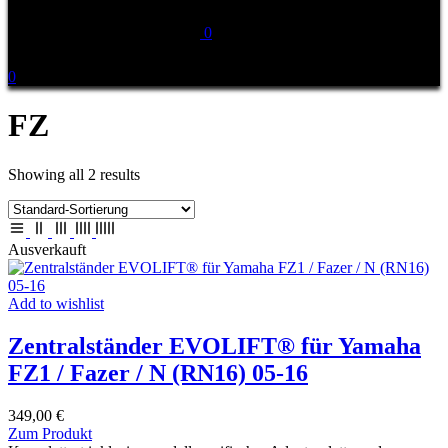
0
0
FZ
Showing all 2 results
Ausverkauft
Add to wishlist
Zentralständer EVOLIFT® für Yamaha
FZ1 / Fazer / N (RN16) 05-16
349,00
€
Dieses
Zum Produkt