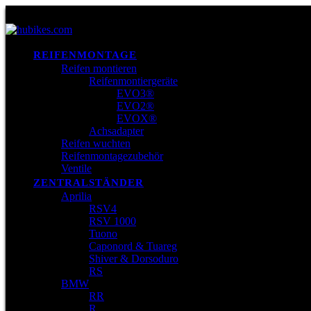
REIFENMONTAGE
Reifen montieren
Reifenmontiergeräte
EVO3®
EVO2®
EVOX®
Achsadapter
Reifen wuchten
Reifenmontagezubehör
Ventile
ZENTRALSTÄNDER
Aprilia
RSV4
RSV 1000
Tuono
Caponord & Tuareg
Shiver & Dorsoduro
RS
BMW
RR
R