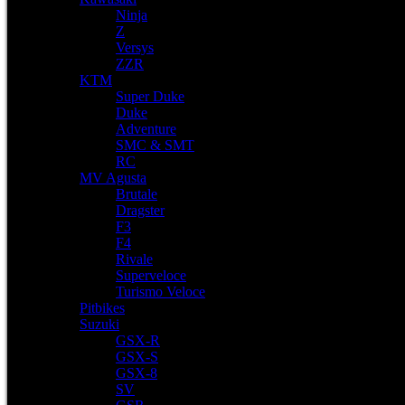
Ninja
Z
Versys
ZZR
KTM
Super Duke
Duke
Adventure
SMC & SMT
RC
MV Agusta
Brutale
Dragster
F3
F4
Rivale
Superveloce
Turismo Veloce
Pitbikes
Suzuki
GSX-R
GSX-S
GSX-8
SV