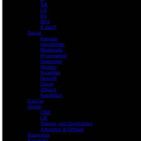
XR
GS
RS
HP4
R nineT
Ducati
Panigale
Streetfighter
Multistrada
Hypermotard
Supersport
Monster
Scrambler
DesertX
Diavel
xDiavel
Superbikes
GasGas
Honda
CBR
CB
Touring- und Sporttouring
Adventure & Offroad
Husqvarna
Kawasaki