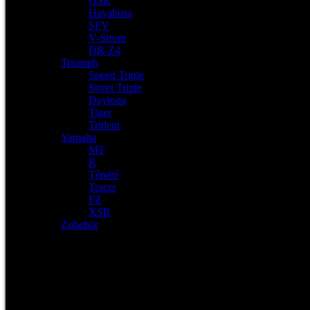
GSR
Hayabusa
SFV
V-Strom
DR-Z4
Triumph
Speed Triple
Street Triple
Daytona
Tiger
Trident
Yamaha
MT
R
Ténéré
Tracer
FZ
XSR
Zubehör