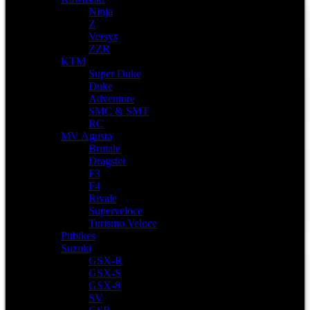
Ninja
Z
Versys
ZZR
KTM
Super Duke
Duke
Adventure
SMC & SMT
RC
MV Agusta
Brutale
Dragster
F3
F4
Rivale
Superveloce
Turismo Veloce
Pitbikes
Suzuki
GSX-R
GSX-S
GSX-8
SV