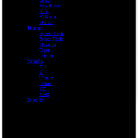
GSR
Hayabusa
SFV
V-Strom
DR-Z4
Triumph
Speed Triple
Street Triple
Daytona
Tiger
Trident
Yamaha
MT
R
Ténéré
Tracer
FZ
XSR
Zubehör