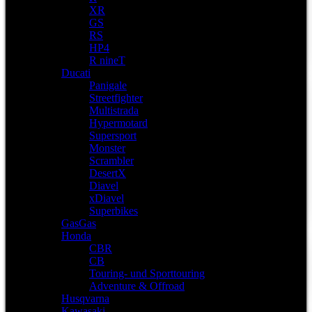
XR
GS
RS
HP4
R nineT
Ducati
Panigale
Streetfighter
Multistrada
Hypermotard
Supersport
Monster
Scrambler
DesertX
Diavel
xDiavel
Superbikes
GasGas
Honda
CBR
CB
Touring- und Sporttouring
Adventure & Offroad
Husqvarna
Kawasaki