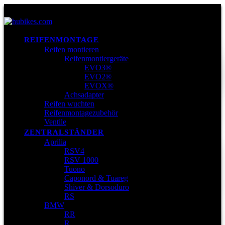
REIFENMONTAGE
Reifen montieren
Reifenmontiergeräte
EVO3®
EVO2®
EVOX®
Achsadapter
Reifen wuchten
Reifenmontagezubehör
Ventile
ZENTRALSTÄNDER
Aprilia
RSV4
RSV 1000
Tuono
Caponord & Tuareg
Shiver & Dorsoduro
RS
BMW
RR
R