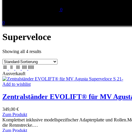
0
0
Superveloce
Showing all 4 results
Ausverkauft
Add to wishlist
Zentralständer EVOLIFT® für MV Agusta 
349,00
€
Dieses
Zum Produkt
Produkt
Komplettset inklusive modellspezifischer Adapterplatte und Rollen.
weist
die Rennstrecke.…
mehrere
Dieses
Zum Produkt