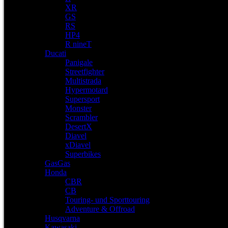
XR
GS
RS
HP4
R nineT
Ducati
Panigale
Streetfighter
Multistrada
Hypermotard
Supersport
Monster
Scrambler
DesertX
Diavel
xDiavel
Superbikes
GasGas
Honda
CBR
CB
Touring- und Sporttouring
Adventure & Offroad
Husqvarna
Kawasaki