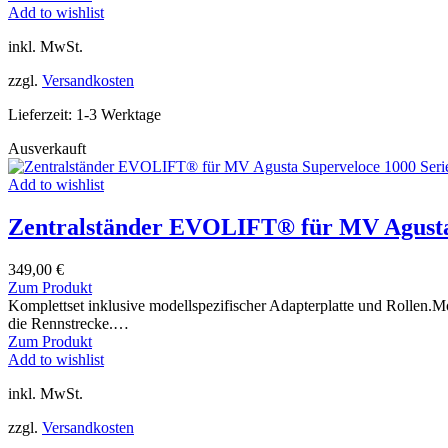
Varianten
Produkt
Add to wishlist
auf.
weist
inkl. MwSt.
Die
mehrere
Optionen
Varianten
zzgl.
Versandkosten
können
auf.
auf
Die
Lieferzeit:
1-3 Werktage
der
Optionen
Produktseite
können
Ausverkauft
gewählt
auf
werden
der
Add to wishlist
Produktseite
gewählt
Zentralständer EVOLIFT® für MV Agusta S
werden
349,00
€
Dieses
Zum Produkt
Produkt
Komplettset inklusive modellspezifischer Adapterplatte und Rollen.
weist
die Rennstrecke.…
mehrere
Dieses
Zum Produkt
Varianten
Produkt
Add to wishlist
auf.
weist
inkl. MwSt.
Die
mehrere
Optionen
Varianten
zzgl.
Versandkosten
können
auf.