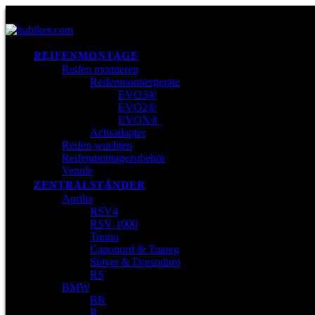
REIFENMONTAGE
Reifen montieren
Reifenmontiergeräte
EVO3®
EVO2®
EVOX®
Achsadapter
Reifen wuchten
Reifenmontagezubehör
Ventile
ZENTRALSTÄNDER
Aprilia
RSV4
RSV 1000
Tuono
Caponord & Tuareg
Shiver & Dorsoduro
RS
BMW
RR
R