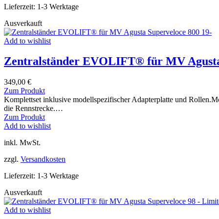
auf
Die
Lieferzeit:
1-3 Werktage
der
Optionen
Produktseite
können
Ausverkauft
gewählt
auf
werden
der
Add to wishlist
Produktseite
gewählt
Zentralständer EVOLIFT® für MV Agusta 
werden
349,00
€
Dieses
Zum Produkt
Produkt
Komplettset inklusive modellspezifischer Adapterplatte und Rollen.
weist
die Rennstrecke.…
mehrere
Dieses
Zum Produkt
Varianten
Produkt
Add to wishlist
auf.
weist
inkl. MwSt.
Die
mehrere
Optionen
Varianten
zzgl.
Versandkosten
können
auf.
auf
Die
Lieferzeit:
1-3 Werktage
der
Optionen
Produktseite
können
Ausverkauft
gewählt
auf
werden
der
Add to wishlist
Produktseite