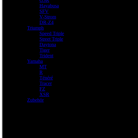
GSR
Hayabusa
SFV
V-Strom
DR-Z4
Triumph
Speed Triple
Street Triple
Daytona
Tiger
Trident
Yamaha
MT
R
Ténéré
Tracer
FZ
XSR
Zubehör