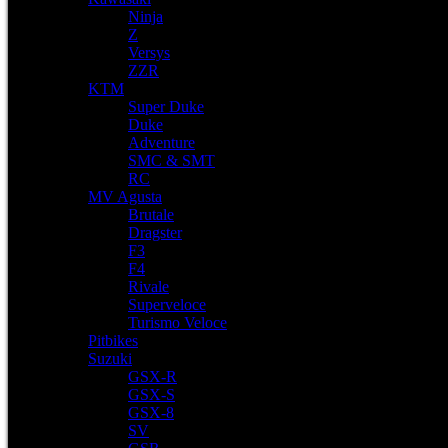
Ninja
Z
Versys
ZZR
KTM
Super Duke
Duke
Adventure
SMC & SMT
RC
MV Agusta
Brutale
Dragster
F3
F4
Rivale
Superveloce
Turismo Veloce
Pitbikes
Suzuki
GSX-R
GSX-S
GSX-8
SV