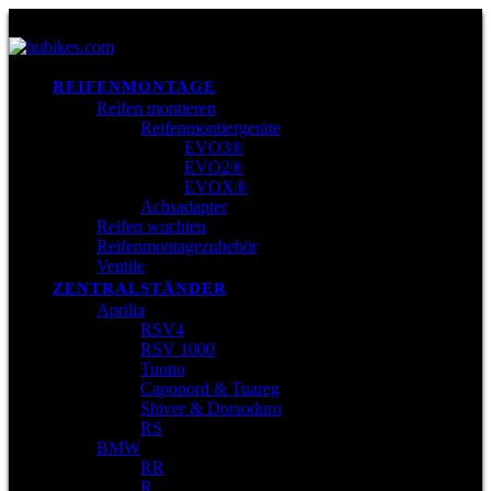
REIFENMONTAGE
Reifen montieren
Reifenmontiergeräte
EVO3®
EVO2®
EVOX®
Achsadapter
Reifen wuchten
Reifenmontagezubehör
Ventile
ZENTRALSTÄNDER
Aprilia
RSV4
RSV 1000
Tuono
Caponord & Tuareg
Shiver & Dorsoduro
RS
BMW
RR
R