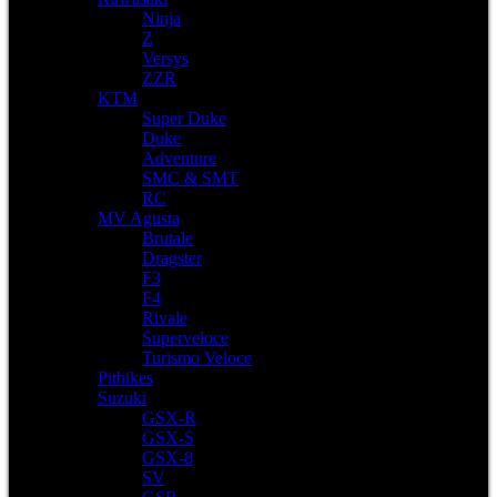
Ninja
Z
Versys
ZZR
KTM
Super Duke
Duke
Adventure
SMC & SMT
RC
MV Agusta
Brutale
Dragster
F3
F4
Rivale
Superveloce
Turismo Veloce
Pitbikes
Suzuki
GSX-R
GSX-S
GSX-8
SV