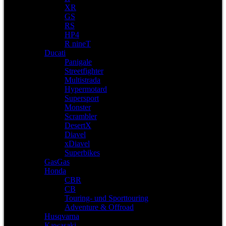
XR
GS
RS
HP4
R nineT
Ducati
Panigale
Streetfighter
Multistrada
Hypermotard
Supersport
Monster
Scrambler
DesertX
Diavel
xDiavel
Superbikes
GasGas
Honda
CBR
CB
Touring- und Sporttouring
Adventure & Offroad
Husqvarna
Kawasaki