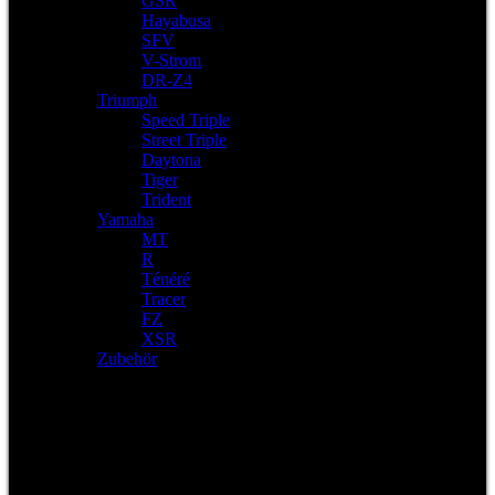
GSR
Hayabusa
SFV
V-Strom
DR-Z4
Triumph
Speed Triple
Street Triple
Daytona
Tiger
Trident
Yamaha
MT
R
Ténéré
Tracer
FZ
XSR
Zubehör