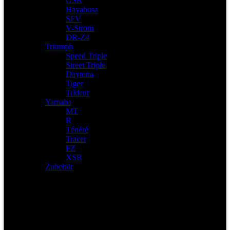
GSR
Hayabusa
SFV
V-Strom
DR-Z4
Triumph
Speed Triple
Street Triple
Daytona
Tiger
Trident
Yamaha
MT
R
Ténéré
Tracer
FZ
XSR
Zubehör