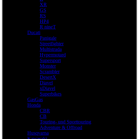
XR
GS
RS
HP4
R nineT
Ducati
Panigale
Streetfighter
Multistrada
Hypermotard
Supersport
Monster
Scrambler
DesertX
Diavel
xDiavel
Superbikes
GasGas
Honda
CBR
CB
Touring- und Sporttouring
Adventure & Offroad
Husqvarna
Kawasaki