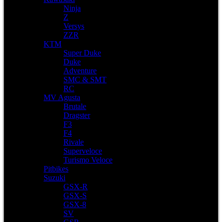
Ninja
Z
Versys
ZZR
KTM
Super Duke
Duke
Adventure
SMC & SMT
RC
MV Agusta
Brutale
Dragster
F3
F4
Rivale
Superveloce
Turismo Veloce
Pitbikes
Suzuki
GSX-R
GSX-S
GSX-8
SV