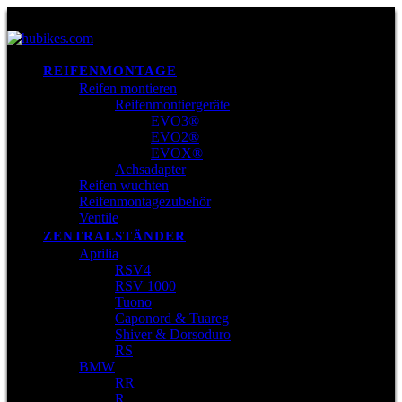
REIFENMONTAGE
Reifen montieren
Reifenmontiergeräte
EVO3®
EVO2®
EVOX®
Achsadapter
Reifen wuchten
Reifenmontagezubehör
Ventile
ZENTRALSTÄNDER
Aprilia
RSV4
RSV 1000
Tuono
Caponord & Tuareg
Shiver & Dorsoduro
RS
BMW
RR
R