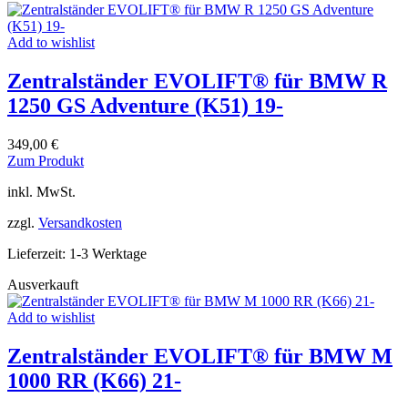
Add to wishlist
Zentralständer EVOLIFT® für BMW R
1250 GS Adventure (K51) 19-
349,00
€
Dieses
Zum Produkt
Produkt
inkl. MwSt.
weist
mehrere
zzgl.
Versandkosten
Varianten
auf.
Lieferzeit:
1-3 Werktage
Die
Optionen
Ausverkauft
können
auf
Add to wishlist
der
Produktseite
Zentralständer EVOLIFT® für BMW M
gewählt
werden
1000 RR (K66) 21-