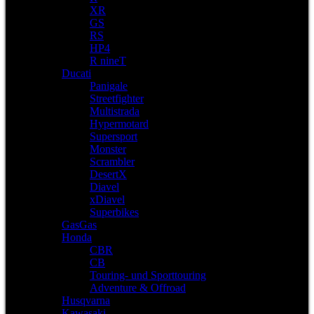
XR
GS
RS
HP4
R nineT
Ducati
Panigale
Streetfighter
Multistrada
Hypermotard
Supersport
Monster
Scrambler
DesertX
Diavel
xDiavel
Superbikes
GasGas
Honda
CBR
CB
Touring- und Sporttouring
Adventure & Offroad
Husqvarna
Kawasaki