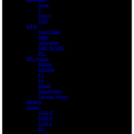
Ninja
Z
Versys
ZZR
KTM
Super Duke
Duke
Adventure
SMC & SMT
RC
MV Agusta
Brutale
Dragster
F3
F4
Rivale
Superveloce
Turismo Veloce
Pitbikes
Suzuki
GSX-R
GSX-S
GSX-8
SV