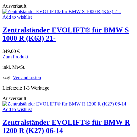
Optionen
Ausverkauft
können
auf
Add to wishlist
der
Produktseite
Zentralständer EVOLIFT® für BMW S
gewählt
werden
1000 R (K63) 21-
349,00
€
Dieses
Zum Produkt
Produkt
inkl. MwSt.
weist
mehrere
zzgl.
Versandkosten
Varianten
auf.
Lieferzeit:
1-3 Werktage
Die
Optionen
Ausverkauft
können
auf
Add to wishlist
der
Produktseite
Zentralständer EVOLIFT® für BMW R
gewählt
werden
1200 R (K27) 06-14