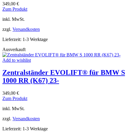
349,00
€
Dieses
Zum Produkt
Produkt
inkl. MwSt.
weist
mehrere
zzgl.
Versandkosten
Varianten
auf.
Lieferzeit:
1-3 Werktage
Die
Optionen
Ausverkauft
können
auf
Add to wishlist
der
Produktseite
Zentralständer EVOLIFT® für BMW S
gewählt
werden
1000 RR (K67) 23-
349,00
€
Dieses
Zum Produkt
Produkt
inkl. MwSt.
weist
mehrere
zzgl.
Versandkosten
Varianten
auf.
Lieferzeit:
1-3 Werktage
Die