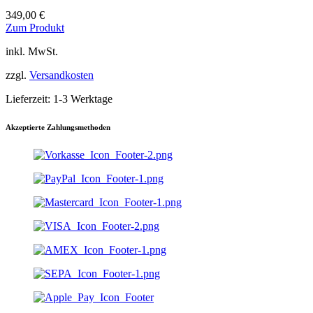
349,00
€
Dieses
Zum Produkt
Produkt
inkl. MwSt.
weist
mehrere
zzgl.
Versandkosten
Varianten
auf.
Lieferzeit:
1-3 Werktage
Die
Optionen
können
Akzeptierte Zahlungsmethoden
auf
der
Produktseite
gewählt
werden