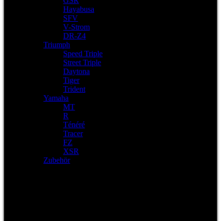
GSR
Hayabusa
SFV
V-Strom
DR-Z4
Triumph
Speed Triple
Street Triple
Daytona
Tiger
Trident
Yamaha
MT
R
Ténéré
Tracer
FZ
XSR
Zubehör