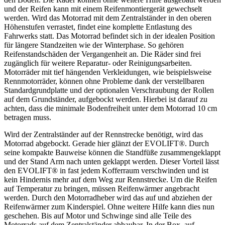
und der Reifen kann mit einem Reifenmontiergerät gewechselt
werden. Wird das Motorrad mit dem Zentralständer in den oberen
Höhenstufen verrastet, findet eine komplette Entlastung des
Fahrwerks statt. Das Motorrad befindet sich in der idealen Position
für längere Standzeiten wie der Winterphase. So gehören
Reifenstandschäden der Vergangenheit an. Die Räder sind frei
zugänglich für weitere Reparatur- oder Reinigungsarbeiten.
Motorräder mit tief hängenden Verkleidungen, wie beispielsweise
Rennmotorräder, können ohne Probleme dank der verstellbaren
Standardgrundplatte und der optionalen Verschraubung der Rollen
auf dem Grundständer, aufgebockt werden. Hierbei ist darauf zu
achten, dass die minimale Bodenfreiheit unter dem Motorrad 10 cm
betragen muss.
Wird der Zentralständer auf der Rennstrecke benötigt, wird das
Motorrad abgebockt. Gerade hier glänzt der EVOLIFT®. Durch
seine kompakte Bauweise können die Standfüße zusammengeklappt
und der Stand Arm nach unten geklappt werden. Dieser Vorteil lässt
den EVOLIFT® in fast jedem Kofferraum verschwinden und ist
kein Hindernis mehr auf dem Weg zur Rennstrecke. Um die Reifen
auf Temperatur zu bringen, müssen Reifenwärmer angebracht
werden. Durch den Motorradheber wird das auf und abziehen der
Reifenwärmer zum Kinderspiel. Ohne weitere Hilfe kann dies nun
geschehen. Bis auf Motor und Schwinge sind alle Teile des
Motorrads auf dem Zentralständer abbaubar. In der Box, auf