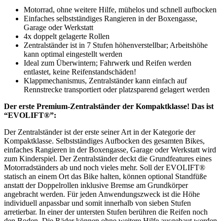
Motorrad, ohne weitere Hilfe, mühelos und schnell aufbocken
Einfaches selbstständiges Rangieren in der Boxengasse,
Garage oder Werkstatt
4x doppelt gelagerte Rollen
Zentralständer ist in 7 Stufen höhenverstellbar; Arbeitshöhe
kann optimal eingestellt werden
Ideal zum Überwintern; Fahrwerk und Reifen werden
entlastet, keine Reifenstandschäden!
Klappmechanismus, Zentralständer kann einfach auf
Rennstrecke transportiert oder platzsparend gelagert werden
Der erste Premium-Zentralständer der Kompaktklasse! Das ist
“EVOLIFT®”:
Der Zentralständer ist der erste seiner Art in der Kategorie der
Kompaktklasse. Selbstständiges Aufbocken des gesamten Bikes,
einfaches Rangieren in der Boxengasse, Garage oder Werkstatt wird
zum Kinderspiel. Der Zentralständer deckt die Grundfeatures eines
Motorradständers ab und noch vieles mehr. Soll der EVOLIFT®
statisch an einem Ort das Bike halten, können optional Standfüße
anstatt der Doppelrollen inklusive Bremse am Grundkörper
angebracht werden. Für jeden Anwendungszweck ist die Höhe
individuell anpassbar und somit innerhalb von sieben Stufen
arretierbar. In einer der untersten Stufen berühren die Reifen noch
den Boden. Die Räder können ohne weitere Hilfe ausgebaut werden