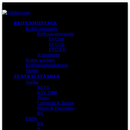
REIFENMONTAGE
Reifen montieren
Reifenmontiergeräte
EVO3®
EVO2®
EVOX®
Achsadapter
Reifen wuchten
Reifenmontagezubehör
Ventile
ZENTRALSTÄNDER
Aprilia
RSV4
RSV 1000
Tuono
Caponord & Tuareg
Shiver & Dorsoduro
RS
BMW
RR
R