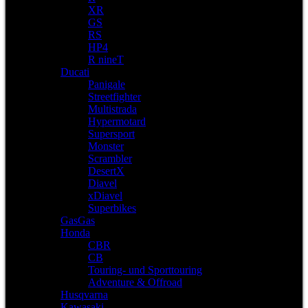
XR
GS
RS
HP4
R nineT
Ducati
Panigale
Streetfighter
Multistrada
Hypermotard
Supersport
Monster
Scrambler
DesertX
Diavel
xDiavel
Superbikes
GasGas
Honda
CBR
CB
Touring- und Sporttouring
Adventure & Offroad
Husqvarna
Kawasaki