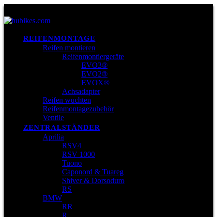
REIFENMONTAGE
Reifen montieren
Reifenmontiergeräte
EVO3®
EVO2®
EVOX®
Achsadapter
Reifen wuchten
Reifenmontagezubehör
Ventile
ZENTRALSTÄNDER
Aprilia
RSV4
RSV 1000
Tuono
Caponord & Tuareg
Shiver & Dorsoduro
RS
BMW
RR
R