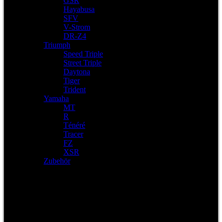
GSR
Hayabusa
SFV
V-Strom
DR-Z4
Triumph
Speed Triple
Street Triple
Daytona
Tiger
Trident
Yamaha
MT
R
Ténéré
Tracer
FZ
XSR
Zubehör