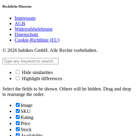
Rechtliche Hinweise
Impressum
AGB
Widerrufsbelehrung
Datenschutz
Cookie-Richtlinie (EU)
© 2026 hubikes GmbH. Alle Rechte vorbehalten.
Hide similarities
Highlight differences
Select the fields to be shown. Others will be hidden. Drag and drop
to rearrange the order.
Image
SKU
Rating
Price
Stock
Availability