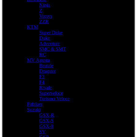
Ninja
Z
Versys
ZZR
KTM
Super Duke
Duke
Adventure
SMC & SMT
RC
MV Agusta
Brutale
Dragster
F3
F4
Rivale
Superveloce
Turismo Veloce
Pitbikes
Suzuki
GSX-R
GSX-S
GSX-8
SV