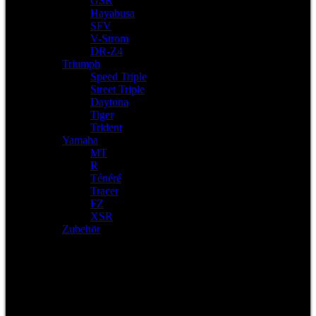
GSR
Hayabusa
SFV
V-Strom
DR-Z4
Triumph
Speed Triple
Street Triple
Daytona
Tiger
Trident
Yamaha
MT
R
Ténéré
Tracer
FZ
XSR
Zubehör