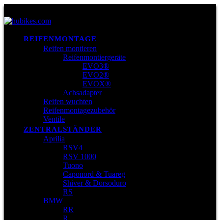
REIFENMONTAGE
Reifen montieren
Reifenmontiergeräte
EVO3®
EVO2®
EVOX®
Achsadapter
Reifen wuchten
Reifenmontagezubehör
Ventile
ZENTRALSTÄNDER
Aprilia
RSV4
RSV 1000
Tuono
Caponord & Tuareg
Shiver & Dorsoduro
RS
BMW
RR
R