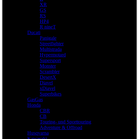
XR
GS
RS
HP4
R nineT
Ducati
Panigale
Streetfighter
Multistrada
Hypermotard
Supersport
Monster
Scrambler
DesertX
Diavel
xDiavel
Superbikes
GasGas
Honda
CBR
CB
Touring- und Sporttouring
Adventure & Offroad
Husqvarna
Kawasaki