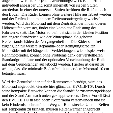
angebracht werden. Für jeden Anwendungszweck ist die Höhe
individuell anpassbar und somit innerhalb von sieben Stufen
arretierbar. In einer der untersten Stufen berühren die Reifen noch
den Boden. Die Räder können ohne weitere Hilfe ausgebaut werden
und der Reifen kann mit einem Reifenmontiergerät gewechselt
werden. Wird das Motorrad mit dem Zentralständer in den oberen
Höhenstufen verrastet, findet eine komplette Entlastung des
Fahrwerks statt. Das Motorrad befindet sich in der idealen Position
für längere Standzeiten wie der Winterphase. So gehören
Reifenstandschäden der Vergangenheit an. Die Räder sind frei
zugänglich für weitere Reparatur- oder Reinigungsarbeiten.
Motorräder mit tief hängenden Verkleidungen, wie beispielsweise
Rennmotorräder, können ohne Probleme dank der verstellbaren
Standardgrundplatte und der optionalen Verschraubung der Rollen
auf dem Grundständer, aufgebockt werden. Hierbei ist darauf zu
achten, dass die minimale Bodenfreiheit unter dem Motorrad 10 cm
betragen muss.
Wird der Zentralständer auf der Rennstrecke benötigt, wird das
Motorrad abgebockt. Gerade hier glänzt der EVOLIFT®. Durch
seine kompakte Bauweise können die Standfüße zusammengeklappt
und der Stand Arm nach unten geklappt werden. Dieser Vorteil lässt
den EVOLIFT® in fast jedem Kofferraum verschwinden und ist
kein Hindernis mehr auf dem Weg zur Rennstrecke. Um die Reifen
auf Temperatur zu bringen, müssen Reifenwärmer angebracht