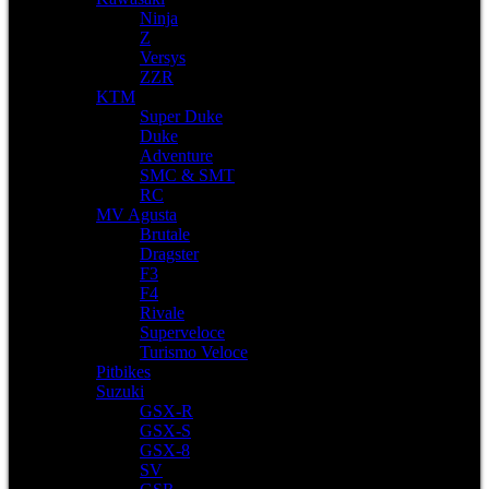
Ninja
Z
Versys
ZZR
KTM
Super Duke
Duke
Adventure
SMC & SMT
RC
MV Agusta
Brutale
Dragster
F3
F4
Rivale
Superveloce
Turismo Veloce
Pitbikes
Suzuki
GSX-R
GSX-S
GSX-8
SV