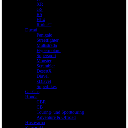
XR
GS
RS
HP4
R nineT
Ducati
Panigale
Streetfighter
Multistrada
Hypermotard
Supersport
Monster
Scrambler
DesertX
Diavel
xDiavel
Superbikes
GasGas
Honda
CBR
CB
Touring- und Sporttouring
Adventure & Offroad
Husqvarna
Kawasaki