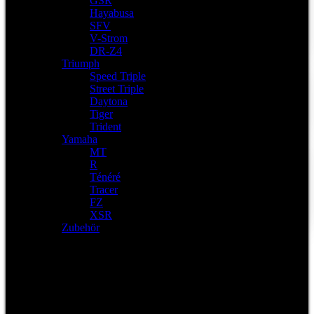
GSR
Hayabusa
SFV
V-Strom
DR-Z4
Triumph
Speed Triple
Street Triple
Daytona
Tiger
Trident
Yamaha
MT
R
Ténéré
Tracer
FZ
XSR
Zubehör