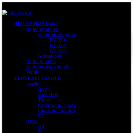
REIFENMONTAGE
Reifen montieren
Reifenmontiergeräte
EVO3®
EVO2®
EVOX®
Achsadapter
Reifen wuchten
Reifenmontagezubehör
Ventile
ZENTRALSTÄNDER
Aprilia
RSV4
RSV 1000
Tuono
Caponord & Tuareg
Shiver & Dorsoduro
RS
BMW
RR
R