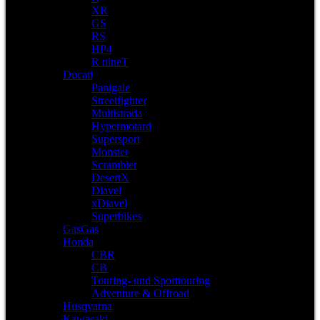
XR
GS
RS
HP4
R nineT
Ducati
Panigale
Streetfighter
Multistrada
Hypermotard
Supersport
Monster
Scrambler
DesertX
Diavel
xDiavel
Superbikes
GasGas
Honda
CBR
CB
Touring- und Sporttouring
Adventure & Offroad
Husqvarna
Kawasaki