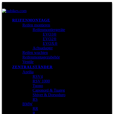
REIFENMONTAGE
Reifen montieren
Reifenmontiergeräte
EVO3®
EVO2®
EVOX®
Achsadapter
Reifen wuchten
Reifenmontagezubehör
Ventile
ZENTRALSTÄNDER
Aprilia
RSV4
RSV 1000
Tuono
Caponord & Tuareg
Shiver & Dorsoduro
RS
BMW
RR
R