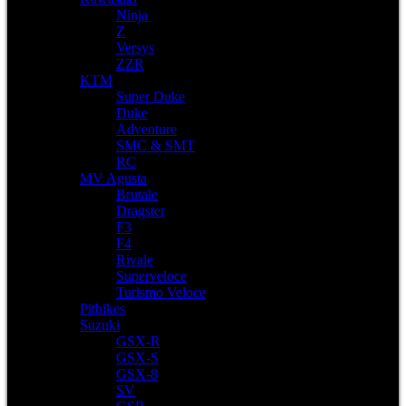
Ninja
Z
Versys
ZZR
KTM
Super Duke
Duke
Adventure
SMC & SMT
RC
MV Agusta
Brutale
Dragster
F3
F4
Rivale
Superveloce
Turismo Veloce
Pitbikes
Suzuki
GSX-R
GSX-S
GSX-8
SV