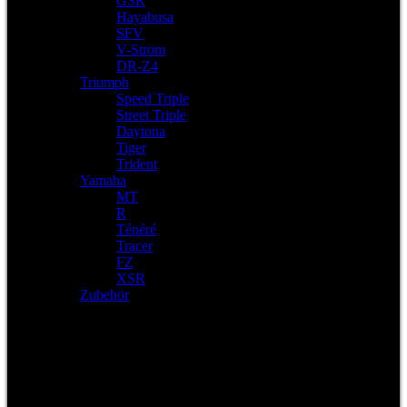
GSR
Hayabusa
SFV
V-Strom
DR-Z4
Triumph
Speed Triple
Street Triple
Daytona
Tiger
Trident
Yamaha
MT
R
Ténéré
Tracer
FZ
XSR
Zubehör