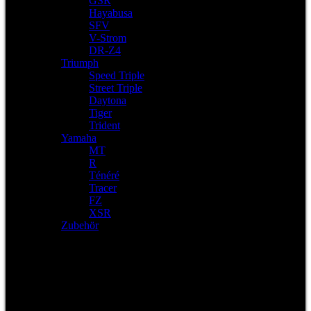
GSR
Hayabusa
SFV
V-Strom
DR-Z4
Triumph
Speed Triple
Street Triple
Daytona
Tiger
Trident
Yamaha
MT
R
Ténéré
Tracer
FZ
XSR
Zubehör