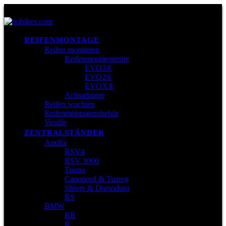
REIFENMONTAGE
Reifen montieren
Reifenmontiergeräte
EVO3®
EVO2®
EVOX®
Achsadapter
Reifen wuchten
Reifenmontagezubehör
Ventile
ZENTRALSTÄNDER
Aprilia
RSV4
RSV 1000
Tuono
Caponord & Tuareg
Shiver & Dorsoduro
RS
BMW
RR
R