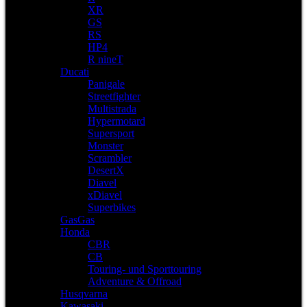
XR
GS
RS
HP4
R nineT
Ducati
Panigale
Streetfighter
Multistrada
Hypermotard
Supersport
Monster
Scrambler
DesertX
Diavel
xDiavel
Superbikes
GasGas
Honda
CBR
CB
Touring- und Sporttouring
Adventure & Offroad
Husqvarna
Kawasaki