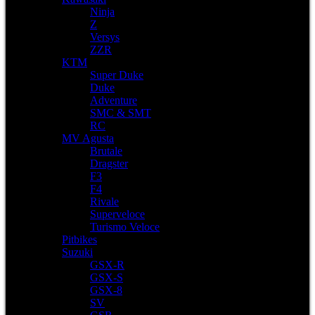
Ninja
Z
Versys
ZZR
KTM
Super Duke
Duke
Adventure
SMC & SMT
RC
MV Agusta
Brutale
Dragster
F3
F4
Rivale
Superveloce
Turismo Veloce
Pitbikes
Suzuki
GSX-R
GSX-S
GSX-8
SV