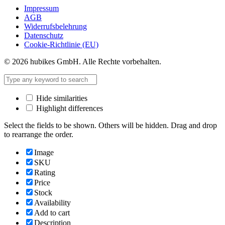
Impressum
AGB
Widerrufsbelehrung
Datenschutz
Cookie-Richtlinie (EU)
© 2026 hubikes GmbH. Alle Rechte vorbehalten.
Hide similarities
Highlight differences
Select the fields to be shown. Others will be hidden. Drag and drop
to rearrange the order.
Image
SKU
Rating
Price
Stock
Availability
Add to cart
Description