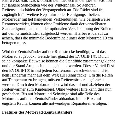
Fahrwerks statt. Das Motorrad befindet sich in der idealen Position
für längere Standzeiten wie der Winterphase. So gehören
Reifenstandschäden der Vergangenheit an. Die Räder sind frei
zugänglich für weitere Reparatur- oder Reinigungsarbeiten.
Motorräder mit tief hängenden Verkleidungen, wie beispielsweise
Rennmotorräder, können ohne Probleme dank der verstellbaren
Standardgrundplatte und der optionalen Verschraubung der Rollen
auf dem Grundständer, aufgebockt werden. Hierbei ist darauf zu
achten, dass die minimale Bodenfreiheit unter dem Motorrad 10 cm
betragen muss.
Wird der Zentralständer auf der Rennstrecke benötigt, wird das
Motorrad abgebockt. Gerade hier glänzt der EVOLIFT®. Durch
seine kompakte Bauweise können die Standfüße zusammengeklappt
und der Stand Arm nach unten geklappt werden. Dieser Vorteil lässt
den EVOLIFT® in fast jedem Kofferraum verschwinden und ist
kein Hindernis mehr auf dem Weg zur Rennstrecke. Um die Reifen
auf Temperatur zu bringen, müssen Reifenwärmer angebracht
werden. Durch den Motorradheber wird das auf und abziehen der
Reifenwärmer zum Kinderspiel. Ohne weitere Hilfe kann dies nun
geschehen. Bis auf Motor und Schwinge sind alle Teile des
Motorrads auf dem Zentralständer abbaubar. In der Box, auf
engstem Raum, können alle notwendigen Reparaturen erfolgen.
Features des Motorrad-Zentralständers: