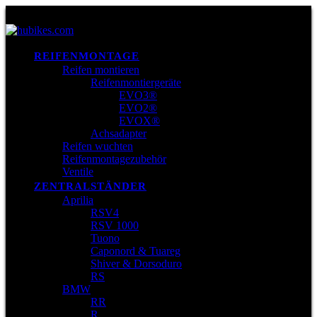
REIFENMONTAGE
Reifen montieren
Reifenmontiergeräte
EVO3®
EVO2®
EVOX®
Achsadapter
Reifen wuchten
Reifenmontagezubehör
Ventile
ZENTRALSTÄNDER
Aprilia
RSV4
RSV 1000
Tuono
Caponord & Tuareg
Shiver & Dorsoduro
RS
BMW
RR
R