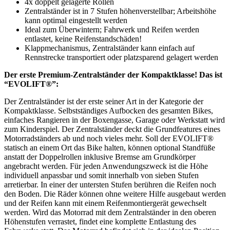
4x doppelt gelagerte Rollen
Zentralständer ist in 7 Stufen höhenverstellbar; Arbeitshöhe
kann optimal eingestellt werden
Ideal zum Überwintern; Fahrwerk und Reifen werden
entlastet, keine Reifenstandschäden!
Klappmechanismus, Zentralständer kann einfach auf
Rennstrecke transportiert oder platzsparend gelagert werden
Der erste Premium-Zentralständer der Kompaktklasse! Das ist
“EVOLIFT®”:
Der Zentralständer ist der erste seiner Art in der Kategorie der
Kompaktklasse. Selbstständiges Aufbocken des gesamten Bikes,
einfaches Rangieren in der Boxengasse, Garage oder Werkstatt wird
zum Kinderspiel. Der Zentralständer deckt die Grundfeatures eines
Motorradständers ab und noch vieles mehr. Soll der EVOLIFT®
statisch an einem Ort das Bike halten, können optional Standfüße
anstatt der Doppelrollen inklusive Bremse am Grundkörper
angebracht werden. Für jeden Anwendungszweck ist die Höhe
individuell anpassbar und somit innerhalb von sieben Stufen
arretierbar. In einer der untersten Stufen berühren die Reifen noch
den Boden. Die Räder können ohne weitere Hilfe ausgebaut werden
und der Reifen kann mit einem Reifenmontiergerät gewechselt
werden. Wird das Motorrad mit dem Zentralständer in den oberen
Höhenstufen verrastet, findet eine komplette Entlastung des