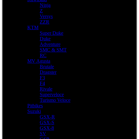
Ninja
Z
Versys
ZZR
KTM
Super Duke
Duke
Adventure
SMC & SMT
RC
MV Agusta
Brutale
Dragster
F3
F4
Rivale
Superveloce
Turismo Veloce
Pitbikes
Suzuki
GSX-R
GSX-S
GSX-8
SV