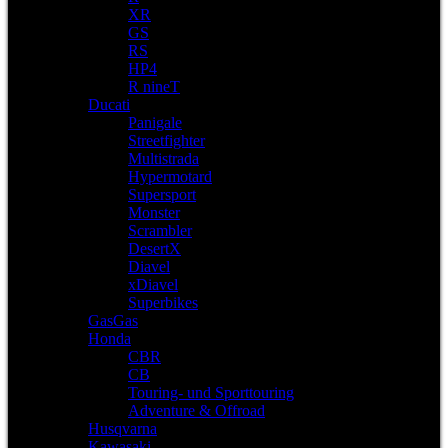
XR
GS
RS
HP4
R nineT
Ducati
Panigale
Streetfighter
Multistrada
Hypermotard
Supersport
Monster
Scrambler
DesertX
Diavel
xDiavel
Superbikes
GasGas
Honda
CBR
CB
Touring- und Sporttouring
Adventure & Offroad
Husqvarna
Kawasaki