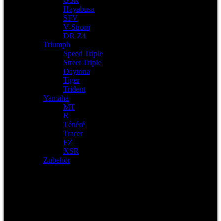
GSR
Hayabusa
SFV
V-Strom
DR-Z4
Triumph
Speed Triple
Street Triple
Daytona
Tiger
Trident
Yamaha
MT
R
Ténéré
Tracer
FZ
XSR
Zubehör