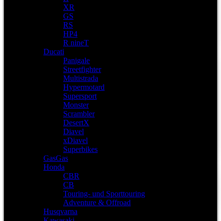
XR
GS
RS
HP4
R nineT
Ducati
Panigale
Streetfighter
Multistrada
Hypermotard
Supersport
Monster
Scrambler
DesertX
Diavel
xDiavel
Superbikes
GasGas
Honda
CBR
CB
Touring- und Sporttouring
Adventure & Offroad
Husqvarna
Kawasaki