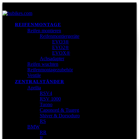
REIFENMONTAGE
Reifen montieren
Reifenmontiergeräte
EVO3®
EVO2®
EVOX®
Achsadapter
Reifen wuchten
Reifenmontagezubehör
Ventile
ZENTRALSTÄNDER
Aprilia
RSV4
RSV 1000
Tuono
Caponord & Tuareg
Shiver & Dorsoduro
RS
BMW
RR
R