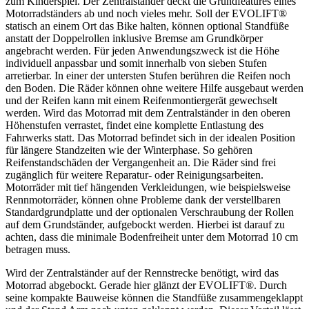
zum Kinderspiel. Der Zentralständer deckt die Grundfeatures eines
Motorradständers ab und noch vieles mehr. Soll der EVOLIFT®
statisch an einem Ort das Bike halten, können optional Standfüße
anstatt der Doppelrollen inklusive Bremse am Grundkörper
angebracht werden. Für jeden Anwendungszweck ist die Höhe
individuell anpassbar und somit innerhalb von sieben Stufen
arretierbar. In einer der untersten Stufen berühren die Reifen noch
den Boden. Die Räder können ohne weitere Hilfe ausgebaut werden
und der Reifen kann mit einem Reifenmontiergerät gewechselt
werden. Wird das Motorrad mit dem Zentralständer in den oberen
Höhenstufen verrastet, findet eine komplette Entlastung des
Fahrwerks statt. Das Motorrad befindet sich in der idealen Position
für längere Standzeiten wie der Winterphase. So gehören
Reifenstandschäden der Vergangenheit an. Die Räder sind frei
zugänglich für weitere Reparatur- oder Reinigungsarbeiten.
Motorräder mit tief hängenden Verkleidungen, wie beispielsweise
Rennmotorräder, können ohne Probleme dank der verstellbaren
Standardgrundplatte und der optionalen Verschraubung der Rollen
auf dem Grundständer, aufgebockt werden. Hierbei ist darauf zu
achten, dass die minimale Bodenfreiheit unter dem Motorrad 10 cm
betragen muss.
Wird der Zentralständer auf der Rennstrecke benötigt, wird das
Motorrad abgebockt. Gerade hier glänzt der EVOLIFT®. Durch
seine kompakte Bauweise können die Standfüße zusammengeklappt