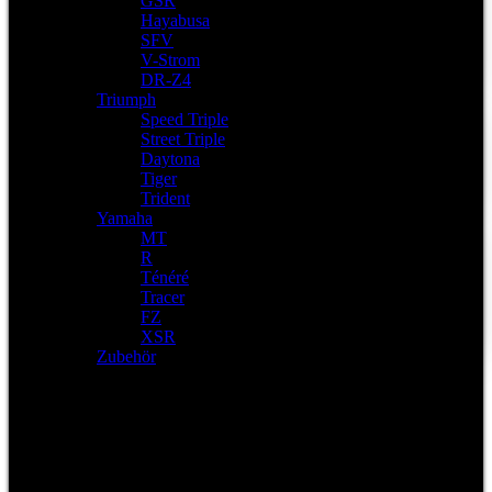
GSR
Hayabusa
SFV
V-Strom
DR-Z4
Triumph
Speed Triple
Street Triple
Daytona
Tiger
Trident
Yamaha
MT
R
Ténéré
Tracer
FZ
XSR
Zubehör