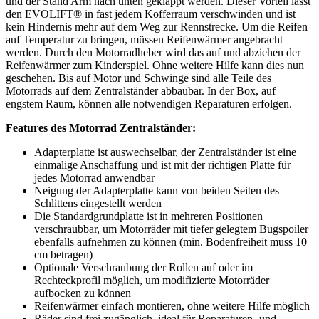
und der Stand Arm nach unten geklappt werden. Dieser Vorteil lässt
den EVOLIFT® in fast jedem Kofferraum verschwinden und ist
kein Hindernis mehr auf dem Weg zur Rennstrecke. Um die Reifen
auf Temperatur zu bringen, müssen Reifenwärmer angebracht
werden. Durch den Motorradheber wird das auf und abziehen der
Reifenwärmer zum Kinderspiel. Ohne weitere Hilfe kann dies nun
geschehen. Bis auf Motor und Schwinge sind alle Teile des
Motorrads auf dem Zentralständer abbaubar. In der Box, auf
engstem Raum, können alle notwendigen Reparaturen erfolgen.
Features des Motorrad Zentralständer:
Adapterplatte ist auswechselbar, der Zentralständer ist eine
einmalige Anschaffung und ist mit der richtigen Platte für
jedes Motorrad anwendbar
Neigung der Adapterplatte kann von beiden Seiten des
Schlittens eingestellt werden
Die Standardgrundplatte ist in mehreren Positionen
verschraubbar, um Motorräder mit tiefer gelegtem Bugspoiler
ebenfalls aufnehmen zu können (min. Bodenfreiheit muss 10
cm betragen)
Optionale Verschraubung der Rollen auf oder im
Rechteckprofil möglich, um modifizierte Motorräder
aufbocken zu können
Reifenwärmer einfach montieren, ohne weitere Hilfe möglich
Räder sind frei zugänglich, ideal für Reparaturen- und