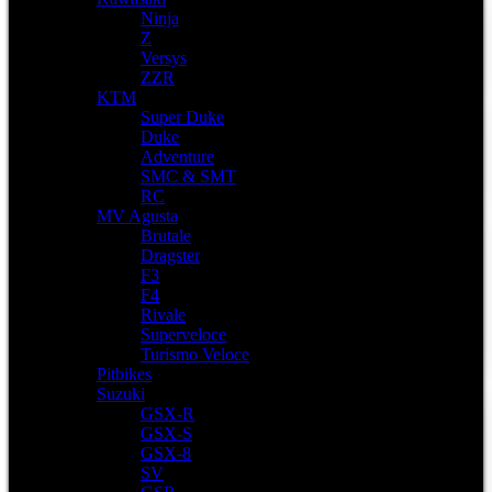
Ninja
Z
Versys
ZZR
KTM
Super Duke
Duke
Adventure
SMC & SMT
RC
MV Agusta
Brutale
Dragster
F3
F4
Rivale
Superveloce
Turismo Veloce
Pitbikes
Suzuki
GSX-R
GSX-S
GSX-8
SV