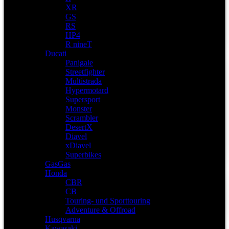
XR
GS
RS
HP4
R nineT
Ducati
Panigale
Streetfighter
Multistrada
Hypermotard
Supersport
Monster
Scrambler
DesertX
Diavel
xDiavel
Superbikes
GasGas
Honda
CBR
CB
Touring- und Sporttouring
Adventure & Offroad
Husqvarna
Kawasaki