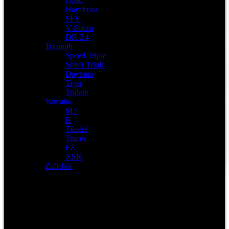
GSR
Hayabusa
SFV
V-Strom
DR-Z4
Triumph
Speed Triple
Street Triple
Daytona
Tiger
Trident
Yamaha
MT
R
Ténéré
Tracer
FZ
XSR
Zubehör