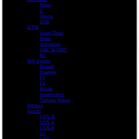
Ninja
Z
Versys
ZZR
KTM
Super Duke
Duke
Adventure
SMC & SMT
RC
MV Agusta
Brutale
Dragster
F3
F4
Rivale
Superveloce
Turismo Veloce
Pitbikes
Suzuki
GSX-R
GSX-S
GSX-8
SV