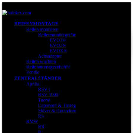
REIFENMONTAGE
Reifen montieren
Reifenmontiergeräte
EVO3®
EVO2®
EVOX®
Achsadapter
Reifen wuchten
Reifenmontagezubehör
Ventile
ZENTRALSTÄNDER
Aprilia
RSV4
RSV 1000
Tuono
Caponord & Tuareg
Shiver & Dorsoduro
RS
BMW
RR
R