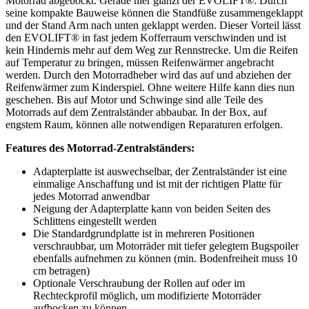
Motorrad abgebockt. Gerade hier glänzt der EVOLIFT®. Durch
seine kompakte Bauweise können die Standfüße zusammengeklappt
und der Stand Arm nach unten geklappt werden. Dieser Vorteil lässt
den EVOLIFT® in fast jedem Kofferraum verschwinden und ist
kein Hindernis mehr auf dem Weg zur Rennstrecke. Um die Reifen
auf Temperatur zu bringen, müssen Reifenwärmer angebracht
werden. Durch den Motorradheber wird das auf und abziehen der
Reifenwärmer zum Kinderspiel. Ohne weitere Hilfe kann dies nun
geschehen. Bis auf Motor und Schwinge sind alle Teile des
Motorrads auf dem Zentralständer abbaubar. In der Box, auf
engstem Raum, können alle notwendigen Reparaturen erfolgen.
Features des Motorrad-Zentralständers:
Adapterplatte ist auswechselbar, der Zentralständer ist eine
einmalige Anschaffung und ist mit der richtigen Platte für
jedes Motorrad anwendbar
Neigung der Adapterplatte kann von beiden Seiten des
Schlittens eingestellt werden
Die Standardgrundplatte ist in mehreren Positionen
verschraubbar, um Motorräder mit tiefer gelegtem Bugspoiler
ebenfalls aufnehmen zu können (min. Bodenfreiheit muss 10
cm betragen)
Optionale Verschraubung der Rollen auf oder im
Rechteckprofil möglich, um modifizierte Motorräder
aufbocken zu können