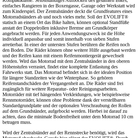
Kompaktklasse. Selbstständiges Aufbocken des gesamten Bikes,
einfaches Rangieren in der Boxengasse, Garage oder Werkstatt wird
zum Kinderspiel. Der Zentralständer deckt die Grundfeatures eines
Motorradständers ab und noch vieles mehr. Soll der EVOLIFT®
statisch an einem Ort das Bike halten, können optional Standfüße
anstatt der Doppelrollen inklusive Bremse am Grundkörper
angebracht werden. Für jeden Anwendungszweck ist die Höhe
individuell anpassbar und somit innerhalb von sieben Stufen
arretierbar. In einer der untersten Stufen berühren die Reifen noch
den Boden. Die Räder können ohne weitere Hilfe ausgebaut werden
und der Reifen kann mit einem Reifenmontiergerät gewechselt
werden. Wird das Motorrad mit dem Zentralständer in den oberen
Höhenstufen verrastet, findet eine komplette Entlastung des
Fahrwerks statt. Das Motorrad befindet sich in der idealen Position
für längere Standzeiten wie der Winterphase. So gehören
Reifenstandschäden der Vergangenheit an. Die Räder sind frei
zugänglich für weitere Reparatur- oder Reinigungsarbeiten.
Motorräder mit tief hängenden Verkleidungen, wie beispielsweise
Rennmotorräder, können ohne Probleme dank der verstellbaren
Standardgrundplatte und der optionalen Verschraubung der Rollen
auf dem Grundständer, aufgebockt werden. Hierbei ist darauf zu
achten, dass die minimale Bodenfreiheit unter dem Motorrad 10 cm
betragen muss.
Wird der Zentralständer auf der Rennstrecke benötigt, wird das