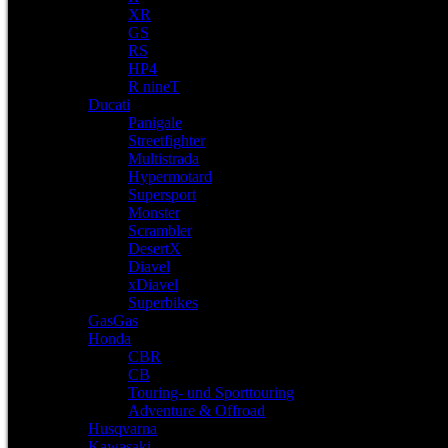
XR
GS
RS
HP4
R nineT
Ducati
Panigale
Streetfighter
Multistrada
Hypermotard
Supersport
Monster
Scrambler
DesertX
Diavel
xDiavel
Superbikes
GasGas
Honda
CBR
CB
Touring- und Sporttouring
Adventure & Offroad
Husqvarna
Kawasaki