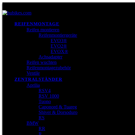
REIFENMONTAGE
Reifen montieren
Reifenmontiergeräte
EVO3®
EVO2®
EVOX®
Achsadapter
Reifen wuchten
Reifenmontagezubehör
Ventile
ZENTRALSTÄNDER
Aprilia
RSV4
RSV 1000
Tuono
Caponord & Tuareg
Shiver & Dorsoduro
RS
BMW
RR
R