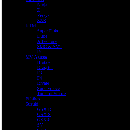
Ninja
Z
Versys
ZZR
KTM
Super Duke
Duke
Adventure
SMC & SMT
RC
MV Agusta
Brutale
Dragster
F3
F4
Rivale
Superveloce
Turismo Veloce
Pitbikes
Suzuki
GSX-R
GSX-S
GSX-8
SV