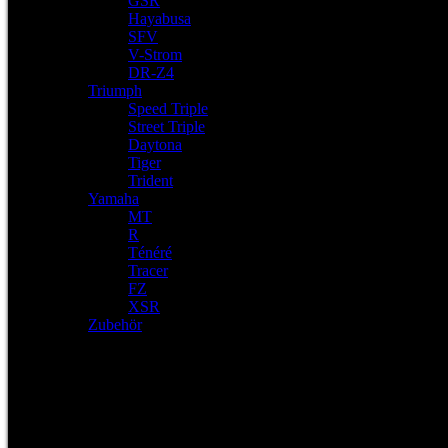
GSR
Hayabusa
SFV
V-Strom
DR-Z4
Triumph
Speed Triple
Street Triple
Daytona
Tiger
Trident
Yamaha
MT
R
Ténéré
Tracer
FZ
XSR
Zubehör