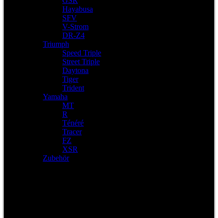
GSR
Hayabusa
SFV
V-Strom
DR-Z4
Triumph
Speed Triple
Street Triple
Daytona
Tiger
Trident
Yamaha
MT
R
Ténéré
Tracer
FZ
XSR
Zubehör