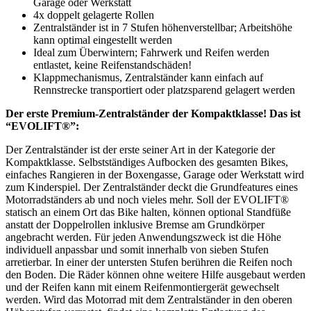
Garage oder Werkstatt
4x doppelt gelagerte Rollen
Zentralständer ist in 7 Stufen höhenverstellbar; Arbeitshöhe
kann optimal eingestellt werden
Ideal zum Überwintern; Fahrwerk und Reifen werden
entlastet, keine Reifenstandschäden!
Klappmechanismus, Zentralständer kann einfach auf
Rennstrecke transportiert oder platzsparend gelagert werden
Der erste Premium-Zentralständer der Kompaktklasse! Das ist
“EVOLIFT®”:
Der Zentralständer ist der erste seiner Art in der Kategorie der
Kompaktklasse. Selbstständiges Aufbocken des gesamten Bikes,
einfaches Rangieren in der Boxengasse, Garage oder Werkstatt wird
zum Kinderspiel. Der Zentralständer deckt die Grundfeatures eines
Motorradständers ab und noch vieles mehr. Soll der EVOLIFT®
statisch an einem Ort das Bike halten, können optional Standfüße
anstatt der Doppelrollen inklusive Bremse am Grundkörper
angebracht werden. Für jeden Anwendungszweck ist die Höhe
individuell anpassbar und somit innerhalb von sieben Stufen
arretierbar. In einer der untersten Stufen berühren die Reifen noch
den Boden. Die Räder können ohne weitere Hilfe ausgebaut werden
und der Reifen kann mit einem Reifenmontiergerät gewechselt
werden. Wird das Motorrad mit dem Zentralständer in den oberen