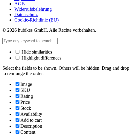
AGB
Widerrufsbelehrung
Datenschutz
Cookie-Richtlinie (EU)
© 2026 hubikes GmbH. Alle Rechte vorbehalten.
Hide similarities
Highlight differences
Select the fields to be shown. Others will be hidden. Drag and drop
to rearrange the order.
Image
SKU
Rating
Price
Stock
Availability
Add to cart
Description
Content