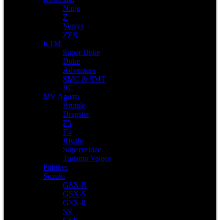
Ninja
Z
Versys
ZZR
KTM
Super Duke
Duke
Adventure
SMC & SMT
RC
MV Agusta
Brutale
Dragster
F3
F4
Rivale
Superveloce
Turismo Veloce
Pitbikes
Suzuki
GSX-R
GSX-S
GSX-8
SV