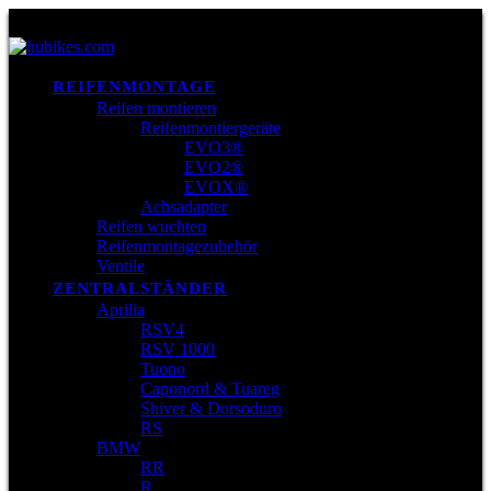
REIFENMONTAGE
Reifen montieren
Reifenmontiergeräte
EVO3®
EVO2®
EVOX®
Achsadapter
Reifen wuchten
Reifenmontagezubehör
Ventile
ZENTRALSTÄNDER
Aprilia
RSV4
RSV 1000
Tuono
Caponord & Tuareg
Shiver & Dorsoduro
RS
BMW
RR
R