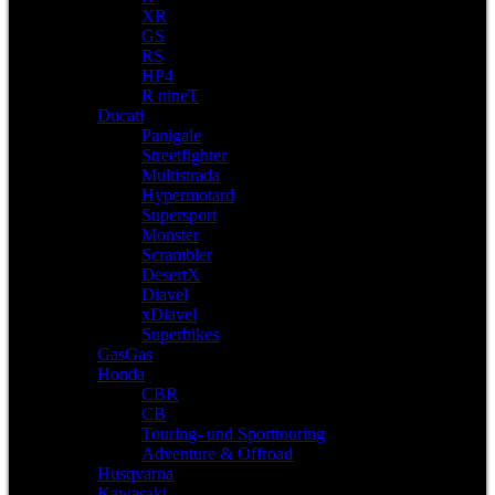
XR
GS
RS
HP4
R nineT
Ducati
Panigale
Streetfighter
Multistrada
Hypermotard
Supersport
Monster
Scrambler
DesertX
Diavel
xDiavel
Superbikes
GasGas
Honda
CBR
CB
Touring- und Sporttouring
Adventure & Offroad
Husqvarna
Kawasaki