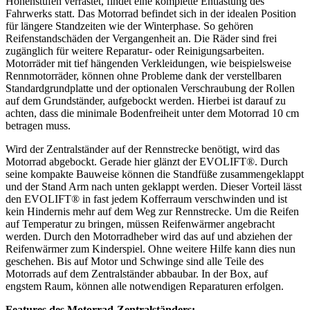
Höhenstufen verrastet, findet eine komplette Entlastung des
Fahrwerks statt. Das Motorrad befindet sich in der idealen Position
für längere Standzeiten wie der Winterphase. So gehören
Reifenstandschäden der Vergangenheit an. Die Räder sind frei
zugänglich für weitere Reparatur- oder Reinigungsarbeiten.
Motorräder mit tief hängenden Verkleidungen, wie beispielsweise
Rennmotorräder, können ohne Probleme dank der verstellbaren
Standardgrundplatte und der optionalen Verschraubung der Rollen
auf dem Grundständer, aufgebockt werden. Hierbei ist darauf zu
achten, dass die minimale Bodenfreiheit unter dem Motorrad 10 cm
betragen muss.
Wird der Zentralständer auf der Rennstrecke benötigt, wird das
Motorrad abgebockt. Gerade hier glänzt der EVOLIFT®. Durch
seine kompakte Bauweise können die Standfüße zusammengeklappt
und der Stand Arm nach unten geklappt werden. Dieser Vorteil lässt
den EVOLIFT® in fast jedem Kofferraum verschwinden und ist
kein Hindernis mehr auf dem Weg zur Rennstrecke. Um die Reifen
auf Temperatur zu bringen, müssen Reifenwärmer angebracht
werden. Durch den Motorradheber wird das auf und abziehen der
Reifenwärmer zum Kinderspiel. Ohne weitere Hilfe kann dies nun
geschehen. Bis auf Motor und Schwinge sind alle Teile des
Motorrads auf dem Zentralständer abbaubar. In der Box, auf
engstem Raum, können alle notwendigen Reparaturen erfolgen.
Features des Motorrad-Zentralständers: