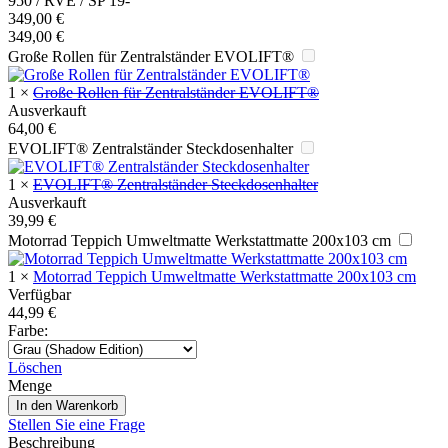
950 / RVE / SP 19-
349,00
€
349,00
€
Große Rollen für Zentralständer EVOLIFT®
1
×
Große Rollen für Zentralständer EVOLIFT®
Ausverkauft
64,00
€
EVOLIFT® Zentralständer Steckdosenhalter
1
×
EVOLIFT® Zentralständer Steckdosenhalter
Ausverkauft
39,99
€
Motorrad Teppich Umweltmatte Werkstattmatte 200x103 cm
1
×
Motorrad Teppich Umweltmatte Werkstattmatte 200x103 cm
Verfügbar
44,99
€
Farbe
:
Löschen
Menge
In den Warenkorb
Stellen Sie eine Frage
Beschreibung