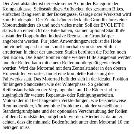
Der Zentralständer ist der erste seiner Art in der Kategorie der
Kompaktklasse. Selbstständiges Aufbocken des gesamten Bikes,
einfaches Rangieren in der Boxengasse, Garage oder Werkstatt wird
zum Kinderspiel. Der Zentralständer deckt die Grundfeatures eines
Motorradständers ab und noch vieles mehr. Soll der EVOLIFT®
statisch an einem Ort das Bike halten, können optional Standfüße
anstatt der Doppelrollen inklusive Bremse am Grundkörper
angebracht werden. Für jeden Anwendungszweck ist die Höhe
individuell anpassbar und somit innerhalb von sieben Stufen
arretierbar. In einer der untersten Stufen berühren die Reifen noch
den Boden. Die Räder können ohne weitere Hilfe ausgebaut werden
und der Reifen kann mit einem Reifenmontiergerät gewechselt
werden. Wird das Motorrad mit dem Zentralständer in den oberen
Höhenstufen verrastet, findet eine komplette Entlastung des
Fahrwerks statt. Das Motorrad befindet sich in der idealen Position
für längere Standzeiten wie der Winterphase. So gehören
Reifenstandschäden der Vergangenheit an. Die Räder sind frei
zugänglich für weitere Reparatur- oder Reinigungsarbeiten.
Motorräder mit tief hängenden Verkleidungen, wie beispielsweise
Rennmotorräder, können ohne Probleme dank der verstellbaren
Standardgrundplatte und der optionalen Verschraubung der Rollen
auf dem Grundständer, aufgebockt werden. Hierbei ist darauf zu
achten, dass die minimale Bodenfreiheit unter dem Motorrad 10 cm
betragen muss.