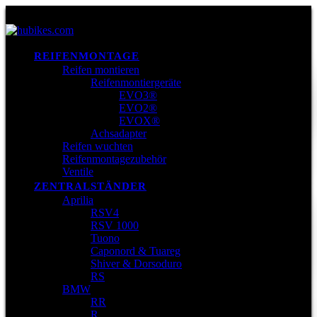
REIFENMONTAGE
Reifen montieren
Reifenmontiergeräte
EVO3®
EVO2®
EVOX®
Achsadapter
Reifen wuchten
Reifenmontagezubehör
Ventile
ZENTRALSTÄNDER
Aprilia
RSV4
RSV 1000
Tuono
Caponord & Tuareg
Shiver & Dorsoduro
RS
BMW
RR
R