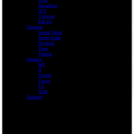
GSR
Hayabusa
SFV
V-Strom
DR-Z4
Triumph
Speed Triple
Street Triple
Daytona
Tiger
Trident
Yamaha
MT
R
Ténéré
Tracer
FZ
XSR
Zubehör