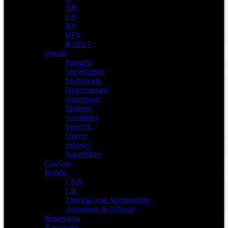
XR
GS
RS
HP4
R nineT
Ducati
Panigale
Streetfighter
Multistrada
Hypermotard
Supersport
Monster
Scrambler
DesertX
Diavel
xDiavel
Superbikes
GasGas
Honda
CBR
CB
Touring- und Sporttouring
Adventure & Offroad
Husqvarna
Kawasaki