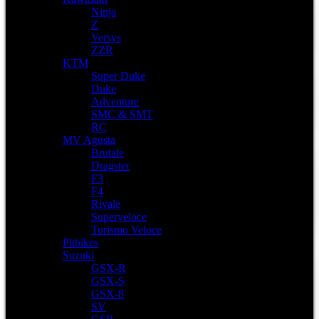
Ninja
Z
Versys
ZZR
KTM
Super Duke
Duke
Adventure
SMC & SMT
RC
MV Agusta
Brutale
Dragster
F3
F4
Rivale
Superveloce
Turismo Veloce
Pitbikes
Suzuki
GSX-R
GSX-S
GSX-8
SV