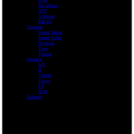
GSR
Hayabusa
SFV
V-Strom
DR-Z4
Triumph
Speed Triple
Street Triple
Daytona
Tiger
Trident
Yamaha
MT
R
Ténéré
Tracer
FZ
XSR
Zubehör