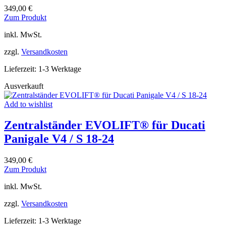
349,00
€
Dieses
Zum Produkt
Produkt
inkl. MwSt.
weist
mehrere
zzgl.
Versandkosten
Varianten
auf.
Lieferzeit:
1-3 Werktage
Die
Optionen
Ausverkauft
können
auf
Add to wishlist
der
Produktseite
Zentralständer EVOLIFT® für Ducati
gewählt
werden
Panigale V4 / S 18-24
349,00
€
Dieses
Zum Produkt
Produkt
inkl. MwSt.
weist
mehrere
zzgl.
Versandkosten
Varianten
auf.
Lieferzeit:
1-3 Werktage
Die