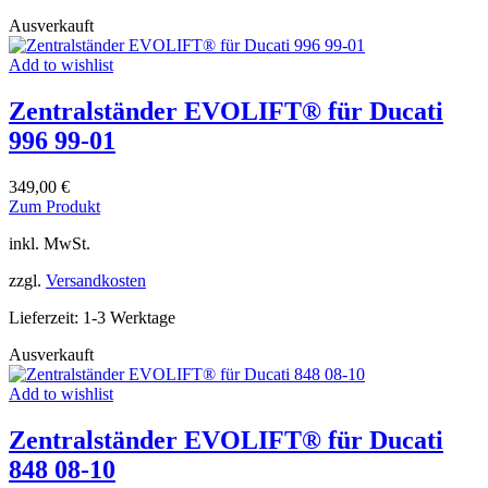
Optionen
Ausverkauft
können
auf
Add to wishlist
der
Produktseite
Zentralständer EVOLIFT® für Ducati
gewählt
werden
996 99-01
349,00
€
Dieses
Zum Produkt
Produkt
inkl. MwSt.
weist
mehrere
zzgl.
Versandkosten
Varianten
auf.
Lieferzeit:
1-3 Werktage
Die
Optionen
Ausverkauft
können
auf
Add to wishlist
der
Produktseite
Zentralständer EVOLIFT® für Ducati
gewählt
werden
848 08-10