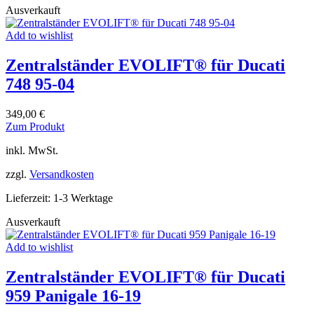
Ausverkauft
Add to wishlist
Zentralständer EVOLIFT® für Ducati
748 95-04
349,00
€
Dieses
Zum Produkt
Produkt
inkl. MwSt.
weist
mehrere
zzgl.
Versandkosten
Varianten
auf.
Lieferzeit:
1-3 Werktage
Die
Optionen
Ausverkauft
können
auf
Add to wishlist
der
Produktseite
Zentralständer EVOLIFT® für Ducati
gewählt
werden
959 Panigale 16-19