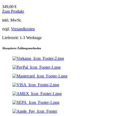
349,00
€
Dieses
Zum Produkt
Produkt
inkl. MwSt.
weist
mehrere
zzgl.
Versandkosten
Varianten
auf.
Lieferzeit:
1-3 Werktage
Die
Optionen
können
Akzeptierte Zahlungsmethoden
auf
der
Produktseite
gewählt
werden