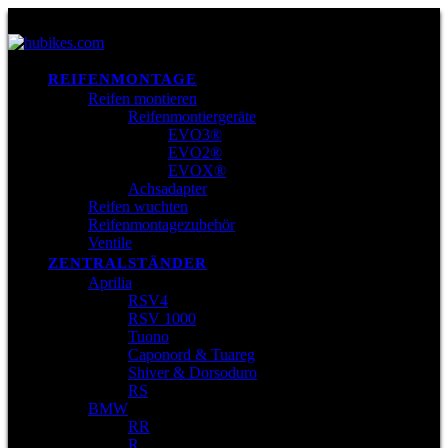
REIFENMONTAGE
Reifen montieren
Reifenmontiergeräte
EVO3®
EVO2®
EVOX®
Achsadapter
Reifen wuchten
Reifenmontagezubehör
Ventile
ZENTRALSTÄNDER
Aprilia
RSV4
RSV 1000
Tuono
Caponord & Tuareg
Shiver & Dorsoduro
RS
BMW
RR
R