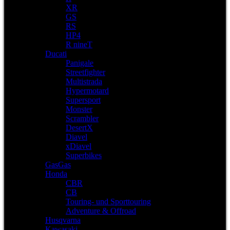
XR
GS
RS
HP4
R nineT
Ducati
Panigale
Streetfighter
Multistrada
Hypermotard
Supersport
Monster
Scrambler
DesertX
Diavel
xDiavel
Superbikes
GasGas
Honda
CBR
CB
Touring- und Sporttouring
Adventure & Offroad
Husqvarna
Kawasaki