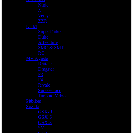
Ninja
Z
Versys
ZZR
KTM
Super Duke
Duke
Adventure
SMC & SMT
RC
MV Agusta
Brutale
Dragster
F3
F4
Rivale
Superveloce
Turismo Veloce
Pitbikes
Suzuki
GSX-R
GSX-S
GSX-8
SV