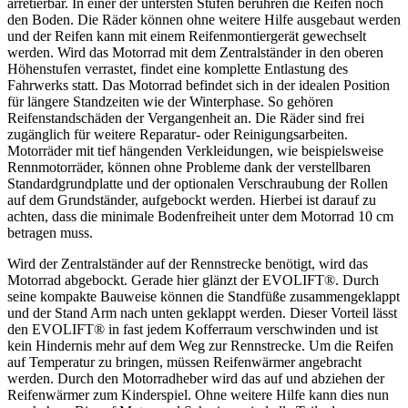
arretierbar. In einer der untersten Stufen berühren die Reifen noch
den Boden. Die Räder können ohne weitere Hilfe ausgebaut werden
und der Reifen kann mit einem Reifenmontiergerät gewechselt
werden. Wird das Motorrad mit dem Zentralständer in den oberen
Höhenstufen verrastet, findet eine komplette Entlastung des
Fahrwerks statt. Das Motorrad befindet sich in der idealen Position
für längere Standzeiten wie der Winterphase. So gehören
Reifenstandschäden der Vergangenheit an. Die Räder sind frei
zugänglich für weitere Reparatur- oder Reinigungsarbeiten.
Motorräder mit tief hängenden Verkleidungen, wie beispielsweise
Rennmotorräder, können ohne Probleme dank der verstellbaren
Standardgrundplatte und der optionalen Verschraubung der Rollen
auf dem Grundständer, aufgebockt werden. Hierbei ist darauf zu
achten, dass die minimale Bodenfreiheit unter dem Motorrad 10 cm
betragen muss.
Wird der Zentralständer auf der Rennstrecke benötigt, wird das
Motorrad abgebockt. Gerade hier glänzt der EVOLIFT®. Durch
seine kompakte Bauweise können die Standfüße zusammengeklappt
und der Stand Arm nach unten geklappt werden. Dieser Vorteil lässt
den EVOLIFT® in fast jedem Kofferraum verschwinden und ist
kein Hindernis mehr auf dem Weg zur Rennstrecke. Um die Reifen
auf Temperatur zu bringen, müssen Reifenwärmer angebracht
werden. Durch den Motorradheber wird das auf und abziehen der
Reifenwärmer zum Kinderspiel. Ohne weitere Hilfe kann dies nun