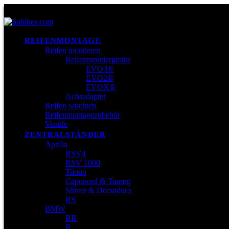
REIFENMONTAGE
Reifen montieren
Reifenmontiergeräte
EVO3®
EVO2®
EVOX®
Achsadapter
Reifen wuchten
Reifenmontagezubehör
Ventile
ZENTRALSTÄNDER
Aprilia
RSV4
RSV 1000
Tuono
Caponord & Tuareg
Shiver & Dorsoduro
RS
BMW
RR
R