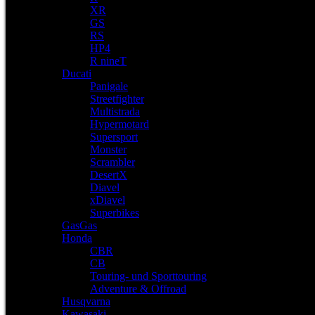
XR
GS
RS
HP4
R nineT
Ducati
Panigale
Streetfighter
Multistrada
Hypermotard
Supersport
Monster
Scrambler
DesertX
Diavel
xDiavel
Superbikes
GasGas
Honda
CBR
CB
Touring- und Sporttouring
Adventure & Offroad
Husqvarna
Kawasaki