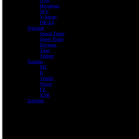
GSR
Hayabusa
SFV
V-Strom
DR-Z4
Triumph
Speed Triple
Street Triple
Daytona
Tiger
Trident
Yamaha
MT
R
Ténéré
Tracer
FZ
XSR
Zubehör