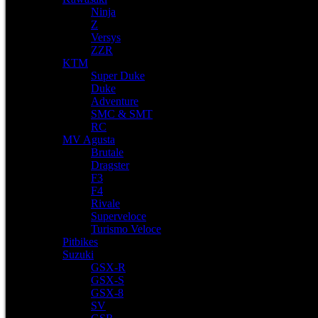
Ninja
Z
Versys
ZZR
KTM
Super Duke
Duke
Adventure
SMC & SMT
RC
MV Agusta
Brutale
Dragster
F3
F4
Rivale
Superveloce
Turismo Veloce
Pitbikes
Suzuki
GSX-R
GSX-S
GSX-8
SV