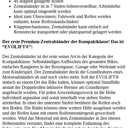
4x doppelt gelagerte Rollen
Zentralständer ist in 7 Stufen höhenverstellbar; Arbeitshöhe
kann optimal eingestellt werden
Ideal zum Überwintern; Fahrwerk und Reifen werden
entlastet, keine Reifenstandschäden!
Klappmechanismus, Zentralständer kann einfach auf
Rennstrecke transportiert oder platzsparend gelagert werden
Der erste Premium-Zentralständer der Kompaktklasse! Das ist
“EVOLIFT®”:
Der Zentralständer ist der erste seiner Art in der Kategorie der
Kompaktklasse. Selbstständiges Aufbocken des gesamten Bikes,
einfaches Rangieren in der Boxengasse, Garage oder Werkstatt wird
zum Kinderspiel. Der Zentralständer deckt die Grundfeatures eines
Motorradständers ab und noch vieles mehr. Soll der EVOLIFT®
statisch an einem Ort das Bike halten, können optional Standfüße
anstatt der Doppelrollen inklusive Bremse am Grundkörper
angebracht werden. Für jeden Anwendungszweck ist die Höhe
individuell anpassbar und somit innerhalb von sieben Stufen
arretierbar. In einer der untersten Stufen berühren die Reifen noch
den Boden. Die Räder können ohne weitere Hilfe ausgebaut werden
und der Reifen kann mit einem Reifenmontiergerät gewechselt
werden. Wird das Motorrad mit dem Zentralständer in den oberen
Höhenstufen verrastet, findet eine komplette Entlastung des