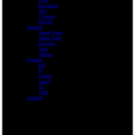
GSR
Hayabusa
SFV
V-Strom
DR-Z4
Triumph
Speed Triple
Street Triple
Daytona
Tiger
Trident
Yamaha
MT
R
Ténéré
Tracer
FZ
XSR
Zubehör