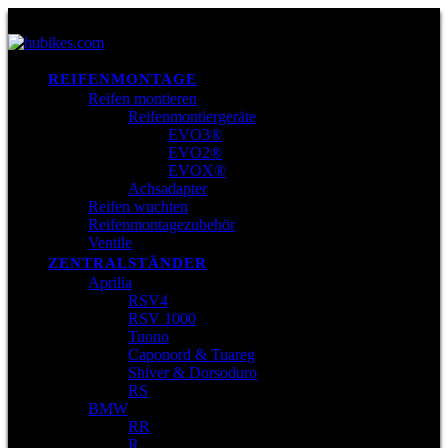
REIFENMONTAGE
Reifen montieren
Reifenmontiergeräte
EVO3®
EVO2®
EVOX®
Achsadapter
Reifen wuchten
Reifenmontagezubehör
Ventile
ZENTRALSTÄNDER
Aprilia
RSV4
RSV 1000
Tuono
Caponord & Tuareg
Shiver & Dorsoduro
RS
BMW
RR
R