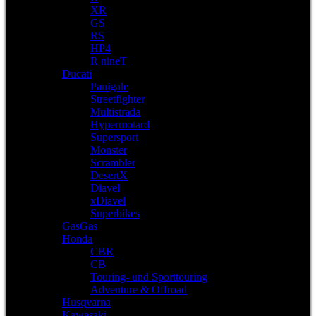
XR
GS
RS
HP4
R nineT
Ducati
Panigale
Streetfighter
Multistrada
Hypermotard
Supersport
Monster
Scrambler
DesertX
Diavel
xDiavel
Superbikes
GasGas
Honda
CBR
CB
Touring- und Sporttouring
Adventure & Offroad
Husqvarna
Kawasaki