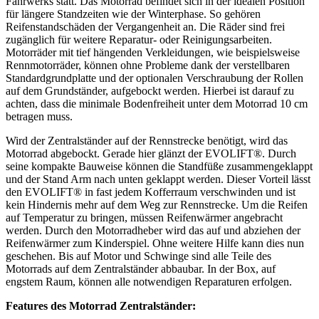
Fahrwerks statt. Das Motorrad befindet sich in der idealen Position
für längere Standzeiten wie der Winterphase. So gehören
Reifenstandschäden der Vergangenheit an. Die Räder sind frei
zugänglich für weitere Reparatur- oder Reinigungsarbeiten.
Motorräder mit tief hängenden Verkleidungen, wie beispielsweise
Rennmotorräder, können ohne Probleme dank der verstellbaren
Standardgrundplatte und der optionalen Verschraubung der Rollen
auf dem Grundständer, aufgebockt werden. Hierbei ist darauf zu
achten, dass die minimale Bodenfreiheit unter dem Motorrad 10 cm
betragen muss.
Wird der Zentralständer auf der Rennstrecke benötigt, wird das
Motorrad abgebockt. Gerade hier glänzt der EVOLIFT®. Durch
seine kompakte Bauweise können die Standfüße zusammengeklappt
und der Stand Arm nach unten geklappt werden. Dieser Vorteil lässt
den EVOLIFT® in fast jedem Kofferraum verschwinden und ist
kein Hindernis mehr auf dem Weg zur Rennstrecke. Um die Reifen
auf Temperatur zu bringen, müssen Reifenwärmer angebracht
werden. Durch den Motorradheber wird das auf und abziehen der
Reifenwärmer zum Kinderspiel. Ohne weitere Hilfe kann dies nun
geschehen. Bis auf Motor und Schwinge sind alle Teile des
Motorrads auf dem Zentralständer abbaubar. In der Box, auf
engstem Raum, können alle notwendigen Reparaturen erfolgen.
Features des Motorrad Zentralständer: