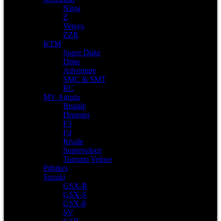
Ninja
Z
Versys
ZZR
KTM
Super Duke
Duke
Adventure
SMC & SMT
RC
MV Agusta
Brutale
Dragster
F3
F4
Rivale
Superveloce
Turismo Veloce
Pitbikes
Suzuki
GSX-R
GSX-S
GSX-8
SV