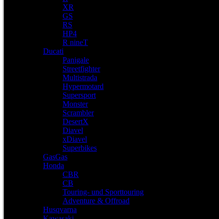
XR
GS
RS
HP4
R nineT
Ducati
Panigale
Streetfighter
Multistrada
Hypermotard
Supersport
Monster
Scrambler
DesertX
Diavel
xDiavel
Superbikes
GasGas
Honda
CBR
CB
Touring- und Sporttouring
Adventure & Offroad
Husqvarna
Kawasaki