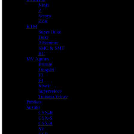
Ninja
Z
Versys
ZZR
KTM
Super Duke
Duke
Adventure
SMC & SMT
RC
MV Agusta
Brutale
Dragster
F3
F4
Rivale
Superveloce
Turismo Veloce
Pitbikes
Suzuki
GSX-R
GSX-S
GSX-8
SV