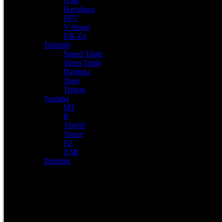
GSR
Hayabusa
SFV
V-Strom
DR-Z4
Triumph
Speed Triple
Street Triple
Daytona
Tiger
Trident
Yamaha
MT
R
Ténéré
Tracer
FZ
XSR
Zubehör