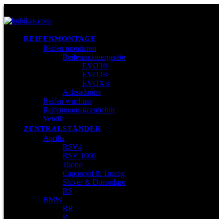
REIFENMONTAGE
Reifen montieren
Reifenmontiergeräte
EVO3®
EVO2®
EVOX®
Achsadapter
Reifen wuchten
Reifenmontagezubehör
Ventile
ZENTRALSTÄNDER
Aprilia
RSV4
RSV 1000
Tuono
Caponord & Tuareg
Shiver & Dorsoduro
RS
BMW
RR
R