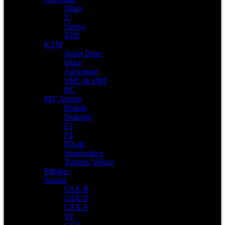
Ninja
Z
Versys
ZZR
KTM
Super Duke
Duke
Adventure
SMC & SMT
RC
MV Agusta
Brutale
Dragster
F3
F4
Rivale
Superveloce
Turismo Veloce
Pitbikes
Suzuki
GSX-R
GSX-S
GSX-8
SV