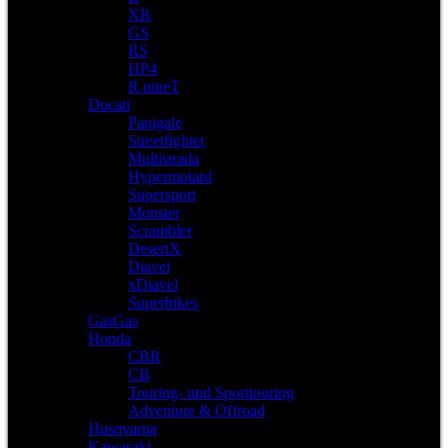
XR
GS
RS
HP4
R nineT
Ducati
Panigale
Streetfighter
Multistrada
Hypermotard
Supersport
Monster
Scrambler
DesertX
Diavel
xDiavel
Superbikes
GasGas
Honda
CBR
CB
Touring- und Sporttouring
Adventure & Offroad
Husqvarna
Kawasaki