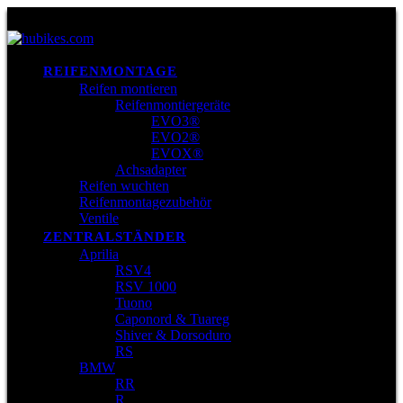
REIFENMONTAGE
Reifen montieren
Reifenmontiergeräte
EVO3®
EVO2®
EVOX®
Achsadapter
Reifen wuchten
Reifenmontagezubehör
Ventile
ZENTRALSTÄNDER
Aprilia
RSV4
RSV 1000
Tuono
Caponord & Tuareg
Shiver & Dorsoduro
RS
BMW
RR
R