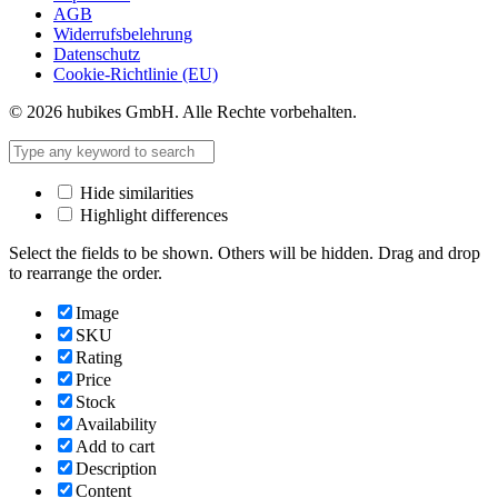
AGB
Widerrufsbelehrung
Datenschutz
Cookie-Richtlinie (EU)
© 2026 hubikes GmbH. Alle Rechte vorbehalten.
Hide similarities
Highlight differences
Select the fields to be shown. Others will be hidden. Drag and drop
to rearrange the order.
Image
SKU
Rating
Price
Stock
Availability
Add to cart
Description
Content