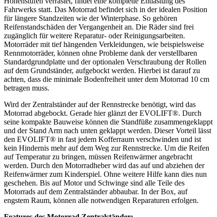
Höhenstufen verrastet, findet eine komplette Entlastung des
Fahrwerks statt. Das Motorrad befindet sich in der idealen Position
für längere Standzeiten wie der Winterphase. So gehören
Reifenstandschäden der Vergangenheit an. Die Räder sind frei
zugänglich für weitere Reparatur- oder Reinigungsarbeiten.
Motorräder mit tief hängenden Verkleidungen, wie beispielsweise
Rennmotorräder, können ohne Probleme dank der verstellbaren
Standardgrundplatte und der optionalen Verschraubung der Rollen
auf dem Grundständer, aufgebockt werden. Hierbei ist darauf zu
achten, dass die minimale Bodenfreiheit unter dem Motorrad 10 cm
betragen muss.
Wird der Zentralständer auf der Rennstrecke benötigt, wird das
Motorrad abgebockt. Gerade hier glänzt der EVOLIFT®. Durch
seine kompakte Bauweise können die Standfüße zusammengeklappt
und der Stand Arm nach unten geklappt werden. Dieser Vorteil lässt
den EVOLIFT® in fast jedem Kofferraum verschwinden und ist
kein Hindernis mehr auf dem Weg zur Rennstrecke. Um die Reifen
auf Temperatur zu bringen, müssen Reifenwärmer angebracht
werden. Durch den Motorradheber wird das auf und abziehen der
Reifenwärmer zum Kinderspiel. Ohne weitere Hilfe kann dies nun
geschehen. Bis auf Motor und Schwinge sind alle Teile des
Motorrads auf dem Zentralständer abbaubar. In der Box, auf
engstem Raum, können alle notwendigen Reparaturen erfolgen.
Features des Motorrad Zentralständer: