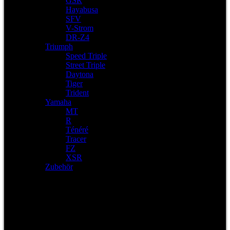
GSR
Hayabusa
SFV
V-Strom
DR-Z4
Triumph
Speed Triple
Street Triple
Daytona
Tiger
Trident
Yamaha
MT
R
Ténéré
Tracer
FZ
XSR
Zubehör