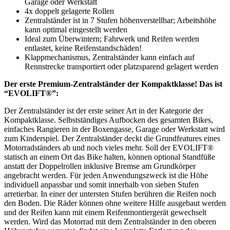
Garage oder Werkstatt
4x doppelt gelagerte Rollen
Zentralständer ist in 7 Stufen höhenverstellbar; Arbeitshöhe
kann optimal eingestellt werden
Ideal zum Überwintern; Fahrwerk und Reifen werden
entlastet, keine Reifenstandschäden!
Klappmechanismus, Zentralständer kann einfach auf
Rennstrecke transportiert oder platzsparend gelagert werden
Der erste Premium-Zentralständer der Kompaktklasse! Das ist
“EVOLIFT®”:
Der Zentralständer ist der erste seiner Art in der Kategorie der
Kompaktklasse. Selbstständiges Aufbocken des gesamten Bikes,
einfaches Rangieren in der Boxengasse, Garage oder Werkstatt wird
zum Kinderspiel. Der Zentralständer deckt die Grundfeatures eines
Motorradständers ab und noch vieles mehr. Soll der EVOLIFT®
statisch an einem Ort das Bike halten, können optional Standfüße
anstatt der Doppelrollen inklusive Bremse am Grundkörper
angebracht werden. Für jeden Anwendungszweck ist die Höhe
individuell anpassbar und somit innerhalb von sieben Stufen
arretierbar. In einer der untersten Stufen berühren die Reifen noch
den Boden. Die Räder können ohne weitere Hilfe ausgebaut werden
und der Reifen kann mit einem Reifenmontiergerät gewechselt
werden. Wird das Motorrad mit dem Zentralständer in den oberen