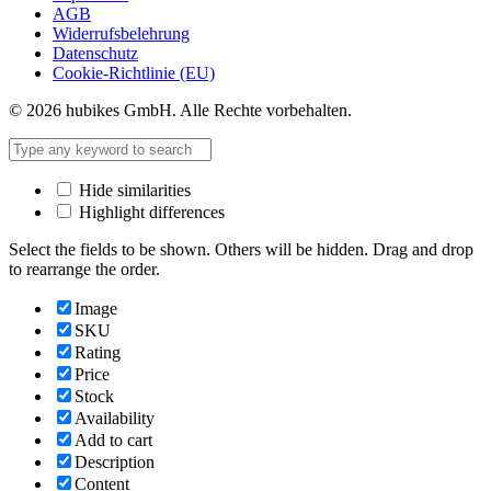
AGB
Widerrufsbelehrung
Datenschutz
Cookie-Richtlinie (EU)
© 2026 hubikes GmbH. Alle Rechte vorbehalten.
Hide similarities
Highlight differences
Select the fields to be shown. Others will be hidden. Drag and drop
to rearrange the order.
Image
SKU
Rating
Price
Stock
Availability
Add to cart
Description
Content