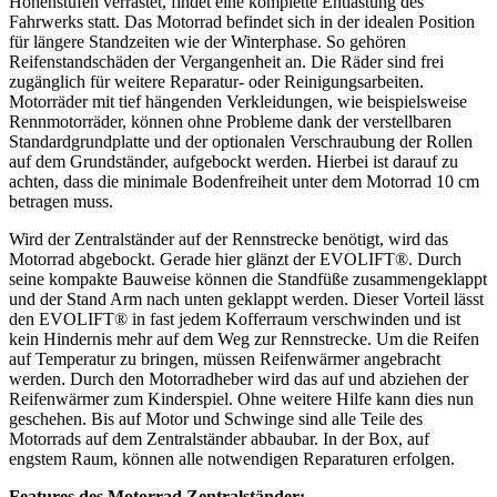
Höhenstufen verrastet, findet eine komplette Entlastung des
Fahrwerks statt. Das Motorrad befindet sich in der idealen Position
für längere Standzeiten wie der Winterphase. So gehören
Reifenstandschäden der Vergangenheit an. Die Räder sind frei
zugänglich für weitere Reparatur- oder Reinigungsarbeiten.
Motorräder mit tief hängenden Verkleidungen, wie beispielsweise
Rennmotorräder, können ohne Probleme dank der verstellbaren
Standardgrundplatte und der optionalen Verschraubung der Rollen
auf dem Grundständer, aufgebockt werden. Hierbei ist darauf zu
achten, dass die minimale Bodenfreiheit unter dem Motorrad 10 cm
betragen muss.
Wird der Zentralständer auf der Rennstrecke benötigt, wird das
Motorrad abgebockt. Gerade hier glänzt der EVOLIFT®. Durch
seine kompakte Bauweise können die Standfüße zusammengeklappt
und der Stand Arm nach unten geklappt werden. Dieser Vorteil lässt
den EVOLIFT® in fast jedem Kofferraum verschwinden und ist
kein Hindernis mehr auf dem Weg zur Rennstrecke. Um die Reifen
auf Temperatur zu bringen, müssen Reifenwärmer angebracht
werden. Durch den Motorradheber wird das auf und abziehen der
Reifenwärmer zum Kinderspiel. Ohne weitere Hilfe kann dies nun
geschehen. Bis auf Motor und Schwinge sind alle Teile des
Motorrads auf dem Zentralständer abbaubar. In der Box, auf
engstem Raum, können alle notwendigen Reparaturen erfolgen.
Features des Motorrad Zentralständer: