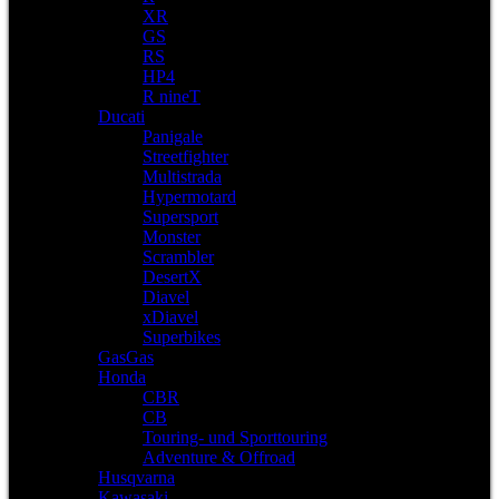
XR
GS
RS
HP4
R nineT
Ducati
Panigale
Streetfighter
Multistrada
Hypermotard
Supersport
Monster
Scrambler
DesertX
Diavel
xDiavel
Superbikes
GasGas
Honda
CBR
CB
Touring- und Sporttouring
Adventure & Offroad
Husqvarna
Kawasaki