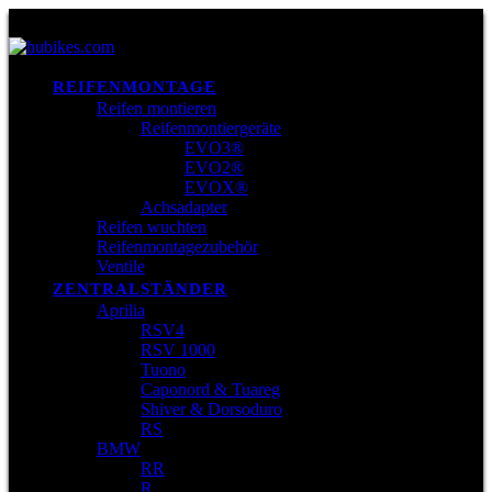
REIFENMONTAGE
Reifen montieren
Reifenmontiergeräte
EVO3®
EVO2®
EVOX®
Achsadapter
Reifen wuchten
Reifenmontagezubehör
Ventile
ZENTRALSTÄNDER
Aprilia
RSV4
RSV 1000
Tuono
Caponord & Tuareg
Shiver & Dorsoduro
RS
BMW
RR
R