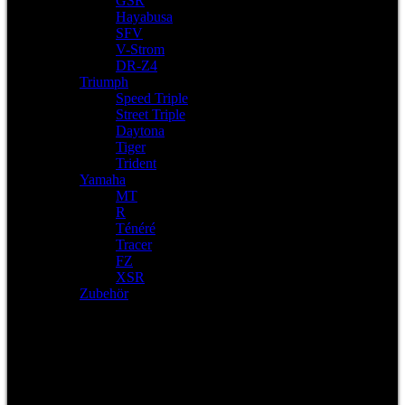
GSR
Hayabusa
SFV
V-Strom
DR-Z4
Triumph
Speed Triple
Street Triple
Daytona
Tiger
Trident
Yamaha
MT
R
Ténéré
Tracer
FZ
XSR
Zubehör