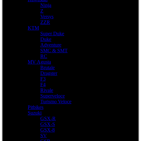
Ninja
Z
Versys
ZZR
KTM
Super Duke
Duke
Adventure
SMC & SMT
RC
MV Agusta
Brutale
Dragster
F3
F4
Rivale
Superveloce
Turismo Veloce
Pitbikes
Suzuki
GSX-R
GSX-S
GSX-8
SV