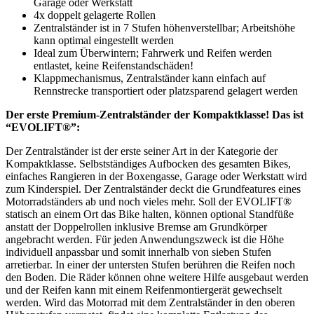
Garage oder Werkstatt
4x doppelt gelagerte Rollen
Zentralständer ist in 7 Stufen höhenverstellbar; Arbeitshöhe
kann optimal eingestellt werden
Ideal zum Überwintern; Fahrwerk und Reifen werden
entlastet, keine Reifenstandschäden!
Klappmechanismus, Zentralständer kann einfach auf
Rennstrecke transportiert oder platzsparend gelagert werden
Der erste Premium-Zentralständer der Kompaktklasse! Das ist
“EVOLIFT®”:
Der Zentralständer ist der erste seiner Art in der Kategorie der
Kompaktklasse. Selbstständiges Aufbocken des gesamten Bikes,
einfaches Rangieren in der Boxengasse, Garage oder Werkstatt wird
zum Kinderspiel. Der Zentralständer deckt die Grundfeatures eines
Motorradständers ab und noch vieles mehr. Soll der EVOLIFT®
statisch an einem Ort das Bike halten, können optional Standfüße
anstatt der Doppelrollen inklusive Bremse am Grundkörper
angebracht werden. Für jeden Anwendungszweck ist die Höhe
individuell anpassbar und somit innerhalb von sieben Stufen
arretierbar. In einer der untersten Stufen berühren die Reifen noch
den Boden. Die Räder können ohne weitere Hilfe ausgebaut werden
und der Reifen kann mit einem Reifenmontiergerät gewechselt
werden. Wird das Motorrad mit dem Zentralständer in den oberen