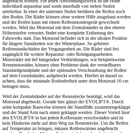
angebracht werden. Für jeden Anwendungszweck ist die Höhe
individuell anpassbar und somit innerhalb von sieben Stufen
arretierbar. In einer der untersten Stufen berühren die Reifen noch
den Boden. Die Räder können ohne weitere Hilfe ausgebaut werden
und der Reifen kann mit einem Reifenmontiergerät gewechselt
werden. Wird das Motorrad mit dem Zentralständer in den oberen
Höhenstufen verrastet, findet eine komplette Entlastung des
Fahrwerks statt. Das Motorrad befindet sich in der idealen Position
für längere Standzeiten wie der Winterphase. So gehören
Reifenstandschäden der Vergangenheit an. Die Räder sind frei
zugänglich für weitere Reparatur- oder Reinigungsarbeiten.
Motorräder mit tief hängenden Verkleidungen, wie beispielsweise
Rennmotorräder, können ohne Probleme dank der verstellbaren
Standardgrundplatte und der optionalen Verschraubung der Rollen
auf dem Grundständer, aufgebockt werden. Hierbei ist darauf zu
achten, dass die minimale Bodenfreiheit unter dem Motorrad 10 cm
betragen muss.
Wird der Zentralständer auf der Rennstrecke benötigt, wird das
Motorrad abgebockt. Gerade hier glänzt der EVOLIFT®. Durch
seine kompakte Bauweise können die Standfüße zusammengeklappt
und der Stand Arm nach unten geklappt werden. Dieser Vorteil lässt
den EVOLIFT® in fast jedem Kofferraum verschwinden und ist
kein Hindernis mehr auf dem Weg zur Rennstrecke. Um die Reifen
auf Temperatur zu bringen, müssen Reifenwärmer angebracht