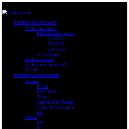
REIFENMONTAGE
Reifen montieren
Reifenmontiergeräte
EVO3®
EVO2®
EVOX®
Achsadapter
Reifen wuchten
Reifenmontagezubehör
Ventile
ZENTRALSTÄNDER
Aprilia
RSV4
RSV 1000
Tuono
Caponord & Tuareg
Shiver & Dorsoduro
RS
BMW
RR
R