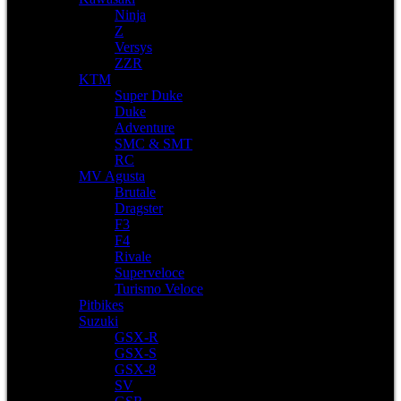
Ninja
Z
Versys
ZZR
KTM
Super Duke
Duke
Adventure
SMC & SMT
RC
MV Agusta
Brutale
Dragster
F3
F4
Rivale
Superveloce
Turismo Veloce
Pitbikes
Suzuki
GSX-R
GSX-S
GSX-8
SV