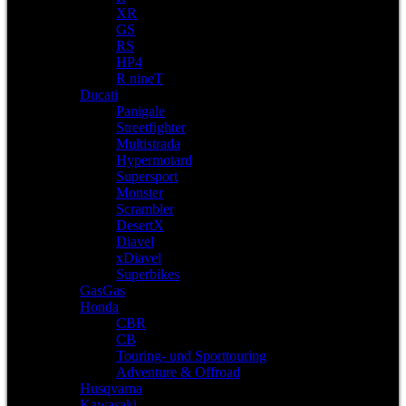
XR
GS
RS
HP4
R nineT
Ducati
Panigale
Streetfighter
Multistrada
Hypermotard
Supersport
Monster
Scrambler
DesertX
Diavel
xDiavel
Superbikes
GasGas
Honda
CBR
CB
Touring- und Sporttouring
Adventure & Offroad
Husqvarna
Kawasaki