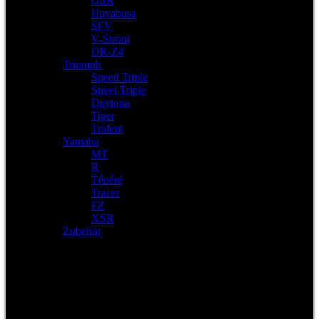
GSR
Hayabusa
SFV
V-Strom
DR-Z4
Triumph
Speed Triple
Street Triple
Daytona
Tiger
Trident
Yamaha
MT
R
Ténéré
Tracer
FZ
XSR
Zubehör