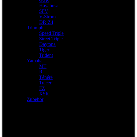
GSR
Hayabusa
SFV
V-Strom
DR-Z4
Triumph
Speed Triple
Street Triple
Daytona
Tiger
Trident
Yamaha
MT
R
Ténéré
Tracer
FZ
XSR
Zubehör