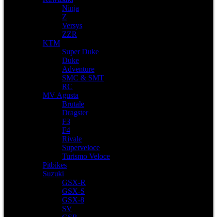
Ninja
Z
Versys
ZZR
KTM
Super Duke
Duke
Adventure
SMC & SMT
RC
MV Agusta
Brutale
Dragster
F3
F4
Rivale
Superveloce
Turismo Veloce
Pitbikes
Suzuki
GSX-R
GSX-S
GSX-8
SV