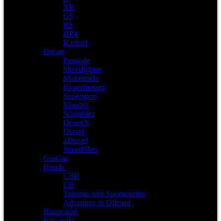
XR
GS
RS
HP4
R nineT
Ducati
Panigale
Streetfighter
Multistrada
Hypermotard
Supersport
Monster
Scrambler
DesertX
Diavel
xDiavel
Superbikes
GasGas
Honda
CBR
CB
Touring- und Sporttouring
Adventure & Offroad
Husqvarna
Kawasaki