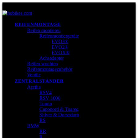
REIFENMONTAGE
Reifen montieren
Reifenmontiergeräte
EVO3®
EVO2®
EVOX®
Achsadapter
Reifen wuchten
Reifenmontagezubehör
Ventile
ZENTRALSTÄNDER
Aprilia
RSV4
RSV 1000
Tuono
Caponord & Tuareg
Shiver & Dorsoduro
RS
BMW
RR
R