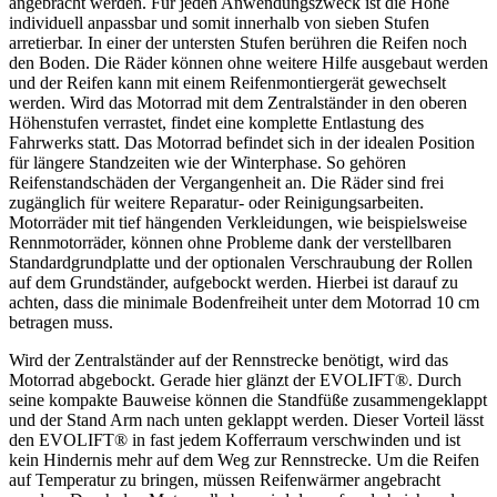
angebracht werden. Für jeden Anwendungszweck ist die Höhe
individuell anpassbar und somit innerhalb von sieben Stufen
arretierbar. In einer der untersten Stufen berühren die Reifen noch
den Boden. Die Räder können ohne weitere Hilfe ausgebaut werden
und der Reifen kann mit einem Reifenmontiergerät gewechselt
werden. Wird das Motorrad mit dem Zentralständer in den oberen
Höhenstufen verrastet, findet eine komplette Entlastung des
Fahrwerks statt. Das Motorrad befindet sich in der idealen Position
für längere Standzeiten wie der Winterphase. So gehören
Reifenstandschäden der Vergangenheit an. Die Räder sind frei
zugänglich für weitere Reparatur- oder Reinigungsarbeiten.
Motorräder mit tief hängenden Verkleidungen, wie beispielsweise
Rennmotorräder, können ohne Probleme dank der verstellbaren
Standardgrundplatte und der optionalen Verschraubung der Rollen
auf dem Grundständer, aufgebockt werden. Hierbei ist darauf zu
achten, dass die minimale Bodenfreiheit unter dem Motorrad 10 cm
betragen muss.
Wird der Zentralständer auf der Rennstrecke benötigt, wird das
Motorrad abgebockt. Gerade hier glänzt der EVOLIFT®. Durch
seine kompakte Bauweise können die Standfüße zusammengeklappt
und der Stand Arm nach unten geklappt werden. Dieser Vorteil lässt
den EVOLIFT® in fast jedem Kofferraum verschwinden und ist
kein Hindernis mehr auf dem Weg zur Rennstrecke. Um die Reifen
auf Temperatur zu bringen, müssen Reifenwärmer angebracht