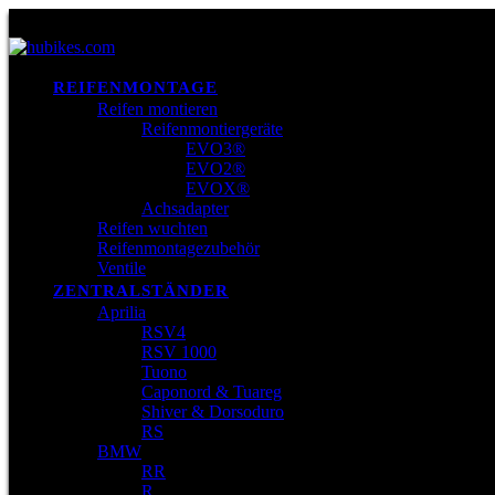
REIFENMONTAGE
Reifen montieren
Reifenmontiergeräte
EVO3®
EVO2®
EVOX®
Achsadapter
Reifen wuchten
Reifenmontagezubehör
Ventile
ZENTRALSTÄNDER
Aprilia
RSV4
RSV 1000
Tuono
Caponord & Tuareg
Shiver & Dorsoduro
RS
BMW
RR
R