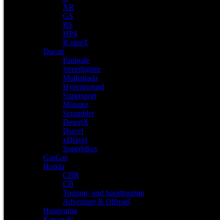
XR
GS
RS
HP4
R nineT
Ducati
Panigale
Streetfighter
Multistrada
Hypermotard
Supersport
Monster
Scrambler
DesertX
Diavel
xDiavel
Superbikes
GasGas
Honda
CBR
CB
Touring- und Sporttouring
Adventure & Offroad
Husqvarna
Kawasaki