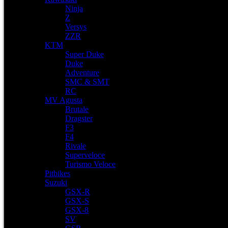
Ninja
Z
Versys
ZZR
KTM
Super Duke
Duke
Adventure
SMC & SMT
RC
MV Agusta
Brutale
Dragster
F3
F4
Rivale
Superveloce
Turismo Veloce
Pitbikes
Suzuki
GSX-R
GSX-S
GSX-8
SV