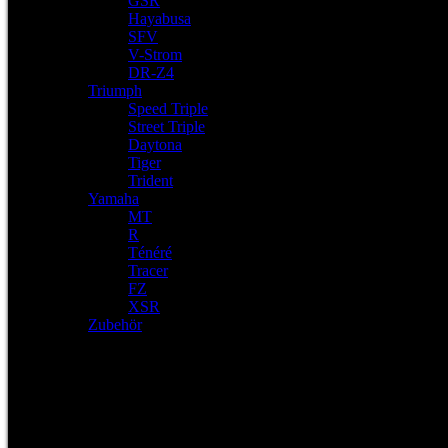
GSR
Hayabusa
SFV
V-Strom
DR-Z4
Triumph
Speed Triple
Street Triple
Daytona
Tiger
Trident
Yamaha
MT
R
Ténéré
Tracer
FZ
XSR
Zubehör