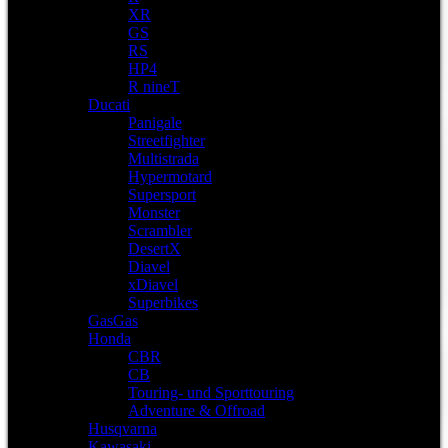
XR
GS
RS
HP4
R nineT
Ducati
Panigale
Streetfighter
Multistrada
Hypermotard
Supersport
Monster
Scrambler
DesertX
Diavel
xDiavel
Superbikes
GasGas
Honda
CBR
CB
Touring- und Sporttouring
Adventure & Offroad
Husqvarna
Kawasaki