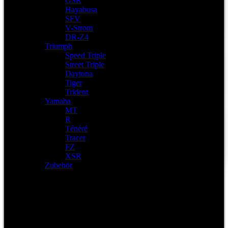
GSR
Hayabusa
SFV
V-Strom
DR-Z4
Triumph
Speed Triple
Street Triple
Daytona
Tiger
Trident
Yamaha
MT
R
Ténéré
Tracer
FZ
XSR
Zubehör