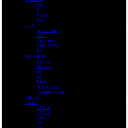
Ninja
Z
Versys
ZZR
KTM
Super Duke
Duke
Adventure
SMC & SMT
RC
MV Agusta
Brutale
Dragster
F3
F4
Rivale
Superveloce
Turismo Veloce
Pitbikes
Suzuki
GSX-R
GSX-S
GSX-8
SV