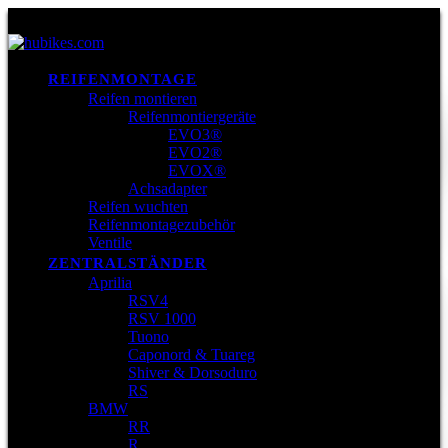
REIFENMONTAGE
Reifen montieren
Reifenmontiergeräte
EVO3®
EVO2®
EVOX®
Achsadapter
Reifen wuchten
Reifenmontagezubehör
Ventile
ZENTRALSTÄNDER
Aprilia
RSV4
RSV 1000
Tuono
Caponord & Tuareg
Shiver & Dorsoduro
RS
BMW
RR
R