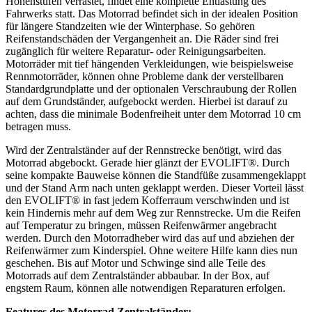
Höhenstufen verrastet, findet eine komplette Entlastung des
Fahrwerks statt. Das Motorrad befindet sich in der idealen Position
für längere Standzeiten wie der Winterphase. So gehören
Reifenstandschäden der Vergangenheit an. Die Räder sind frei
zugänglich für weitere Reparatur- oder Reinigungsarbeiten.
Motorräder mit tief hängenden Verkleidungen, wie beispielsweise
Rennmotorräder, können ohne Probleme dank der verstellbaren
Standardgrundplatte und der optionalen Verschraubung der Rollen
auf dem Grundständer, aufgebockt werden. Hierbei ist darauf zu
achten, dass die minimale Bodenfreiheit unter dem Motorrad 10 cm
betragen muss.
Wird der Zentralständer auf der Rennstrecke benötigt, wird das
Motorrad abgebockt. Gerade hier glänzt der EVOLIFT®. Durch
seine kompakte Bauweise können die Standfüße zusammengeklappt
und der Stand Arm nach unten geklappt werden. Dieser Vorteil lässt
den EVOLIFT® in fast jedem Kofferraum verschwinden und ist
kein Hindernis mehr auf dem Weg zur Rennstrecke. Um die Reifen
auf Temperatur zu bringen, müssen Reifenwärmer angebracht
werden. Durch den Motorradheber wird das auf und abziehen der
Reifenwärmer zum Kinderspiel. Ohne weitere Hilfe kann dies nun
geschehen. Bis auf Motor und Schwinge sind alle Teile des
Motorrads auf dem Zentralständer abbaubar. In der Box, auf
engstem Raum, können alle notwendigen Reparaturen erfolgen.
Features des Motorrad Zentralständer: