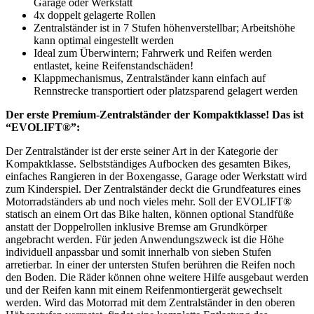
Garage oder Werkstatt
4x doppelt gelagerte Rollen
Zentralständer ist in 7 Stufen höhenverstellbar; Arbeitshöhe
kann optimal eingestellt werden
Ideal zum Überwintern; Fahrwerk und Reifen werden
entlastet, keine Reifenstandschäden!
Klappmechanismus, Zentralständer kann einfach auf
Rennstrecke transportiert oder platzsparend gelagert werden
Der erste Premium-Zentralständer der Kompaktklasse! Das ist
“EVOLIFT®”:
Der Zentralständer ist der erste seiner Art in der Kategorie der
Kompaktklasse. Selbstständiges Aufbocken des gesamten Bikes,
einfaches Rangieren in der Boxengasse, Garage oder Werkstatt wird
zum Kinderspiel. Der Zentralständer deckt die Grundfeatures eines
Motorradständers ab und noch vieles mehr. Soll der EVOLIFT®
statisch an einem Ort das Bike halten, können optional Standfüße
anstatt der Doppelrollen inklusive Bremse am Grundkörper
angebracht werden. Für jeden Anwendungszweck ist die Höhe
individuell anpassbar und somit innerhalb von sieben Stufen
arretierbar. In einer der untersten Stufen berühren die Reifen noch
den Boden. Die Räder können ohne weitere Hilfe ausgebaut werden
und der Reifen kann mit einem Reifenmontiergerät gewechselt
werden. Wird das Motorrad mit dem Zentralständer in den oberen