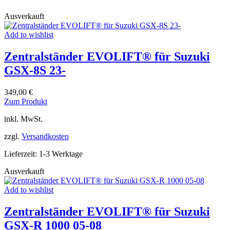
Ausverkauft
Add to wishlist
Zentralständer EVOLIFT® für Suzuki
GSX-8S 23-
349,00
€
Dieses
Zum Produkt
Produkt
inkl. MwSt.
weist
mehrere
zzgl.
Versandkosten
Varianten
auf.
Lieferzeit:
1-3 Werktage
Die
Optionen
Ausverkauft
können
auf
Add to wishlist
der
Produktseite
Zentralständer EVOLIFT® für Suzuki
gewählt
werden
GSX-R 1000 05-08