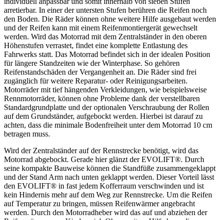
individuell anpassbar und somit innerhalb von sieben Stufen
arretierbar. In einer der untersten Stufen berühren die Reifen noch
den Boden. Die Räder können ohne weitere Hilfe ausgebaut werden
und der Reifen kann mit einem Reifenmontiergerät gewechselt
werden. Wird das Motorrad mit dem Zentralständer in den oberen
Höhenstufen verrastet, findet eine komplette Entlastung des
Fahrwerks statt. Das Motorrad befindet sich in der idealen Position
für längere Standzeiten wie der Winterphase. So gehören
Reifenstandschäden der Vergangenheit an. Die Räder sind frei
zugänglich für weitere Reparatur- oder Reinigungsarbeiten.
Motorräder mit tief hängenden Verkleidungen, wie beispielsweise
Rennmotorräder, können ohne Probleme dank der verstellbaren
Standardgrundplatte und der optionalen Verschraubung der Rollen
auf dem Grundständer, aufgebockt werden. Hierbei ist darauf zu
achten, dass die minimale Bodenfreiheit unter dem Motorrad 10 cm
betragen muss.
Wird der Zentralständer auf der Rennstrecke benötigt, wird das
Motorrad abgebockt. Gerade hier glänzt der EVOLIFT®. Durch
seine kompakte Bauweise können die Standfüße zusammengeklappt
und der Stand Arm nach unten geklappt werden. Dieser Vorteil lässt
den EVOLIFT® in fast jedem Kofferraum verschwinden und ist
kein Hindernis mehr auf dem Weg zur Rennstrecke. Um die Reifen
auf Temperatur zu bringen, müssen Reifenwärmer angebracht
werden. Durch den Motorradheber wird das auf und abziehen der