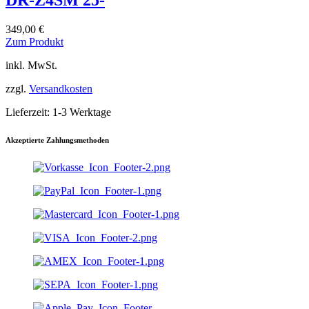
DR-Z4SM 25-
349,00
€
Dieses
Zum Produkt
Produkt
inkl. MwSt.
weist
mehrere
zzgl.
Versandkosten
Varianten
auf.
Lieferzeit:
1-3 Werktage
Die
Optionen
können
Akzeptierte Zahlungsmethoden
auf
der
Produktseite
gewählt
werden