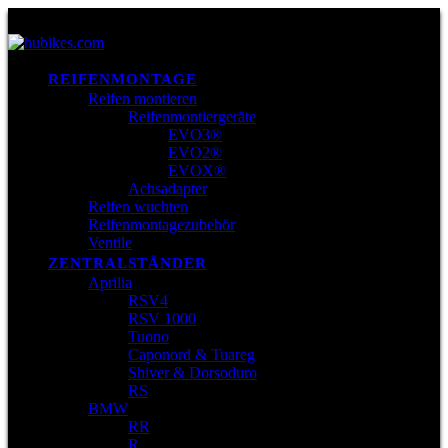
REIFENMONTAGE
Reifen montieren
Reifenmontiergeräte
EVO3®
EVO2®
EVOX®
Achsadapter
Reifen wuchten
Reifenmontagezubehör
Ventile
ZENTRALSTÄNDER
Aprilia
RSV4
RSV 1000
Tuono
Caponord & Tuareg
Shiver & Dorsoduro
RS
BMW
RR
R