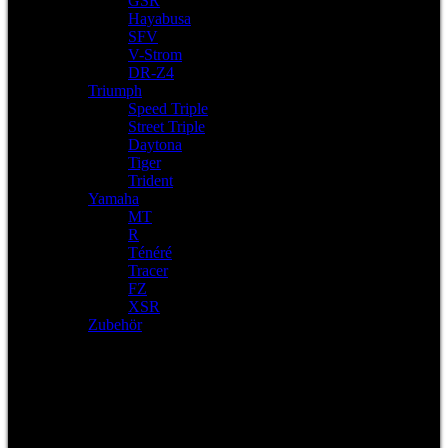
GSR
Hayabusa
SFV
V-Strom
DR-Z4
Triumph
Speed Triple
Street Triple
Daytona
Tiger
Trident
Yamaha
MT
R
Ténéré
Tracer
FZ
XSR
Zubehör