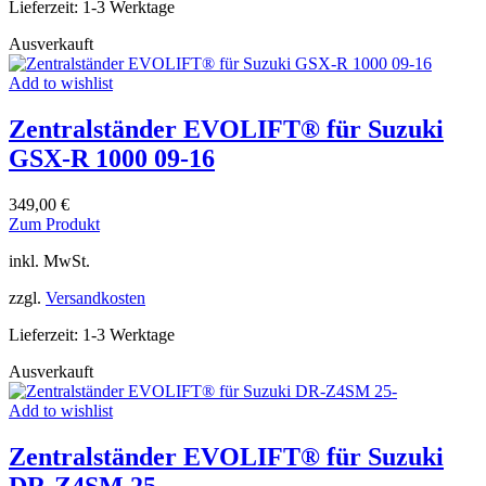
Lieferzeit:
1-3 Werktage
Die
Optionen
Ausverkauft
können
auf
Add to wishlist
der
Produktseite
Zentralständer EVOLIFT® für Suzuki
gewählt
werden
GSX-R 1000 09-16
349,00
€
Dieses
Zum Produkt
Produkt
inkl. MwSt.
weist
mehrere
zzgl.
Versandkosten
Varianten
auf.
Lieferzeit:
1-3 Werktage
Die
Optionen
Ausverkauft
können
auf
Add to wishlist
der
Produktseite
Zentralständer EVOLIFT® für Suzuki
gewählt
werden