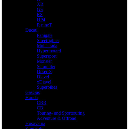
XR
GS
RS
HP4
R nineT
Ducati
Panigale
Streetfighter
Multistrada
Hypermotard
Supersport
Monster
Scrambler
DesertX
Diavel
xDiavel
Superbikes
GasGas
Honda
CBR
CB
Touring- und Sporttouring
Adventure & Offroad
Husqvarna
Kawasaki