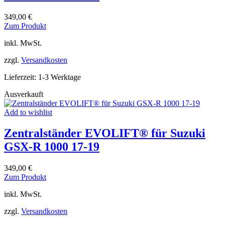
349,00
€
Dieses
Zum Produkt
Produkt
inkl. MwSt.
weist
mehrere
zzgl.
Versandkosten
Varianten
auf.
Lieferzeit:
1-3 Werktage
Die
Optionen
Ausverkauft
können
auf
Add to wishlist
der
Produktseite
Zentralständer EVOLIFT® für Suzuki
gewählt
werden
GSX-R 1000 17-19
349,00
€
Dieses
Zum Produkt
Produkt
inkl. MwSt.
weist
mehrere
zzgl.
Versandkosten
Varianten
auf.