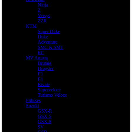
Ninja
Z
Versys
ZZR
KTM
Super Duke
Duke
Adventure
SMC & SMT
RC
MV Agusta
Brutale
Dragster
F3
F4
Rivale
Superveloce
Turismo Veloce
Pitbikes
Suzuki
GSX-R
GSX-S
GSX-8
SV