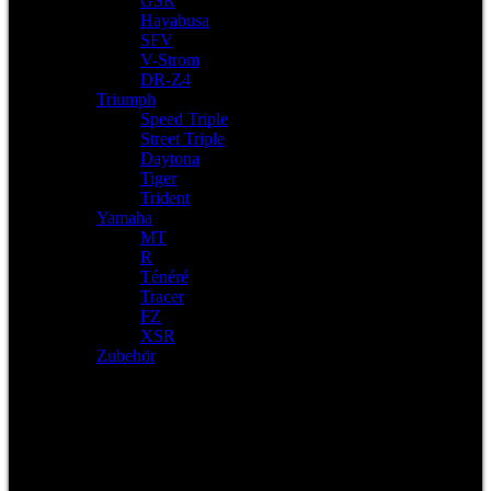
GSR
Hayabusa
SFV
V-Strom
DR-Z4
Triumph
Speed Triple
Street Triple
Daytona
Tiger
Trident
Yamaha
MT
R
Ténéré
Tracer
FZ
XSR
Zubehör