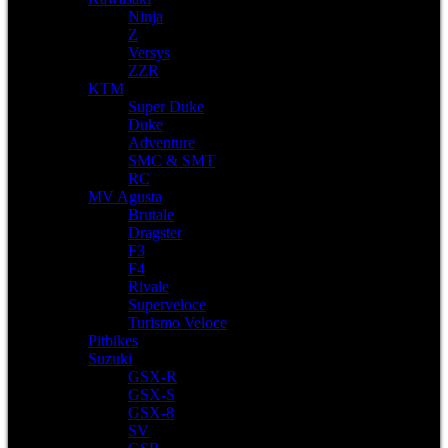
Ninja
Z
Versys
ZZR
KTM
Super Duke
Duke
Adventure
SMC & SMT
RC
MV Agusta
Brutale
Dragster
F3
F4
Rivale
Superveloce
Turismo Veloce
Pitbikes
Suzuki
GSX-R
GSX-S
GSX-8
SV