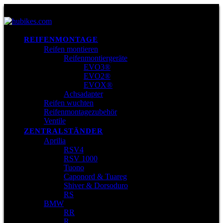
REIFENMONTAGE
Reifen montieren
Reifenmontiergeräte
EVO3®
EVO2®
EVOX®
Achsadapter
Reifen wuchten
Reifenmontagezubehör
Ventile
ZENTRALSTÄNDER
Aprilia
RSV4
RSV 1000
Tuono
Caponord & Tuareg
Shiver & Dorsoduro
RS
BMW
RR
R