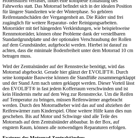
Höhenstufen verrastet, findet eine komplette Entlastung des
Fahrwerks statt. Das Motorrad befindet sich in der idealen Position
für längere Standzeiten wie der Winterphase. So gehören
Reifenstandschäden der Vergangenheit an. Die Räder sind frei
zugänglich für weitere Reparatur- oder Reinigungsarbeiten.
Motorräder mit tief hängenden Verkleidungen, wie beispielsweise
Rennmotorräder, können ohne Probleme dank der verstellbaren
Standardgrundplatte und der optionalen Verschraubung der Rollen
auf dem Grundständer, aufgebockt werden. Hierbei ist darauf zu
achten, dass die minimale Bodenfreiheit unter dem Motorrad 10 cm
betragen muss.
Wird der Zentralständer auf der Rennstrecke benötigt, wird das
Motorrad abgebockt. Gerade hier glänzt der EVOLIFT®. Durch
seine kompakte Bauweise können die Standfüße zusammengeklappt
und der Stand Arm nach unten geklappt werden. Dieser Vorteil lässt
den EVOLIFT® in fast jedem Kofferraum verschwinden und ist
kein Hindernis mehr auf dem Weg zur Rennstrecke. Um die Reifen
auf Temperatur zu bringen, müssen Reifenwärmer angebracht
werden. Durch den Motorradheber wird das auf und abziehen der
Reifenwärmer zum Kinderspiel. Ohne weitere Hilfe kann dies nun
geschehen. Bis auf Motor und Schwinge sind alle Teile des
Motorrads auf dem Zentralständer abbaubar. In der Box, auf
engstem Raum, können alle notwendigen Reparaturen erfolgen.
Features des Motorrad Zentralständer: