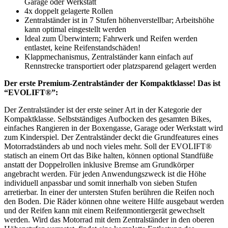
Garage oder Werkstatt
4x doppelt gelagerte Rollen
Zentralständer ist in 7 Stufen höhenverstellbar; Arbeitshöhe
kann optimal eingestellt werden
Ideal zum Überwintern; Fahrwerk und Reifen werden
entlastet, keine Reifenstandschäden!
Klappmechanismus, Zentralständer kann einfach auf
Rennstrecke transportiert oder platzsparend gelagert werden
Der erste Premium-Zentralständer der Kompaktklasse! Das ist
“EVOLIFT®”:
Der Zentralständer ist der erste seiner Art in der Kategorie der
Kompaktklasse. Selbstständiges Aufbocken des gesamten Bikes,
einfaches Rangieren in der Boxengasse, Garage oder Werkstatt wird
zum Kinderspiel. Der Zentralständer deckt die Grundfeatures eines
Motorradständers ab und noch vieles mehr. Soll der EVOLIFT®
statisch an einem Ort das Bike halten, können optional Standfüße
anstatt der Doppelrollen inklusive Bremse am Grundkörper
angebracht werden. Für jeden Anwendungszweck ist die Höhe
individuell anpassbar und somit innerhalb von sieben Stufen
arretierbar. In einer der untersten Stufen berühren die Reifen noch
den Boden. Die Räder können ohne weitere Hilfe ausgebaut werden
und der Reifen kann mit einem Reifenmontiergerät gewechselt
werden. Wird das Motorrad mit dem Zentralständer in den oberen