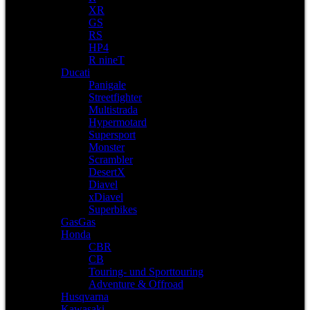
XR
GS
RS
HP4
R nineT
Ducati
Panigale
Streetfighter
Multistrada
Hypermotard
Supersport
Monster
Scrambler
DesertX
Diavel
xDiavel
Superbikes
GasGas
Honda
CBR
CB
Touring- und Sporttouring
Adventure & Offroad
Husqvarna
Kawasaki