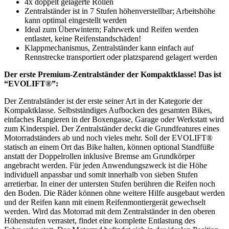
4x doppelt gelagerte Rollen
Zentralständer ist in 7 Stufen höhenverstellbar; Arbeitshöhe
kann optimal eingestellt werden
Ideal zum Überwintern; Fahrwerk und Reifen werden
entlastet, keine Reifenstandschäden!
Klappmechanismus, Zentralständer kann einfach auf
Rennstrecke transportiert oder platzsparend gelagert werden
Der erste Premium-Zentralständer der Kompaktklasse! Das ist
“EVOLIFT®”:
Der Zentralständer ist der erste seiner Art in der Kategorie der
Kompaktklasse. Selbstständiges Aufbocken des gesamten Bikes,
einfaches Rangieren in der Boxengasse, Garage oder Werkstatt wird
zum Kinderspiel. Der Zentralständer deckt die Grundfeatures eines
Motorradständers ab und noch vieles mehr. Soll der EVOLIFT®
statisch an einem Ort das Bike halten, können optional Standfüße
anstatt der Doppelrollen inklusive Bremse am Grundkörper
angebracht werden. Für jeden Anwendungszweck ist die Höhe
individuell anpassbar und somit innerhalb von sieben Stufen
arretierbar. In einer der untersten Stufen berühren die Reifen noch
den Boden. Die Räder können ohne weitere Hilfe ausgebaut werden
und der Reifen kann mit einem Reifenmontiergerät gewechselt
werden. Wird das Motorrad mit dem Zentralständer in den oberen
Höhenstufen verrastet, findet eine komplette Entlastung des