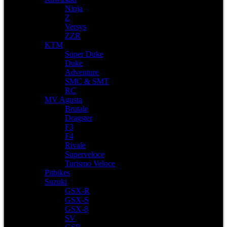
Ninja
Z
Versys
ZZR
KTM
Super Duke
Duke
Adventure
SMC & SMT
RC
MV Agusta
Brutale
Dragster
F3
F4
Rivale
Superveloce
Turismo Veloce
Pitbikes
Suzuki
GSX-R
GSX-S
GSX-8
SV