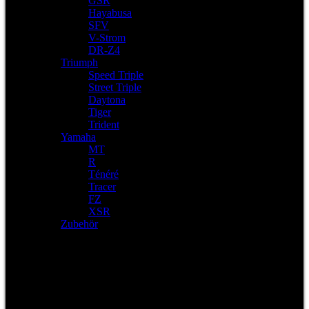
GSR
Hayabusa
SFV
V-Strom
DR-Z4
Triumph
Speed Triple
Street Triple
Daytona
Tiger
Trident
Yamaha
MT
R
Ténéré
Tracer
FZ
XSR
Zubehör