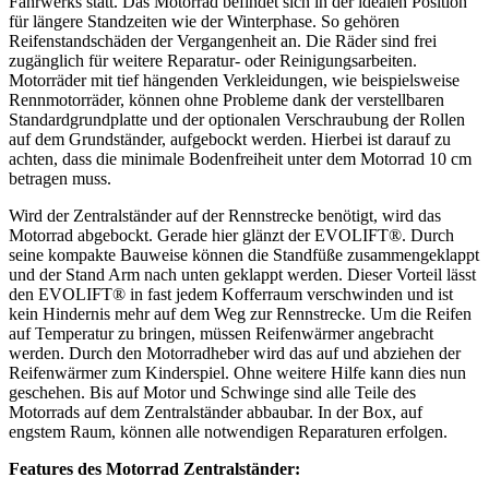
Fahrwerks statt. Das Motorrad befindet sich in der idealen Position
für längere Standzeiten wie der Winterphase. So gehören
Reifenstandschäden der Vergangenheit an. Die Räder sind frei
zugänglich für weitere Reparatur- oder Reinigungsarbeiten.
Motorräder mit tief hängenden Verkleidungen, wie beispielsweise
Rennmotorräder, können ohne Probleme dank der verstellbaren
Standardgrundplatte und der optionalen Verschraubung der Rollen
auf dem Grundständer, aufgebockt werden. Hierbei ist darauf zu
achten, dass die minimale Bodenfreiheit unter dem Motorrad 10 cm
betragen muss.
Wird der Zentralständer auf der Rennstrecke benötigt, wird das
Motorrad abgebockt. Gerade hier glänzt der EVOLIFT®. Durch
seine kompakte Bauweise können die Standfüße zusammengeklappt
und der Stand Arm nach unten geklappt werden. Dieser Vorteil lässt
den EVOLIFT® in fast jedem Kofferraum verschwinden und ist
kein Hindernis mehr auf dem Weg zur Rennstrecke. Um die Reifen
auf Temperatur zu bringen, müssen Reifenwärmer angebracht
werden. Durch den Motorradheber wird das auf und abziehen der
Reifenwärmer zum Kinderspiel. Ohne weitere Hilfe kann dies nun
geschehen. Bis auf Motor und Schwinge sind alle Teile des
Motorrads auf dem Zentralständer abbaubar. In der Box, auf
engstem Raum, können alle notwendigen Reparaturen erfolgen.
Features des Motorrad Zentralständer: