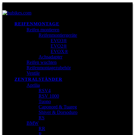
REIFENMONTAGE
Reifen montieren
Reifenmontiergeräte
EVO3®
EVO2®
EVOX®
Achsadapter
Reifen wuchten
Reifenmontagezubehör
Ventile
ZENTRALSTÄNDER
Aprilia
RSV4
RSV 1000
Tuono
Caponord & Tuareg
Shiver & Dorsoduro
RS
BMW
RR
R