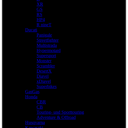
XR
GS
RS
HP4
R nineT
Ducati
Panigale
Streetfighter
Multistrada
Hypermotard
Supersport
Monster
Scrambler
DesertX
Diavel
xDiavel
Superbikes
GasGas
Honda
CBR
CB
Touring- und Sporttouring
Adventure & Offroad
Husqvarna
Kawasaki