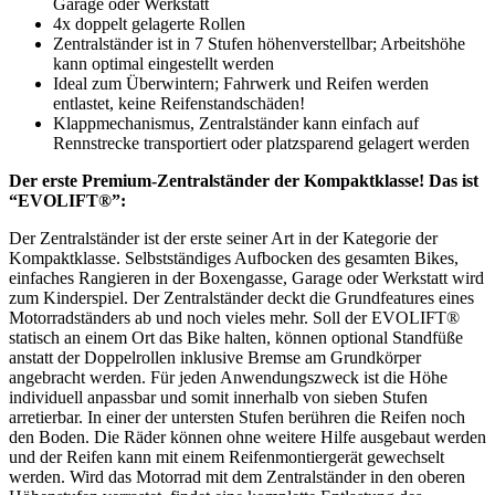
Garage oder Werkstatt
4x doppelt gelagerte Rollen
Zentralständer ist in 7 Stufen höhenverstellbar; Arbeitshöhe
kann optimal eingestellt werden
Ideal zum Überwintern; Fahrwerk und Reifen werden
entlastet, keine Reifenstandschäden!
Klappmechanismus, Zentralständer kann einfach auf
Rennstrecke transportiert oder platzsparend gelagert werden
Der erste Premium-Zentralständer der Kompaktklasse! Das ist
“EVOLIFT®”:
Der Zentralständer ist der erste seiner Art in der Kategorie der
Kompaktklasse. Selbstständiges Aufbocken des gesamten Bikes,
einfaches Rangieren in der Boxengasse, Garage oder Werkstatt wird
zum Kinderspiel. Der Zentralständer deckt die Grundfeatures eines
Motorradständers ab und noch vieles mehr. Soll der EVOLIFT®
statisch an einem Ort das Bike halten, können optional Standfüße
anstatt der Doppelrollen inklusive Bremse am Grundkörper
angebracht werden. Für jeden Anwendungszweck ist die Höhe
individuell anpassbar und somit innerhalb von sieben Stufen
arretierbar. In einer der untersten Stufen berühren die Reifen noch
den Boden. Die Räder können ohne weitere Hilfe ausgebaut werden
und der Reifen kann mit einem Reifenmontiergerät gewechselt
werden. Wird das Motorrad mit dem Zentralständer in den oberen