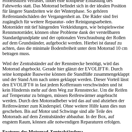
Höhenstufen verrastet, findet eine komplette Entlastung des
Fahrwerks statt. Das Motorrad befindet sich in der idealen Position
für längere Standzeiten wie der Winterphase. So gehören
Reifenstandschäden der Vergangenheit an. Die Räder sind frei
zugänglich für weitere Reparatur- oder Reinigungsarbeiten.
Motorräder mit tief hängenden Verkleidungen, wie beispielsweise
Rennmotorräder, können ohne Probleme dank der verstellbaren
Standardgrundplatte und der optionalen Verschraubung der Rollen
auf dem Grundständer, aufgebockt werden. Hierbei ist darauf zu
achten, dass die minimale Bodenfreiheit unter dem Motorrad 10 cm
betragen muss.
Wird der Zentralständer auf der Rennstrecke benötigt, wird das
Motorrad abgebockt. Gerade hier glänzt der EVOLIFT®. Durch
seine kompakte Bauweise können die Standfüße zusammengeklappt
und der Stand Arm nach unten geklappt werden. Dieser Vorteil lässt
den EVOLIFT® in fast jedem Kofferraum verschwinden und ist
kein Hindernis mehr auf dem Weg zur Rennstrecke. Um die Reifen
auf Temperatur zu bringen, müssen Reifenwärmer angebracht
werden. Durch den Motorradheber wird das auf und abziehen der
Reifenwärmer zum Kinderspiel. Ohne weitere Hilfe kann dies nun
geschehen. Bis auf Motor und Schwinge sind alle Teile des
Motorrads auf dem Zentralständer abbaubar. In der Box, auf
engstem Raum, können alle notwendigen Reparaturen erfolgen.
Features des Motorrad-Zentralständers: