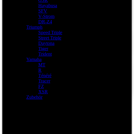
GSR
Hayabusa
SFV
V-Strom
DR-Z4
Triumph
Speed Triple
Street Triple
Daytona
Tiger
Trident
Yamaha
MT
R
Ténéré
Tracer
FZ
XSR
Zubehör