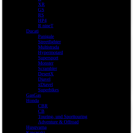
XR
GS
RS
HP4
R nineT
Ducati
Panigale
Streetfighter
Multistrada
Hypermotard
Supersport
Monster
Scrambler
DesertX
Diavel
xDiavel
Superbikes
GasGas
Honda
CBR
CB
Touring- und Sporttouring
Adventure & Offroad
Husqvarna
Kawasaki