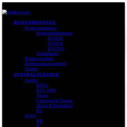
REIFENMONTAGE
Reifen montieren
Reifenmontiergeräte
EVO3®
EVO2®
EVOX®
Achsadapter
Reifen wuchten
Reifenmontagezubehör
Ventile
ZENTRALSTÄNDER
Aprilia
RSV4
RSV 1000
Tuono
Caponord & Tuareg
Shiver & Dorsoduro
RS
BMW
RR
R