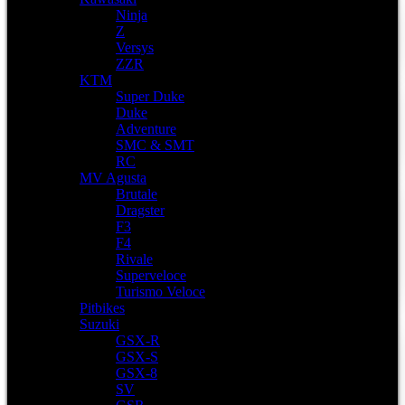
Ninja
Z
Versys
ZZR
KTM
Super Duke
Duke
Adventure
SMC & SMT
RC
MV Agusta
Brutale
Dragster
F3
F4
Rivale
Superveloce
Turismo Veloce
Pitbikes
Suzuki
GSX-R
GSX-S
GSX-8
SV