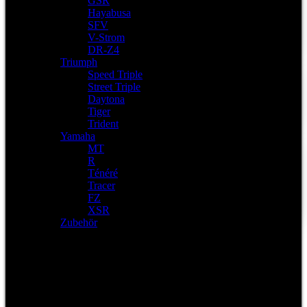
GSR
Hayabusa
SFV
V-Strom
DR-Z4
Triumph
Speed Triple
Street Triple
Daytona
Tiger
Trident
Yamaha
MT
R
Ténéré
Tracer
FZ
XSR
Zubehör