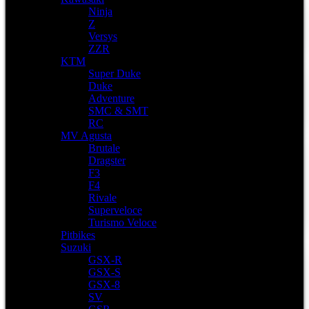
Ninja
Z
Versys
ZZR
KTM
Super Duke
Duke
Adventure
SMC & SMT
RC
MV Agusta
Brutale
Dragster
F3
F4
Rivale
Superveloce
Turismo Veloce
Pitbikes
Suzuki
GSX-R
GSX-S
GSX-8
SV