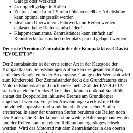
Garage oder Werkstatt
4x doppelt gelagerte Rollen
Zentralständer ist in 7 Stufen höhenverstellbar; Arbeitshöhe
kann optimal eingestellt werden
Ideal zum Überwintern; Fahrwerk und Reifen werden
entlastet, keine Reifenstandschäden!
Klappmechanismus, Zentralständer kann einfach auf
Rennstrecke transportiert oder platzsparend gelagert werden
Der erste Premium-Zentralständer der Kompaktklasse! Das ist
“EVOLIFT®”:
Der Zentralständer ist der erste seiner Art in der Kategorie der
Kompaktklasse. Selbstständiges Aufbocken des gesamten Bikes,
einfaches Rangieren in der Boxengasse, Garage oder Werkstatt wird
zum Kinderspiel. Der Zentralständer deckt die Grundfeatures eines
Motorradständers ab und noch vieles mehr. Soll der EVOLIFT®
statisch an einem Ort das Bike halten, können optional Standfüße
anstatt der Doppelrollen inklusive Bremse am Grundkörper
angebracht werden. Für jeden Anwendungszweck ist die Höhe
individuell anpassbar und somit innerhalb von sieben Stufen
arretierbar. In einer der untersten Stufen berühren die Reifen noch
den Boden. Die Räder können ohne weitere Hilfe ausgebaut werden
und der Reifen kann mit einem Reifenmontiergerät gewechselt
werden. Wird das Motorrad mit dem Zentralständer in den oberen