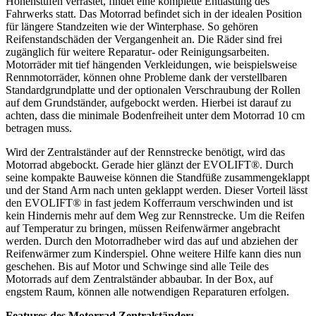
Höhenstufen verrastet, findet eine komplette Entlastung des
Fahrwerks statt. Das Motorrad befindet sich in der idealen Position
für längere Standzeiten wie der Winterphase. So gehören
Reifenstandschäden der Vergangenheit an. Die Räder sind frei
zugänglich für weitere Reparatur- oder Reinigungsarbeiten.
Motorräder mit tief hängenden Verkleidungen, wie beispielsweise
Rennmotorräder, können ohne Probleme dank der verstellbaren
Standardgrundplatte und der optionalen Verschraubung der Rollen
auf dem Grundständer, aufgebockt werden. Hierbei ist darauf zu
achten, dass die minimale Bodenfreiheit unter dem Motorrad 10 cm
betragen muss.
Wird der Zentralständer auf der Rennstrecke benötigt, wird das
Motorrad abgebockt. Gerade hier glänzt der EVOLIFT®. Durch
seine kompakte Bauweise können die Standfüße zusammengeklappt
und der Stand Arm nach unten geklappt werden. Dieser Vorteil lässt
den EVOLIFT® in fast jedem Kofferraum verschwinden und ist
kein Hindernis mehr auf dem Weg zur Rennstrecke. Um die Reifen
auf Temperatur zu bringen, müssen Reifenwärmer angebracht
werden. Durch den Motorradheber wird das auf und abziehen der
Reifenwärmer zum Kinderspiel. Ohne weitere Hilfe kann dies nun
geschehen. Bis auf Motor und Schwinge sind alle Teile des
Motorrads auf dem Zentralständer abbaubar. In der Box, auf
engstem Raum, können alle notwendigen Reparaturen erfolgen.
Features des Motorrad Zentralständer: