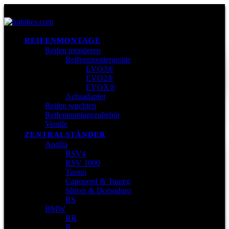
REIFENMONTAGE
Reifen montieren
Reifenmontiergeräte
EVO3®
EVO2®
EVOX®
Achsadapter
Reifen wuchten
Reifenmontagezubehör
Ventile
ZENTRALSTÄNDER
Aprilia
RSV4
RSV 1000
Tuono
Caponord & Tuareg
Shiver & Dorsoduro
RS
BMW
RR
R