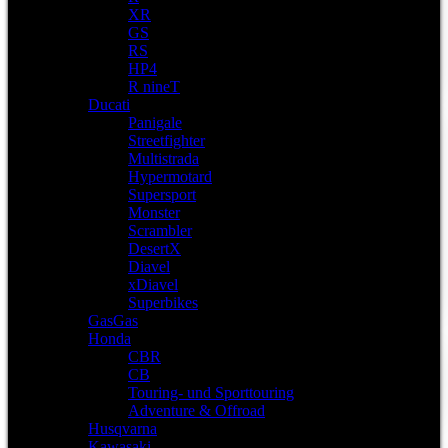
XR
GS
RS
HP4
R nineT
Ducati
Panigale
Streetfighter
Multistrada
Hypermotard
Supersport
Monster
Scrambler
DesertX
Diavel
xDiavel
Superbikes
GasGas
Honda
CBR
CB
Touring- und Sporttouring
Adventure & Offroad
Husqvarna
Kawasaki