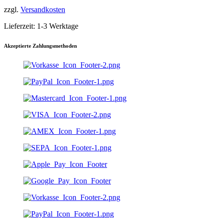
mehrere
zzgl.
Versandkosten
Varianten
auf.
Lieferzeit:
1-3 Werktage
Die
Optionen
können
Akzeptierte Zahlungsmethoden
auf
der
Produktseite
gewählt
werden