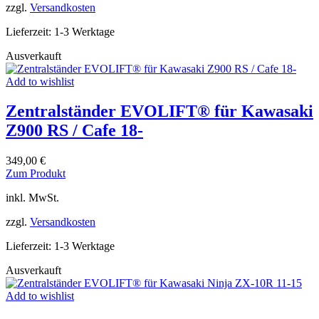
zzgl.
Versandkosten
Varianten
auf.
Lieferzeit:
1-3 Werktage
Die
Optionen
Ausverkauft
können
auf
Add to wishlist
der
Produktseite
Zentralständer EVOLIFT® für Kawasaki
gewählt
werden
Z900 RS / Cafe 18-
349,00
€
Dieses
Zum Produkt
Produkt
inkl. MwSt.
weist
mehrere
zzgl.
Versandkosten
Varianten
auf.
Lieferzeit:
1-3 Werktage
Die
Optionen
Ausverkauft
können
auf
Add to wishlist
der
Produktseite