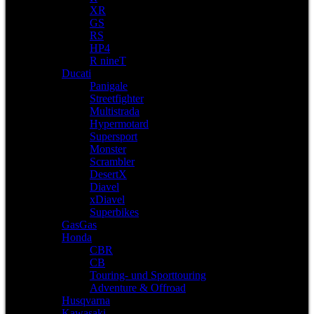
XR
GS
RS
HP4
R nineT
Ducati
Panigale
Streetfighter
Multistrada
Hypermotard
Supersport
Monster
Scrambler
DesertX
Diavel
xDiavel
Superbikes
GasGas
Honda
CBR
CB
Touring- und Sporttouring
Adventure & Offroad
Husqvarna
Kawasaki