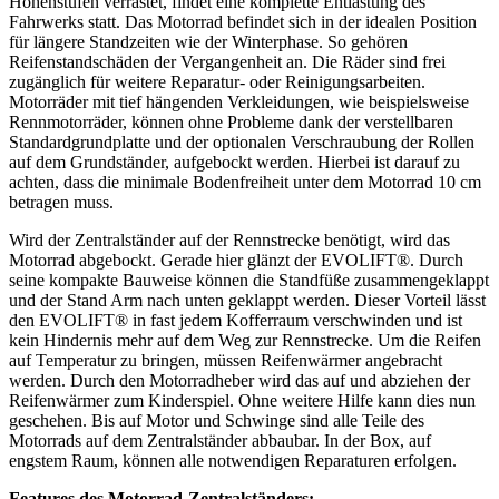
Höhenstufen verrastet, findet eine komplette Entlastung des
Fahrwerks statt. Das Motorrad befindet sich in der idealen Position
für längere Standzeiten wie der Winterphase. So gehören
Reifenstandschäden der Vergangenheit an. Die Räder sind frei
zugänglich für weitere Reparatur- oder Reinigungsarbeiten.
Motorräder mit tief hängenden Verkleidungen, wie beispielsweise
Rennmotorräder, können ohne Probleme dank der verstellbaren
Standardgrundplatte und der optionalen Verschraubung der Rollen
auf dem Grundständer, aufgebockt werden. Hierbei ist darauf zu
achten, dass die minimale Bodenfreiheit unter dem Motorrad 10 cm
betragen muss.
Wird der Zentralständer auf der Rennstrecke benötigt, wird das
Motorrad abgebockt. Gerade hier glänzt der EVOLIFT®. Durch
seine kompakte Bauweise können die Standfüße zusammengeklappt
und der Stand Arm nach unten geklappt werden. Dieser Vorteil lässt
den EVOLIFT® in fast jedem Kofferraum verschwinden und ist
kein Hindernis mehr auf dem Weg zur Rennstrecke. Um die Reifen
auf Temperatur zu bringen, müssen Reifenwärmer angebracht
werden. Durch den Motorradheber wird das auf und abziehen der
Reifenwärmer zum Kinderspiel. Ohne weitere Hilfe kann dies nun
geschehen. Bis auf Motor und Schwinge sind alle Teile des
Motorrads auf dem Zentralständer abbaubar. In der Box, auf
engstem Raum, können alle notwendigen Reparaturen erfolgen.
Features des Motorrad-Zentralständers: