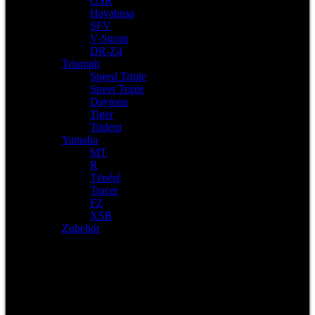
GSR
Hayabusa
SFV
V-Strom
DR-Z4
Triumph
Speed Triple
Street Triple
Daytona
Tiger
Trident
Yamaha
MT
R
Ténéré
Tracer
FZ
XSR
Zubehör