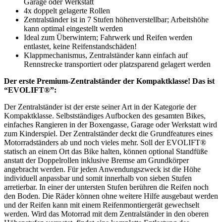
Garage oder Werkstatt
4x doppelt gelagerte Rollen
Zentralständer ist in 7 Stufen höhenverstellbar; Arbeitshöhe
kann optimal eingestellt werden
Ideal zum Überwintern; Fahrwerk und Reifen werden
entlastet, keine Reifenstandschäden!
Klappmechanismus, Zentralständer kann einfach auf
Rennstrecke transportiert oder platzsparend gelagert werden
Der erste Premium-Zentralständer der Kompaktklasse! Das ist
“EVOLIFT®”:
Der Zentralständer ist der erste seiner Art in der Kategorie der
Kompaktklasse. Selbstständiges Aufbocken des gesamten Bikes,
einfaches Rangieren in der Boxengasse, Garage oder Werkstatt wird
zum Kinderspiel. Der Zentralständer deckt die Grundfeatures eines
Motorradständers ab und noch vieles mehr. Soll der EVOLIFT®
statisch an einem Ort das Bike halten, können optional Standfüße
anstatt der Doppelrollen inklusive Bremse am Grundkörper
angebracht werden. Für jeden Anwendungszweck ist die Höhe
individuell anpassbar und somit innerhalb von sieben Stufen
arretierbar. In einer der untersten Stufen berühren die Reifen noch
den Boden. Die Räder können ohne weitere Hilfe ausgebaut werden
und der Reifen kann mit einem Reifenmontiergerät gewechselt
werden. Wird das Motorrad mit dem Zentralständer in den oberen