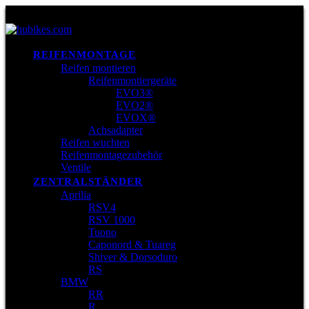
REIFENMONTAGE
Reifen montieren
Reifenmontiergeräte
EVO3®
EVO2®
EVOX®
Achsadapter
Reifen wuchten
Reifenmontagezubehör
Ventile
ZENTRALSTÄNDER
Aprilia
RSV4
RSV 1000
Tuono
Caponord & Tuareg
Shiver & Dorsoduro
RS
BMW
RR
R