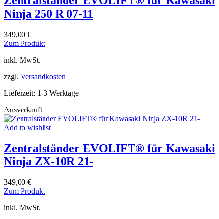
Zentralständer EVOLIFT® für Kawasaki
Ninja 250 R 07-11
349,00
€
Dieses
Zum Produkt
Produkt
inkl. MwSt.
weist
mehrere
zzgl.
Versandkosten
Varianten
auf.
Lieferzeit:
1-3 Werktage
Die
Optionen
Ausverkauft
können
auf
Add to wishlist
der
Produktseite
Zentralständer EVOLIFT® für Kawasaki
gewählt
werden
Ninja ZX-10R 21-
349,00
€
Dieses
Zum Produkt
Produkt
inkl. MwSt.
weist
mehrere