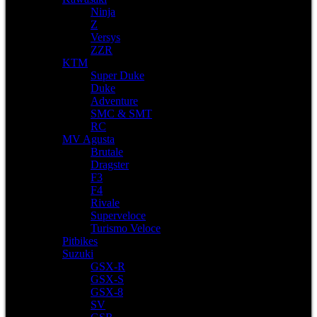
Ninja
Z
Versys
ZZR
KTM
Super Duke
Duke
Adventure
SMC & SMT
RC
MV Agusta
Brutale
Dragster
F3
F4
Rivale
Superveloce
Turismo Veloce
Pitbikes
Suzuki
GSX-R
GSX-S
GSX-8
SV