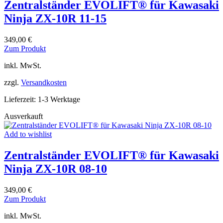
Zentralständer EVOLIFT® für Kawasaki
gewählt
werden
Ninja ZX-10R 11-15
349,00
€
Dieses
Zum Produkt
Produkt
inkl. MwSt.
weist
mehrere
zzgl.
Versandkosten
Varianten
auf.
Lieferzeit:
1-3 Werktage
Die
Optionen
Ausverkauft
können
auf
Add to wishlist
der
Produktseite
Zentralständer EVOLIFT® für Kawasaki
gewählt
werden
Ninja ZX-10R 08-10
349,00
€
Dieses
Zum Produkt
Produkt
inkl. MwSt.
weist