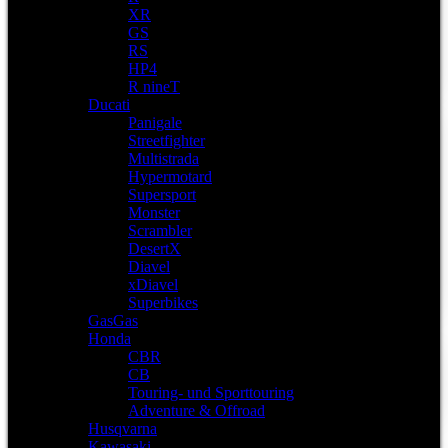
XR
GS
RS
HP4
R nineT
Ducati
Panigale
Streetfighter
Multistrada
Hypermotard
Supersport
Monster
Scrambler
DesertX
Diavel
xDiavel
Superbikes
GasGas
Honda
CBR
CB
Touring- und Sporttouring
Adventure & Offroad
Husqvarna
Kawasaki