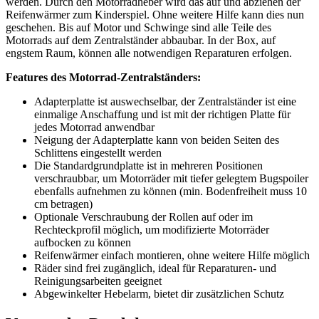
werden. Durch den Motorradheber wird das auf und abziehen der
Reifenwärmer zum Kinderspiel. Ohne weitere Hilfe kann dies nun
geschehen. Bis auf Motor und Schwinge sind alle Teile des
Motorrads auf dem Zentralständer abbaubar. In der Box, auf
engstem Raum, können alle notwendigen Reparaturen erfolgen.
Features des Motorrad-Zentralständers:
Adapterplatte ist auswechselbar, der Zentralständer ist eine
einmalige Anschaffung und ist mit der richtigen Platte für
jedes Motorrad anwendbar
Neigung der Adapterplatte kann von beiden Seiten des
Schlittens eingestellt werden
Die Standardgrundplatte ist in mehreren Positionen
verschraubbar, um Motorräder mit tiefer gelegtem Bugspoiler
ebenfalls aufnehmen zu können (min. Bodenfreiheit muss 10
cm betragen)
Optionale Verschraubung der Rollen auf oder im
Rechteckprofil möglich, um modifizierte Motorräder
aufbocken zu können
Reifenwärmer einfach montieren, ohne weitere Hilfe möglich
Räder sind frei zugänglich, ideal für Reparaturen- und
Reinigungsarbeiten geeignet
Abgewinkelter Hebelarm, bietet dir zusätzlichen Schutz