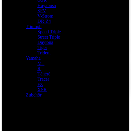
GSR
Hayabusa
SFV
V-Strom
DR-Z4
Triumph
Speed Triple
Street Triple
Daytona
Tiger
Trident
Yamaha
MT
R
Ténéré
Tracer
FZ
XSR
Zubehör