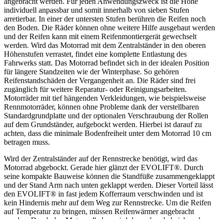
angebracht werden. Für jeden Anwendungszweck ist die Höhe
individuell anpassbar und somit innerhalb von sieben Stufen
arretierbar. In einer der untersten Stufen berühren die Reifen noch
den Boden. Die Räder können ohne weitere Hilfe ausgebaut werden
und der Reifen kann mit einem Reifenmontiergerät gewechselt
werden. Wird das Motorrad mit dem Zentralständer in den oberen
Höhenstufen verrastet, findet eine komplette Entlastung des
Fahrwerks statt. Das Motorrad befindet sich in der idealen Position
für längere Standzeiten wie der Winterphase. So gehören
Reifenstandschäden der Vergangenheit an. Die Räder sind frei
zugänglich für weitere Reparatur- oder Reinigungsarbeiten.
Motorräder mit tief hängenden Verkleidungen, wie beispielsweise
Rennmotorräder, können ohne Probleme dank der verstellbaren
Standardgrundplatte und der optionalen Verschraubung der Rollen
auf dem Grundständer, aufgebockt werden. Hierbei ist darauf zu
achten, dass die minimale Bodenfreiheit unter dem Motorrad 10 cm
betragen muss.
Wird der Zentralständer auf der Rennstrecke benötigt, wird das
Motorrad abgebockt. Gerade hier glänzt der EVOLIFT®. Durch
seine kompakte Bauweise können die Standfüße zusammengeklappt
und der Stand Arm nach unten geklappt werden. Dieser Vorteil lässt
den EVOLIFT® in fast jedem Kofferraum verschwinden und ist
kein Hindernis mehr auf dem Weg zur Rennstrecke. Um die Reifen
auf Temperatur zu bringen, müssen Reifenwärmer angebracht