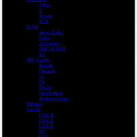
Ninja
Z
Versys
ZZR
KTM
Super Duke
Duke
Adventure
SMC & SMT
RC
MV Agusta
Brutale
Dragster
F3
F4
Rivale
Superveloce
Turismo Veloce
Pitbikes
Suzuki
GSX-R
GSX-S
GSX-8
SV