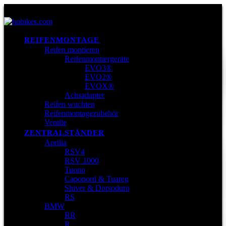
REIFENMONTAGE
Reifen montieren
Reifenmontiergeräte
EVO3®
EVO2®
EVOX®
Achsadapter
Reifen wuchten
Reifenmontagezubehör
Ventile
ZENTRALSTÄNDER
Aprilia
RSV4
RSV 1000
Tuono
Caponord & Tuareg
Shiver & Dorsoduro
RS
BMW
RR
R