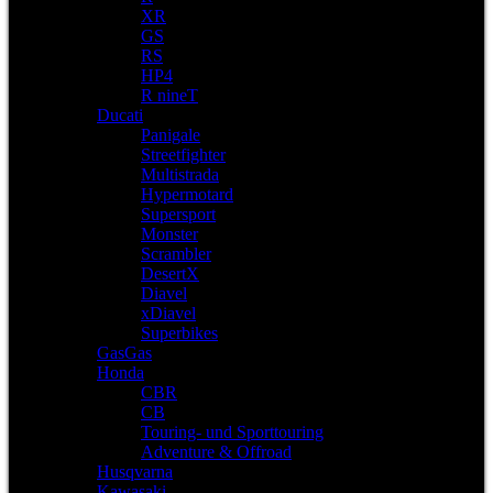
XR
GS
RS
HP4
R nineT
Ducati
Panigale
Streetfighter
Multistrada
Hypermotard
Supersport
Monster
Scrambler
DesertX
Diavel
xDiavel
Superbikes
GasGas
Honda
CBR
CB
Touring- und Sporttouring
Adventure & Offroad
Husqvarna
Kawasaki