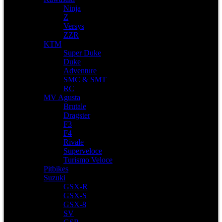
Ninja
Z
Versys
ZZR
KTM
Super Duke
Duke
Adventure
SMC & SMT
RC
MV Agusta
Brutale
Dragster
F3
F4
Rivale
Superveloce
Turismo Veloce
Pitbikes
Suzuki
GSX-R
GSX-S
GSX-8
SV