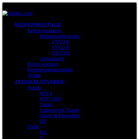
REIFENMONTAGE
Reifen montieren
Reifenmontiergeräte
EVO3®
EVO2®
EVOX®
Achsadapter
Reifen wuchten
Reifenmontagezubehör
Ventile
ZENTRALSTÄNDER
Aprilia
RSV4
RSV 1000
Tuono
Caponord & Tuareg
Shiver & Dorsoduro
RS
BMW
RR
R