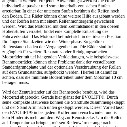
angebracht werden. Für jeden Anwendungszweck ist die Höhe
individuell anpassbar und somit innerhalb von sieben Stufen
arretierbar. In einer der untersten Stufen berühren die Reifen noch
den Boden. Die Räder können ohne weitere Hilfe ausgebaut werden
und der Reifen kann mit einem Reifenmontiergerät gewechselt
werden. Wird das Motorrad mit dem Zentralständer in den oberen
Höhenstufen verrastet, findet eine komplette Entlastung des
Fahrwerks statt. Das Motorrad befindet sich in der idealen Position
für längere Standzeiten wie der Winterphase. So gehören
Reifenstandschäden der Vergangenheit an. Die Räder sind frei
zugänglich für weitere Reparatur- oder Reinigungsarbeiten.
Motorräder mit tief hängenden Verkleidungen, wie beispielsweise
Rennmotorräder, können ohne Probleme dank der verstellbaren
Standardgrundplatte und der optionalen Verschraubung der Rollen
auf dem Grundständer, aufgebockt werden. Hierbei ist darauf zu
achten, dass die minimale Bodenfreiheit unter dem Motorrad 10 cm
betragen muss.
Wird der Zentralständer auf der Rennstrecke benötigt, wird das
Motorrad abgebockt. Gerade hier glänzt der EVOLIFT®. Durch
seine kompakte Bauweise können die Standfüße zusammengeklappt
und der Stand Arm nach unten geklappt werden. Dieser Vorteil lässt
den EVOLIFT® in fast jedem Kofferraum verschwinden und ist
kein Hindernis mehr auf dem Weg zur Rennstrecke. Um die Reifen
auf Temperatur zu bringen, müssen Reifenwärmer angebracht