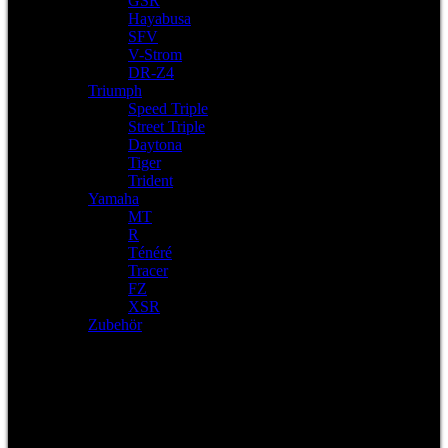
GSR
Hayabusa
SFV
V-Strom
DR-Z4
Triumph
Speed Triple
Street Triple
Daytona
Tiger
Trident
Yamaha
MT
R
Ténéré
Tracer
FZ
XSR
Zubehör