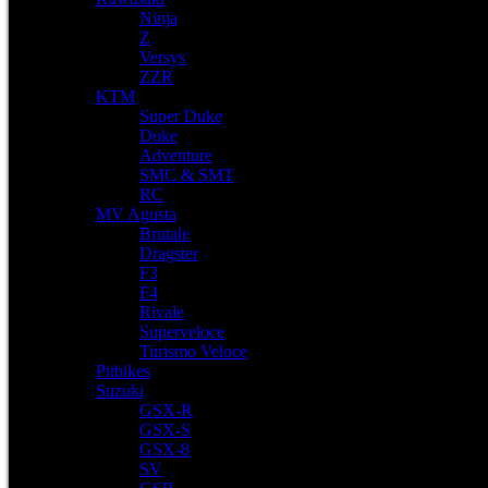
Ninja
Z
Versys
ZZR
KTM
Super Duke
Duke
Adventure
SMC & SMT
RC
MV Agusta
Brutale
Dragster
F3
F4
Rivale
Superveloce
Turismo Veloce
Pitbikes
Suzuki
GSX-R
GSX-S
GSX-8
SV