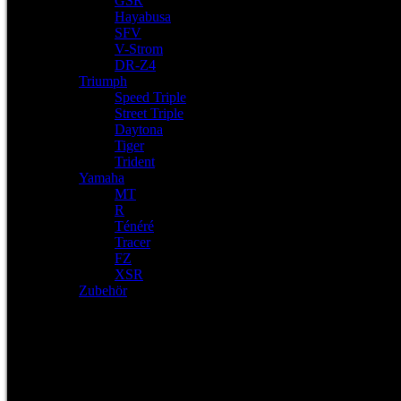
GSR
Hayabusa
SFV
V-Strom
DR-Z4
Triumph
Speed Triple
Street Triple
Daytona
Tiger
Trident
Yamaha
MT
R
Ténéré
Tracer
FZ
XSR
Zubehör