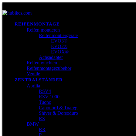
REIFENMONTAGE
Reifen montieren
Reifenmontiergeräte
EVO3®
EVO2®
EVOX®
Achsadapter
Reifen wuchten
Reifenmontagezubehör
Ventile
ZENTRALSTÄNDER
Aprilia
RSV4
RSV 1000
Tuono
Caponord & Tuareg
Shiver & Dorsoduro
RS
BMW
RR
R