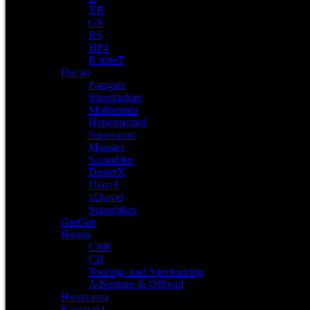
XR
GS
RS
HP4
R nineT
Ducati
Panigale
Streetfighter
Multistrada
Hypermotard
Supersport
Monster
Scrambler
DesertX
Diavel
xDiavel
Superbikes
GasGas
Honda
CBR
CB
Touring- und Sporttouring
Adventure & Offroad
Husqvarna
Kawasaki