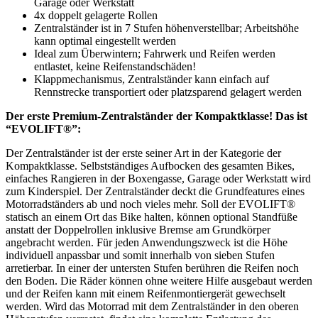
Garage oder Werkstatt
4x doppelt gelagerte Rollen
Zentralständer ist in 7 Stufen höhenverstellbar; Arbeitshöhe
kann optimal eingestellt werden
Ideal zum Überwintern; Fahrwerk und Reifen werden
entlastet, keine Reifenstandschäden!
Klappmechanismus, Zentralständer kann einfach auf
Rennstrecke transportiert oder platzsparend gelagert werden
Der erste Premium-Zentralständer der Kompaktklasse! Das ist
“EVOLIFT®”:
Der Zentralständer ist der erste seiner Art in der Kategorie der
Kompaktklasse. Selbstständiges Aufbocken des gesamten Bikes,
einfaches Rangieren in der Boxengasse, Garage oder Werkstatt wird
zum Kinderspiel. Der Zentralständer deckt die Grundfeatures eines
Motorradständers ab und noch vieles mehr. Soll der EVOLIFT®
statisch an einem Ort das Bike halten, können optional Standfüße
anstatt der Doppelrollen inklusive Bremse am Grundkörper
angebracht werden. Für jeden Anwendungszweck ist die Höhe
individuell anpassbar und somit innerhalb von sieben Stufen
arretierbar. In einer der untersten Stufen berühren die Reifen noch
den Boden. Die Räder können ohne weitere Hilfe ausgebaut werden
und der Reifen kann mit einem Reifenmontiergerät gewechselt
werden. Wird das Motorrad mit dem Zentralständer in den oberen