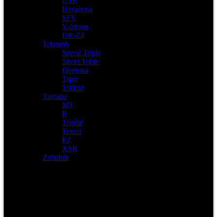
GSR
Hayabusa
SFV
V-Strom
DR-Z4
Triumph
Speed Triple
Street Triple
Daytona
Tiger
Trident
Yamaha
MT
R
Ténéré
Tracer
FZ
XSR
Zubehör