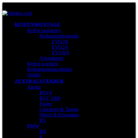
REIFENMONTAGE
Reifen montieren
Reifenmontiergeräte
EVO3®
EVO2®
EVOX®
Achsadapter
Reifen wuchten
Reifenmontagezubehör
Ventile
ZENTRALSTÄNDER
Aprilia
RSV4
RSV 1000
Tuono
Caponord & Tuareg
Shiver & Dorsoduro
RS
BMW
RR
R