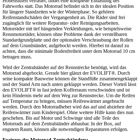
Höhenstufen verrastet, findet eine komplette Entlastung des
Fahrwerks statt. Das Motorrad befindet sich in der idealen Position
für längere Standzeiten wie der Winterphase. So gehören
Reifenstandschäden der Vergangenheit an. Die Räder sind frei
zugänglich für weitere Reparatur- oder Reinigungsarbeiten.
Motorräder mit tief hängenden Verkleidungen, wie beispielsweise
Rennmotorräder, können ohne Probleme dank der verstellbaren
Standardgrundplatte und der optionalen Verschraubung der Rollen
auf dem Grundständer, aufgebockt werden. Hierbei ist darauf zu
achten, dass die minimale Bodenfreiheit unter dem Motorrad 10 cm
betragen muss.
Wird der Zentralständer auf der Rennstrecke benötigt, wird das
Motorrad abgebockt. Gerade hier glänzt der EVOLIFT®. Durch
seine kompakte Bauweise können die Standfüße zusammengeklappt
und der Stand Arm nach unten geklappt werden. Dieser Vorteil lässt
den EVOLIFT® in fast jedem Kofferraum verschwinden und ist
kein Hindernis mehr auf dem Weg zur Rennstrecke. Um die Reifen
auf Temperatur zu bringen, müssen Reifenwärmer angebracht
werden. Durch den Motorradheber wird das auf und abziehen der
Reifenwärmer zum Kinderspiel. Ohne weitere Hilfe kann dies nun
geschehen. Bis auf Motor und Schwinge sind alle Teile des
Motorrads auf dem Zentralständer abbaubar. In der Box, auf
engstem Raum, können alle notwendigen Reparaturen erfolgen.
Features des Motorrad-Zentralständers: