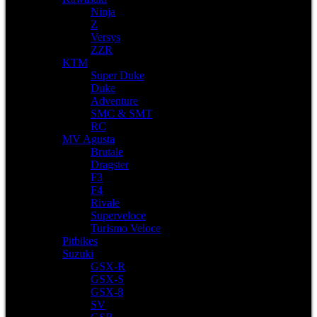
Ninja
Z
Versys
ZZR
KTM
Super Duke
Duke
Adventure
SMC & SMT
RC
MV Agusta
Brutale
Dragster
F3
F4
Rivale
Superveloce
Turismo Veloce
Pitbikes
Suzuki
GSX-R
GSX-S
GSX-8
SV