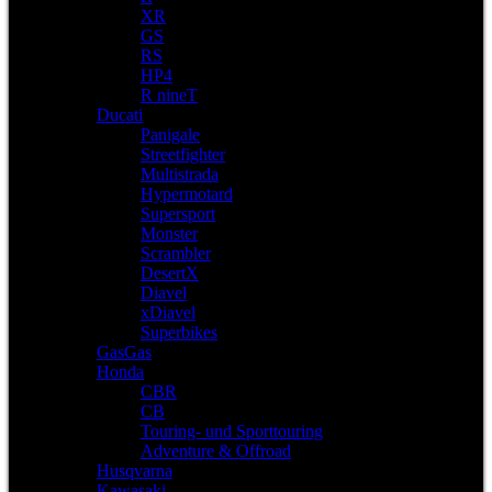
XR
GS
RS
HP4
R nineT
Ducati
Panigale
Streetfighter
Multistrada
Hypermotard
Supersport
Monster
Scrambler
DesertX
Diavel
xDiavel
Superbikes
GasGas
Honda
CBR
CB
Touring- und Sporttouring
Adventure & Offroad
Husqvarna
Kawasaki