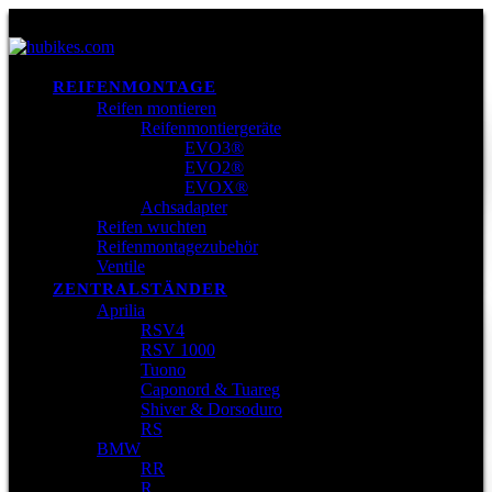
REIFENMONTAGE
Reifen montieren
Reifenmontiergeräte
EVO3®
EVO2®
EVOX®
Achsadapter
Reifen wuchten
Reifenmontagezubehör
Ventile
ZENTRALSTÄNDER
Aprilia
RSV4
RSV 1000
Tuono
Caponord & Tuareg
Shiver & Dorsoduro
RS
BMW
RR
R