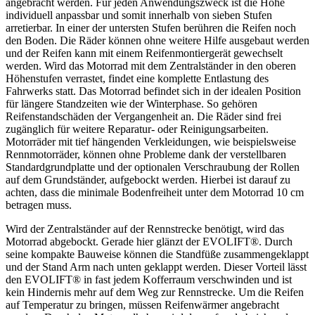
angebracht werden. Für jeden Anwendungszweck ist die Höhe
individuell anpassbar und somit innerhalb von sieben Stufen
arretierbar. In einer der untersten Stufen berühren die Reifen noch
den Boden. Die Räder können ohne weitere Hilfe ausgebaut werden
und der Reifen kann mit einem Reifenmontiergerät gewechselt
werden. Wird das Motorrad mit dem Zentralständer in den oberen
Höhenstufen verrastet, findet eine komplette Entlastung des
Fahrwerks statt. Das Motorrad befindet sich in der idealen Position
für längere Standzeiten wie der Winterphase. So gehören
Reifenstandschäden der Vergangenheit an. Die Räder sind frei
zugänglich für weitere Reparatur- oder Reinigungsarbeiten.
Motorräder mit tief hängenden Verkleidungen, wie beispielsweise
Rennmotorräder, können ohne Probleme dank der verstellbaren
Standardgrundplatte und der optionalen Verschraubung der Rollen
auf dem Grundständer, aufgebockt werden. Hierbei ist darauf zu
achten, dass die minimale Bodenfreiheit unter dem Motorrad 10 cm
betragen muss.
Wird der Zentralständer auf der Rennstrecke benötigt, wird das
Motorrad abgebockt. Gerade hier glänzt der EVOLIFT®. Durch
seine kompakte Bauweise können die Standfüße zusammengeklappt
und der Stand Arm nach unten geklappt werden. Dieser Vorteil lässt
den EVOLIFT® in fast jedem Kofferraum verschwinden und ist
kein Hindernis mehr auf dem Weg zur Rennstrecke. Um die Reifen
auf Temperatur zu bringen, müssen Reifenwärmer angebracht