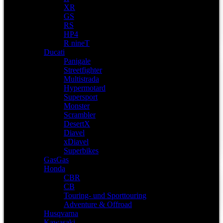
XR
GS
RS
HP4
R nineT
Ducati
Panigale
Streetfighter
Multistrada
Hypermotard
Supersport
Monster
Scrambler
DesertX
Diavel
xDiavel
Superbikes
GasGas
Honda
CBR
CB
Touring- und Sporttouring
Adventure & Offroad
Husqvarna
Kawasaki