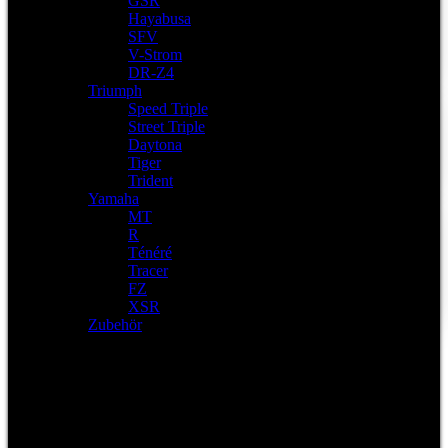
GSR
Hayabusa
SFV
V-Strom
DR-Z4
Triumph
Speed Triple
Street Triple
Daytona
Tiger
Trident
Yamaha
MT
R
Ténéré
Tracer
FZ
XSR
Zubehör