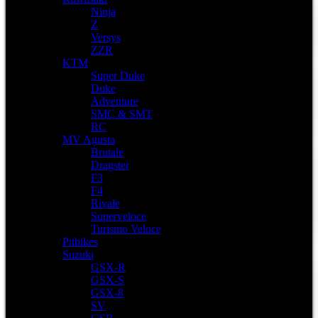
Ninja
Z
Versys
ZZR
KTM
Super Duke
Duke
Adventure
SMC & SMT
RC
MV Agusta
Brutale
Dragster
F3
F4
Rivale
Superveloce
Turismo Veloce
Pitbikes
Suzuki
GSX-R
GSX-S
GSX-8
SV