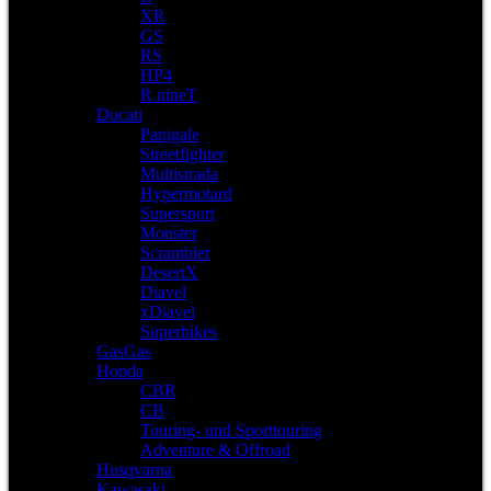
XR
GS
RS
HP4
R nineT
Ducati
Panigale
Streetfighter
Multistrada
Hypermotard
Supersport
Monster
Scrambler
DesertX
Diavel
xDiavel
Superbikes
GasGas
Honda
CBR
CB
Touring- und Sporttouring
Adventure & Offroad
Husqvarna
Kawasaki