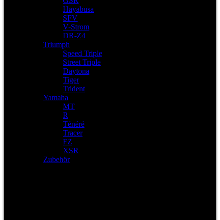
GSR
Hayabusa
SFV
V-Strom
DR-Z4
Triumph
Speed Triple
Street Triple
Daytona
Tiger
Trident
Yamaha
MT
R
Ténéré
Tracer
FZ
XSR
Zubehör