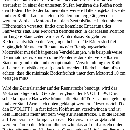
arretierbar. In einer der untersten Stufen berühren die Reifen noch
den Boden. Die Räder können ohne weitere Hilfe ausgebaut werden
und der Reifen kann mit einem Reifenmontiergerät gewechselt
werden. Wird das Motorrad mit dem Zentralständer in den oberen
Höhenstufen verrastet, findet eine komplette Entlastung des
Fahrwerks statt. Das Motorrad befindet sich in der idealen Position
für längere Standzeiten wie der Winterphase. So gehören
Reifenstandschäden der Vergangenheit an. Die Räder sind frei
zugänglich für weitere Reparatur- oder Reinigungsarbeiten.
Motorräder mit tief hängenden Verkleidungen, wie beispielsweise
Rennmotorräder, können ohne Probleme dank der verstellbaren
Standardgrundplatte und der optionalen Verschraubung der Rollen
auf dem Grundständer, aufgebockt werden. Hierbei ist darauf zu
achten, dass die minimale Bodenfreiheit unter dem Motorrad 10 cm
betragen muss.
Wird der Zentralständer auf der Rennstrecke benötigt, wird das
Motorrad abgebockt. Gerade hier glänzt der EVOLIFT®. Durch
seine kompakte Bauweise können die Standfüße zusammengeklappt
und der Stand Arm nach unten geklappt werden. Dieser Vorteil lässt
den EVOLIFT® in fast jedem Kofferraum verschwinden und ist
kein Hindernis mehr auf dem Weg zur Rennstrecke. Um die Reifen
auf Temperatur zu bringen, müssen Reifenwärmer angebracht
werden. Durch den Motorradheber wird das auf und abziehen der
Reifenwärmer zum Kinderspiel. Ohne weitere Hilfe kann dies nun