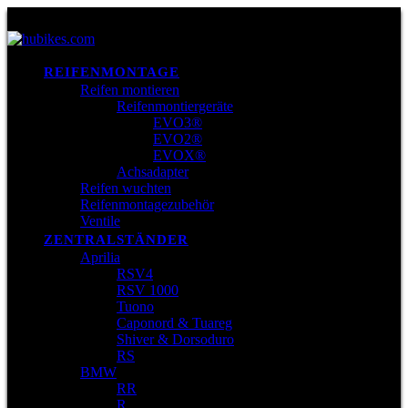
REIFENMONTAGE
Reifen montieren
Reifenmontiergeräte
EVO3®
EVO2®
EVOX®
Achsadapter
Reifen wuchten
Reifenmontagezubehör
Ventile
ZENTRALSTÄNDER
Aprilia
RSV4
RSV 1000
Tuono
Caponord & Tuareg
Shiver & Dorsoduro
RS
BMW
RR
R