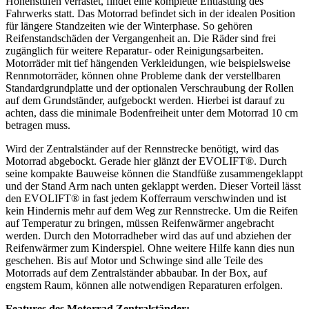
Höhenstufen verrastet, findet eine komplette Entlastung des
Fahrwerks statt. Das Motorrad befindet sich in der idealen Position
für längere Standzeiten wie der Winterphase. So gehören
Reifenstandschäden der Vergangenheit an. Die Räder sind frei
zugänglich für weitere Reparatur- oder Reinigungsarbeiten.
Motorräder mit tief hängenden Verkleidungen, wie beispielsweise
Rennmotorräder, können ohne Probleme dank der verstellbaren
Standardgrundplatte und der optionalen Verschraubung der Rollen
auf dem Grundständer, aufgebockt werden. Hierbei ist darauf zu
achten, dass die minimale Bodenfreiheit unter dem Motorrad 10 cm
betragen muss.
Wird der Zentralständer auf der Rennstrecke benötigt, wird das
Motorrad abgebockt. Gerade hier glänzt der EVOLIFT®. Durch
seine kompakte Bauweise können die Standfüße zusammengeklappt
und der Stand Arm nach unten geklappt werden. Dieser Vorteil lässt
den EVOLIFT® in fast jedem Kofferraum verschwinden und ist
kein Hindernis mehr auf dem Weg zur Rennstrecke. Um die Reifen
auf Temperatur zu bringen, müssen Reifenwärmer angebracht
werden. Durch den Motorradheber wird das auf und abziehen der
Reifenwärmer zum Kinderspiel. Ohne weitere Hilfe kann dies nun
geschehen. Bis auf Motor und Schwinge sind alle Teile des
Motorrads auf dem Zentralständer abbaubar. In der Box, auf
engstem Raum, können alle notwendigen Reparaturen erfolgen.
Features des Motorrad Zentralständer: