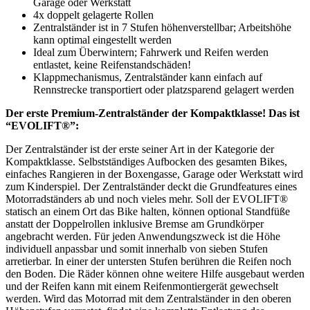
Garage oder Werkstatt
4x doppelt gelagerte Rollen
Zentralständer ist in 7 Stufen höhenverstellbar; Arbeitshöhe
kann optimal eingestellt werden
Ideal zum Überwintern; Fahrwerk und Reifen werden
entlastet, keine Reifenstandschäden!
Klappmechanismus, Zentralständer kann einfach auf
Rennstrecke transportiert oder platzsparend gelagert werden
Der erste Premium-Zentralständer der Kompaktklasse! Das ist
“EVOLIFT®”:
Der Zentralständer ist der erste seiner Art in der Kategorie der
Kompaktklasse. Selbstständiges Aufbocken des gesamten Bikes,
einfaches Rangieren in der Boxengasse, Garage oder Werkstatt wird
zum Kinderspiel. Der Zentralständer deckt die Grundfeatures eines
Motorradständers ab und noch vieles mehr. Soll der EVOLIFT®
statisch an einem Ort das Bike halten, können optional Standfüße
anstatt der Doppelrollen inklusive Bremse am Grundkörper
angebracht werden. Für jeden Anwendungszweck ist die Höhe
individuell anpassbar und somit innerhalb von sieben Stufen
arretierbar. In einer der untersten Stufen berühren die Reifen noch
den Boden. Die Räder können ohne weitere Hilfe ausgebaut werden
und der Reifen kann mit einem Reifenmontiergerät gewechselt
werden. Wird das Motorrad mit dem Zentralständer in den oberen