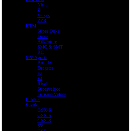
Ninja
Z
Versys
ZZR
KTM
Super Duke
Duke
Adventure
SMC & SMT
RC
MV Agusta
Brutale
Dragster
F3
F4
Rivale
Superveloce
Turismo Veloce
Pitbikes
Suzuki
GSX-R
GSX-S
GSX-8
SV