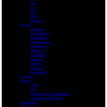
XR
GS
RS
HP4
R nineT
Ducati
Panigale
Streetfighter
Multistrada
Hypermotard
Supersport
Monster
Scrambler
DesertX
Diavel
xDiavel
Superbikes
GasGas
Honda
CBR
CB
Touring- und Sporttouring
Adventure & Offroad
Husqvarna
Kawasaki