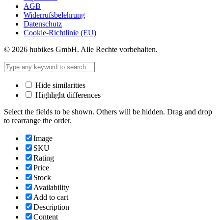
AGB
Widerrufsbelehrung
Datenschutz
Cookie-Richtlinie (EU)
© 2026 hubikes GmbH. Alle Rechte vorbehalten.
Hide similarities
Highlight differences
Select the fields to be shown. Others will be hidden. Drag and drop
to rearrange the order.
Image
SKU
Rating
Price
Stock
Availability
Add to cart
Description
Content