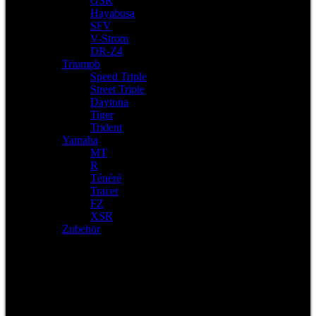
GSR
Hayabusa
SFV
V-Strom
DR-Z4
Triumph
Speed Triple
Street Triple
Daytona
Tiger
Trident
Yamaha
MT
R
Ténéré
Tracer
FZ
XSR
Zubehör