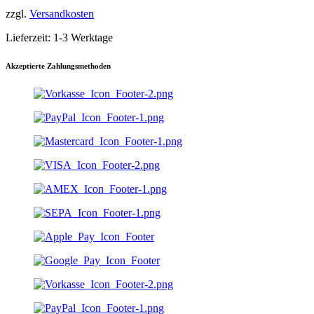
mehrere
zzgl.
Versandkosten
Varianten
auf.
Lieferzeit:
1-3 Werktage
Die
Optionen
können
Akzeptierte Zahlungsmethoden
auf
der
Produktseite
gewählt
werden