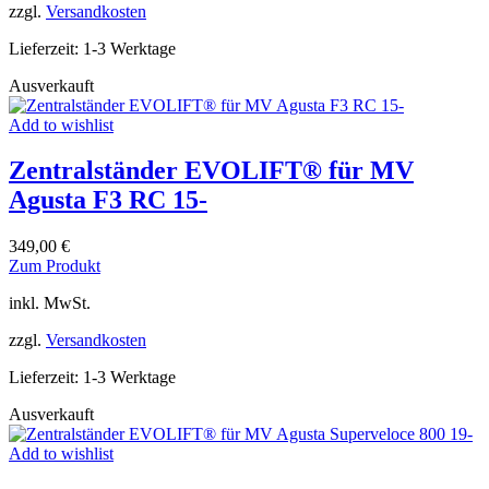
zzgl.
Versandkosten
Varianten
auf.
Lieferzeit:
1-3 Werktage
Die
Optionen
Ausverkauft
können
auf
Add to wishlist
der
Produktseite
Zentralständer EVOLIFT® für MV
gewählt
werden
Agusta F3 RC 15-
349,00
€
Dieses
Zum Produkt
Produkt
inkl. MwSt.
weist
mehrere
zzgl.
Versandkosten
Varianten
auf.
Lieferzeit:
1-3 Werktage
Die
Optionen
Ausverkauft
können
auf
Add to wishlist
der
Produktseite