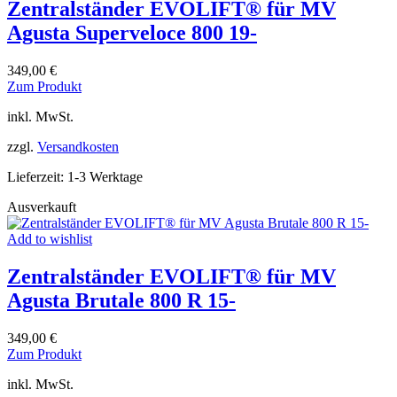
Zentralständer EVOLIFT® für MV
gewählt
werden
Agusta Superveloce 800 19-
349,00
€
Dieses
Zum Produkt
Produkt
inkl. MwSt.
weist
mehrere
zzgl.
Versandkosten
Varianten
auf.
Lieferzeit:
1-3 Werktage
Die
Optionen
Ausverkauft
können
auf
Add to wishlist
der
Produktseite
Zentralständer EVOLIFT® für MV
gewählt
werden
Agusta Brutale 800 R 15-
349,00
€
Dieses
Zum Produkt
Produkt
inkl. MwSt.
weist