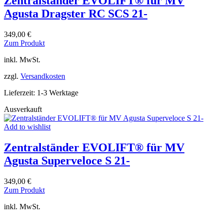
Zentralständer EVOLIFT® für MV
Agusta Dragster RC SCS 21-
349,00
€
Dieses
Zum Produkt
Produkt
inkl. MwSt.
weist
mehrere
zzgl.
Versandkosten
Varianten
auf.
Lieferzeit:
1-3 Werktage
Die
Optionen
Ausverkauft
können
auf
Add to wishlist
der
Produktseite
Zentralständer EVOLIFT® für MV
gewählt
werden
Agusta Superveloce S 21-
349,00
€
Dieses
Zum Produkt
Produkt
inkl. MwSt.
weist
mehrere