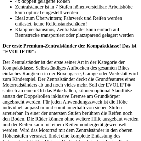
4x doppelt gelagerte Rollen
Zentralständer ist in 7 Stufen höhenverstellbar; Arbeitshöhe
kann optimal eingestellt werden
Ideal zum Überwintern; Fahrwerk und Reifen werden
entlastet, keine Reifenstandschäden!
Klappmechanismus, Zentralständer kann einfach auf
Rennstrecke transportiert oder platzsparend gelagert werden
Der erste Premium-Zentralständer der Kompaktklasse! Das ist
“EVOLIFT®”:
Der Zentralständer ist der erste seiner Art in der Kategorie der
Kompaktklasse. Selbstständiges Aufbocken des gesamten Bikes,
einfaches Rangieren in der Boxengasse, Garage oder Werkstatt wird
zum Kinderspiel. Der Zentralständer deckt die Grundfeatures eines
Motorradständers ab und noch vieles mehr. Soll der EVOLIFT®
statisch an einem Ort das Bike halten, können optional Standfüße
anstatt der Doppelrollen inklusive Bremse am Grundkörper
angebracht werden. Für jeden Anwendungszweck ist die Höhe
individuell anpassbar und somit innerhalb von sieben Stufen
arretierbar. In einer der untersten Stufen berühren die Reifen noch
den Boden. Die Räder können ohne weitere Hilfe ausgebaut werden
und der Reifen kann mit einem Reifenmontiergerät gewechselt
werden. Wird das Motorrad mit dem Zentralständer in den oberen
Höhenstufen verrastet, findet eine komplette Entlastung des