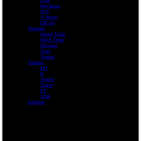
GSR
Hayabusa
SFV
V-Strom
DR-Z4
Triumph
Speed Triple
Street Triple
Daytona
Tiger
Trident
Yamaha
MT
R
Ténéré
Tracer
FZ
XSR
Zubehör