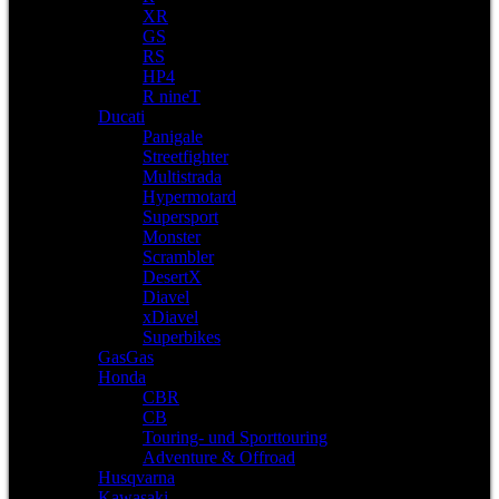
XR
GS
RS
HP4
R nineT
Ducati
Panigale
Streetfighter
Multistrada
Hypermotard
Supersport
Monster
Scrambler
DesertX
Diavel
xDiavel
Superbikes
GasGas
Honda
CBR
CB
Touring- und Sporttouring
Adventure & Offroad
Husqvarna
Kawasaki