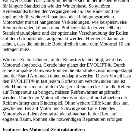
Fahrwerks statt. Das Motorrad befindet sich in der idealen Position
für längere Standzeiten wie der Winterphase. So gehören
Reifenstandschäden der Vergangenheit an. Die Räder sind frei
zugänglich für weitere Reparatur- oder Reinigungsarbeiten.
Motorräder mit tief hängenden Verkleidungen, wie beispielsweise
Rennmotorräder, können ohne Probleme dank der verstellbaren
Standardgrundplatte und der optionalen Verschraubung der Rollen
auf dem Grundständer, aufgebockt werden. Hierbei ist darauf zu
achten, dass die minimale Bodenfreiheit unter dem Motorrad 10 cm
betragen muss.
Wird der Zentralständer auf der Rennstrecke benötigt, wird das
Motorrad abgebockt. Gerade hier glänzt der EVOLIFT®. Durch
seine kompakte Bauweise können die Standfüße zusammengeklappt
und der Stand Arm nach unten geklappt werden. Dieser Vorteil lässt
den EVOLIFT® in fast jedem Kofferraum verschwinden und ist
kein Hindernis mehr auf dem Weg zur Rennstrecke. Um die Reifen
auf Temperatur zu bringen, müssen Reifenwärmer angebracht
werden. Durch den Motorradheber wird das auf und abziehen der
Reifenwärmer zum Kinderspiel. Ohne weitere Hilfe kann dies nun
geschehen. Bis auf Motor und Schwinge sind alle Teile des
Motorrads auf dem Zentralständer abbaubar. In der Box, auf
engstem Raum, können alle notwendigen Reparaturen erfolgen.
Features des Motorrad-Zentralständers: