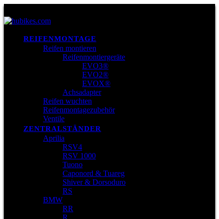
REIFENMONTAGE
Reifen montieren
Reifenmontiergeräte
EVO3®
EVO2®
EVOX®
Achsadapter
Reifen wuchten
Reifenmontagezubehör
Ventile
ZENTRALSTÄNDER
Aprilia
RSV4
RSV 1000
Tuono
Caponord & Tuareg
Shiver & Dorsoduro
RS
BMW
RR
R