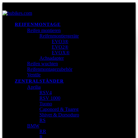
REIFENMONTAGE
Reifen montieren
Reifenmontiergeräte
EVO3®
EVO2®
EVOX®
Achsadapter
Reifen wuchten
Reifenmontagezubehör
Ventile
ZENTRALSTÄNDER
Aprilia
RSV4
RSV 1000
Tuono
Caponord & Tuareg
Shiver & Dorsoduro
RS
BMW
RR
R