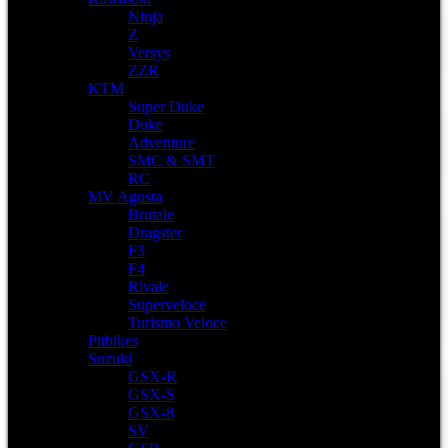
Ninja
Z
Versys
ZZR
KTM
Super Duke
Duke
Adventure
SMC & SMT
RC
MV Agusta
Brutale
Dragster
F3
F4
Rivale
Superveloce
Turismo Veloce
Pitbikes
Suzuki
GSX-R
GSX-S
GSX-8
SV