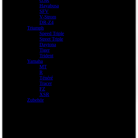
GSR
Hayabusa
SFV
V-Strom
DR-Z4
Triumph
Speed Triple
Street Triple
Daytona
Tiger
Trident
Yamaha
MT
R
Ténéré
Tracer
FZ
XSR
Zubehör