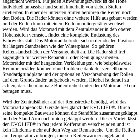
angebracht werden. Für jeden Anwendungszweck ist die Höhe
individuell anpassbar und somit innerhalb von sieben Stufen
arretierbar. In einer der untersten Stufen berühren die Reifen noch
den Boden. Die Räder können ohne weitere Hilfe ausgebaut werden
und der Reifen kann mit einem Reifenmontiergerät gewechselt
werden. Wird das Motorrad mit dem Zentralständer in den oberen
Höhenstufen verrastet, findet eine komplette Entlastung des
Fahrwerks statt. Das Motorrad befindet sich in der idealen Position
für längere Standzeiten wie der Winterphase. So gehören
Reifenstandschäden der Vergangenheit an. Die Räder sind frei
zugänglich für weitere Reparatur- oder Reinigungsarbeiten.
Motorräder mit tief hängenden Verkleidungen, wie beispielsweise
Rennmotorräder, können ohne Probleme dank der verstellbaren
Standardgrundplatte und der optionalen Verschraubung der Rollen
auf dem Grundständer, aufgebockt werden. Hierbei ist darauf zu
achten, dass die minimale Bodenfreiheit unter dem Motorrad 10 cm
betragen muss.
Wird der Zentralständer auf der Rennstrecke benötigt, wird das
Motorrad abgebockt. Gerade hier glänzt der EVOLIFT®. Durch
seine kompakte Bauweise können die Standfüße zusammengeklappt
und der Stand Arm nach unten geklappt werden. Dieser Vorteil lässt
den EVOLIFT® in fast jedem Kofferraum verschwinden und ist
kein Hindernis mehr auf dem Weg zur Rennstrecke. Um die Reifen
auf Temperatur zu bringen, müssen Reifenwärmer angebracht