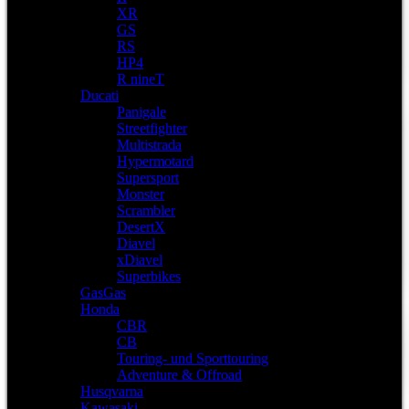
XR
GS
RS
HP4
R nineT
Ducati
Panigale
Streetfighter
Multistrada
Hypermotard
Supersport
Monster
Scrambler
DesertX
Diavel
xDiavel
Superbikes
GasGas
Honda
CBR
CB
Touring- und Sporttouring
Adventure & Offroad
Husqvarna
Kawasaki