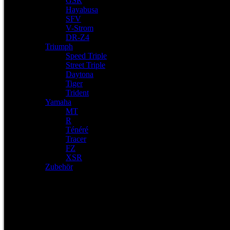
GSR
Hayabusa
SFV
V-Strom
DR-Z4
Triumph
Speed Triple
Street Triple
Daytona
Tiger
Trident
Yamaha
MT
R
Ténéré
Tracer
FZ
XSR
Zubehör