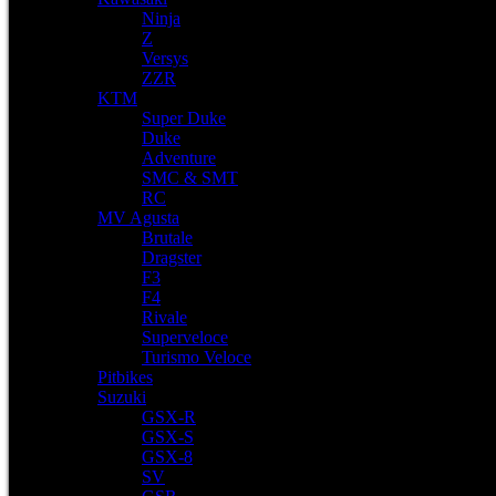
Ninja
Z
Versys
ZZR
KTM
Super Duke
Duke
Adventure
SMC & SMT
RC
MV Agusta
Brutale
Dragster
F3
F4
Rivale
Superveloce
Turismo Veloce
Pitbikes
Suzuki
GSX-R
GSX-S
GSX-8
SV