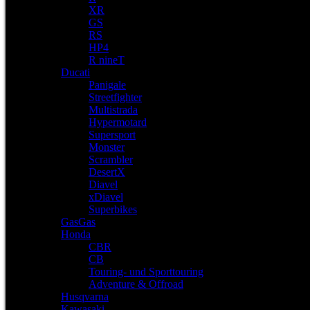
XR
GS
RS
HP4
R nineT
Ducati
Panigale
Streetfighter
Multistrada
Hypermotard
Supersport
Monster
Scrambler
DesertX
Diavel
xDiavel
Superbikes
GasGas
Honda
CBR
CB
Touring- und Sporttouring
Adventure & Offroad
Husqvarna
Kawasaki