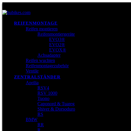
REIFENMONTAGE
Reifen montieren
Reifenmontiergeräte
EVO3®
EVO2®
EVOX®
Achsadapter
Reifen wuchten
Reifenmontagezubehör
Ventile
ZENTRALSTÄNDER
Aprilia
RSV4
RSV 1000
Tuono
Caponord & Tuareg
Shiver & Dorsoduro
RS
BMW
RR
R