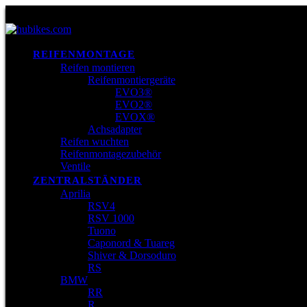
REIFENMONTAGE
Reifen montieren
Reifenmontiergeräte
EVO3®
EVO2®
EVOX®
Achsadapter
Reifen wuchten
Reifenmontagezubehör
Ventile
ZENTRALSTÄNDER
Aprilia
RSV4
RSV 1000
Tuono
Caponord & Tuareg
Shiver & Dorsoduro
RS
BMW
RR
R