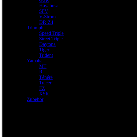
GSR
Hayabusa
SFV
V-Strom
DR-Z4
Triumph
Speed Triple
Street Triple
Daytona
Tiger
Trident
Yamaha
MT
R
Ténéré
Tracer
FZ
XSR
Zubehör