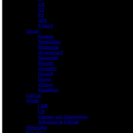
XR
GS
RS
HP4
R nineT
Ducati
Panigale
Streetfighter
Multistrada
Hypermotard
Supersport
Monster
Scrambler
DesertX
Diavel
xDiavel
Superbikes
GasGas
Honda
CBR
CB
Touring- und Sporttouring
Adventure & Offroad
Husqvarna
Kawasaki