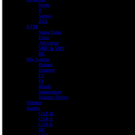
Ninja
Z
Versys
ZZR
KTM
Super Duke
Duke
Adventure
SMC & SMT
RC
MV Agusta
Brutale
Dragster
F3
F4
Rivale
Superveloce
Turismo Veloce
Pitbikes
Suzuki
GSX-R
GSX-S
GSX-8
SV