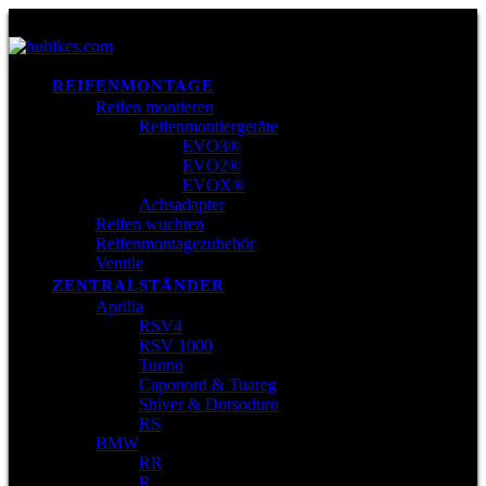
REIFENMONTAGE
Reifen montieren
Reifenmontiergeräte
EVO3®
EVO2®
EVOX®
Achsadapter
Reifen wuchten
Reifenmontagezubehör
Ventile
ZENTRALSTÄNDER
Aprilia
RSV4
RSV 1000
Tuono
Caponord & Tuareg
Shiver & Dorsoduro
RS
BMW
RR
R