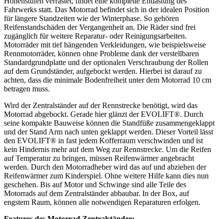
Höhenstufen verrastet, findet eine komplette Entlastung des
Fahrwerks statt. Das Motorrad befindet sich in der idealen Position
für längere Standzeiten wie der Winterphase. So gehören
Reifenstandschäden der Vergangenheit an. Die Räder sind frei
zugänglich für weitere Reparatur- oder Reinigungsarbeiten.
Motorräder mit tief hängenden Verkleidungen, wie beispielsweise
Rennmotorräder, können ohne Probleme dank der verstellbaren
Standardgrundplatte und der optionalen Verschraubung der Rollen
auf dem Grundständer, aufgebockt werden. Hierbei ist darauf zu
achten, dass die minimale Bodenfreiheit unter dem Motorrad 10 cm
betragen muss.
Wird der Zentralständer auf der Rennstrecke benötigt, wird das
Motorrad abgebockt. Gerade hier glänzt der EVOLIFT®. Durch
seine kompakte Bauweise können die Standfüße zusammengeklappt
und der Stand Arm nach unten geklappt werden. Dieser Vorteil lässt
den EVOLIFT® in fast jedem Kofferraum verschwinden und ist
kein Hindernis mehr auf dem Weg zur Rennstrecke. Um die Reifen
auf Temperatur zu bringen, müssen Reifenwärmer angebracht
werden. Durch den Motorradheber wird das auf und abziehen der
Reifenwärmer zum Kinderspiel. Ohne weitere Hilfe kann dies nun
geschehen. Bis auf Motor und Schwinge sind alle Teile des
Motorrads auf dem Zentralständer abbaubar. In der Box, auf
engstem Raum, können alle notwendigen Reparaturen erfolgen.
Features des Motorrad Zentralständer: