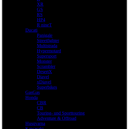
XR
GS
RS
HP4
R nineT
Ducati
Panigale
Streetfighter
Multistrada
Hypermotard
Supersport
Monster
Scrambler
DesertX
Diavel
xDiavel
Superbikes
GasGas
Honda
CBR
CB
Touring- und Sporttouring
Adventure & Offroad
Husqvarna
Kawasaki