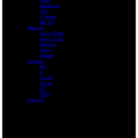
GSR
Hayabusa
SFV
V-Strom
DR-Z4
Triumph
Speed Triple
Street Triple
Daytona
Tiger
Trident
Yamaha
MT
R
Ténéré
Tracer
FZ
XSR
Zubehör