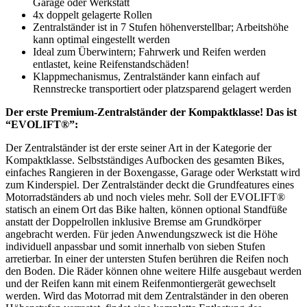
Garage oder Werkstatt
4x doppelt gelagerte Rollen
Zentralständer ist in 7 Stufen höhenverstellbar; Arbeitshöhe
kann optimal eingestellt werden
Ideal zum Überwintern; Fahrwerk und Reifen werden
entlastet, keine Reifenstandschäden!
Klappmechanismus, Zentralständer kann einfach auf
Rennstrecke transportiert oder platzsparend gelagert werden
Der erste Premium-Zentralständer der Kompaktklasse! Das ist
“EVOLIFT®”:
Der Zentralständer ist der erste seiner Art in der Kategorie der
Kompaktklasse. Selbstständiges Aufbocken des gesamten Bikes,
einfaches Rangieren in der Boxengasse, Garage oder Werkstatt wird
zum Kinderspiel. Der Zentralständer deckt die Grundfeatures eines
Motorradständers ab und noch vieles mehr. Soll der EVOLIFT®
statisch an einem Ort das Bike halten, können optional Standfüße
anstatt der Doppelrollen inklusive Bremse am Grundkörper
angebracht werden. Für jeden Anwendungszweck ist die Höhe
individuell anpassbar und somit innerhalb von sieben Stufen
arretierbar. In einer der untersten Stufen berühren die Reifen noch
den Boden. Die Räder können ohne weitere Hilfe ausgebaut werden
und der Reifen kann mit einem Reifenmontiergerät gewechselt
werden. Wird das Motorrad mit dem Zentralständer in den oberen