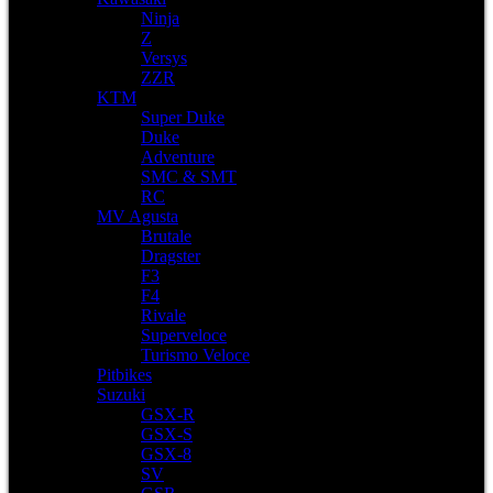
Ninja
Z
Versys
ZZR
KTM
Super Duke
Duke
Adventure
SMC & SMT
RC
MV Agusta
Brutale
Dragster
F3
F4
Rivale
Superveloce
Turismo Veloce
Pitbikes
Suzuki
GSX-R
GSX-S
GSX-8
SV