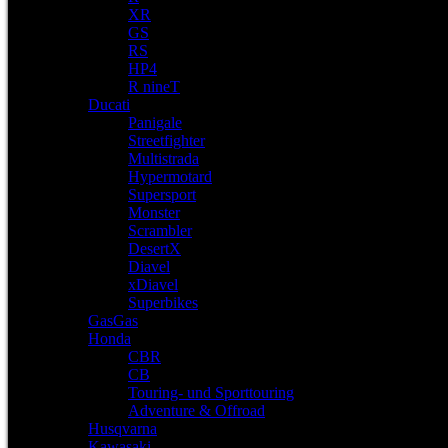
XR
GS
RS
HP4
R nineT
Ducati
Panigale
Streetfighter
Multistrada
Hypermotard
Supersport
Monster
Scrambler
DesertX
Diavel
xDiavel
Superbikes
GasGas
Honda
CBR
CB
Touring- und Sporttouring
Adventure & Offroad
Husqvarna
Kawasaki