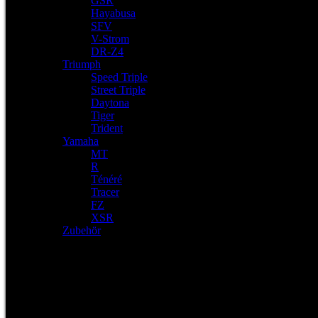
GSR
Hayabusa
SFV
V-Strom
DR-Z4
Triumph
Speed Triple
Street Triple
Daytona
Tiger
Trident
Yamaha
MT
R
Ténéré
Tracer
FZ
XSR
Zubehör