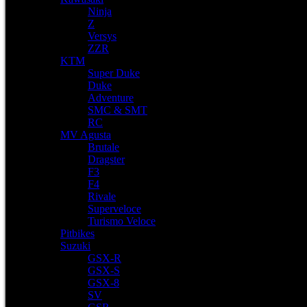
Ninja
Z
Versys
ZZR
KTM
Super Duke
Duke
Adventure
SMC & SMT
RC
MV Agusta
Brutale
Dragster
F3
F4
Rivale
Superveloce
Turismo Veloce
Pitbikes
Suzuki
GSX-R
GSX-S
GSX-8
SV