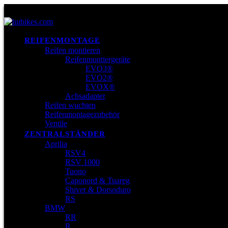
REIFENMONTAGE
Reifen montieren
Reifenmontiergeräte
EVO3®
EVO2®
EVOX®
Achsadapter
Reifen wuchten
Reifenmontagezubehör
Ventile
ZENTRALSTÄNDER
Aprilia
RSV4
RSV 1000
Tuono
Caponord & Tuareg
Shiver & Dorsoduro
RS
BMW
RR
R