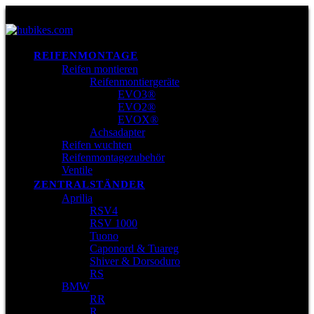
REIFENMONTAGE
Reifen montieren
Reifenmontiergeräte
EVO3®
EVO2®
EVOX®
Achsadapter
Reifen wuchten
Reifenmontagezubehör
Ventile
ZENTRALSTÄNDER
Aprilia
RSV4
RSV 1000
Tuono
Caponord & Tuareg
Shiver & Dorsoduro
RS
BMW
RR
R