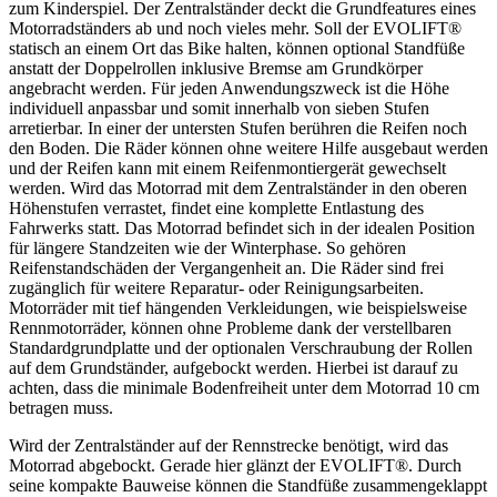
zum Kinderspiel. Der Zentralständer deckt die Grundfeatures eines
Motorradständers ab und noch vieles mehr. Soll der EVOLIFT®
statisch an einem Ort das Bike halten, können optional Standfüße
anstatt der Doppelrollen inklusive Bremse am Grundkörper
angebracht werden. Für jeden Anwendungszweck ist die Höhe
individuell anpassbar und somit innerhalb von sieben Stufen
arretierbar. In einer der untersten Stufen berühren die Reifen noch
den Boden. Die Räder können ohne weitere Hilfe ausgebaut werden
und der Reifen kann mit einem Reifenmontiergerät gewechselt
werden. Wird das Motorrad mit dem Zentralständer in den oberen
Höhenstufen verrastet, findet eine komplette Entlastung des
Fahrwerks statt. Das Motorrad befindet sich in der idealen Position
für längere Standzeiten wie der Winterphase. So gehören
Reifenstandschäden der Vergangenheit an. Die Räder sind frei
zugänglich für weitere Reparatur- oder Reinigungsarbeiten.
Motorräder mit tief hängenden Verkleidungen, wie beispielsweise
Rennmotorräder, können ohne Probleme dank der verstellbaren
Standardgrundplatte und der optionalen Verschraubung der Rollen
auf dem Grundständer, aufgebockt werden. Hierbei ist darauf zu
achten, dass die minimale Bodenfreiheit unter dem Motorrad 10 cm
betragen muss.
Wird der Zentralständer auf der Rennstrecke benötigt, wird das
Motorrad abgebockt. Gerade hier glänzt der EVOLIFT®. Durch
seine kompakte Bauweise können die Standfüße zusammengeklappt