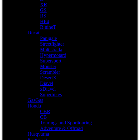
XR
GS
RS
HP4
R nineT
Ducati
Panigale
Streetfighter
Multistrada
Hypermotard
Supersport
Monster
Scrambler
DesertX
Diavel
xDiavel
Superbikes
GasGas
Honda
CBR
CB
Touring- und Sporttouring
Adventure & Offroad
Husqvarna
Kawasaki