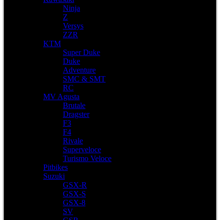
Ninja
Z
Versys
ZZR
KTM
Super Duke
Duke
Adventure
SMC & SMT
RC
MV Agusta
Brutale
Dragster
F3
F4
Rivale
Superveloce
Turismo Veloce
Pitbikes
Suzuki
GSX-R
GSX-S
GSX-8
SV