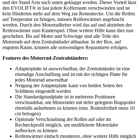
und der Stand Arm nach unten geklappt werden. Dieser Vorteil lässt
den EVOLIFT® in fast jedem Kofferraum verschwinden und ist
kein Hindernis mehr auf dem Weg zur Rennstrecke. Um die Reifen
auf Temperatur zu bringen, müssen Reifenwärmer angebracht
werden. Durch den Motorradheber wird das auf und abziehen der
Reifenwärmer zum Kinderspiel. Ohne weitere Hilfe kann dies nun
geschehen. Bis auf Motor und Schwinge sind alle Teile des
Motorrads auf dem Zentralständer abbaubar. In der Box, auf
engstem Raum, können alle notwendigen Reparaturen erfolgen.
Features des Motorrad-Zentralständers:
Adapterplatte ist auswechselbar, der Zentralständer ist eine
einmalige Anschaffung und ist mit der richtigen Platte für
jedes Motorrad anwendbar
Neigung der Adapterplatte kann von beiden Seiten des
Schlittens eingestellt werden
Die Standardgrundplatte ist in mehreren Positionen
verschraubbar, um Motorräder mit tiefer gelegtem Bugspoiler
ebenfalls aufnehmen zu können (min. Bodenfreiheit muss 10
cm betragen)
Optionale Verschraubung der Rollen auf oder im
Rechteckprofil möglich, um modifizierte Motorräder
aufbocken zu können
Reifenwärmer einfach montieren, ohne weitere Hilfe möglich