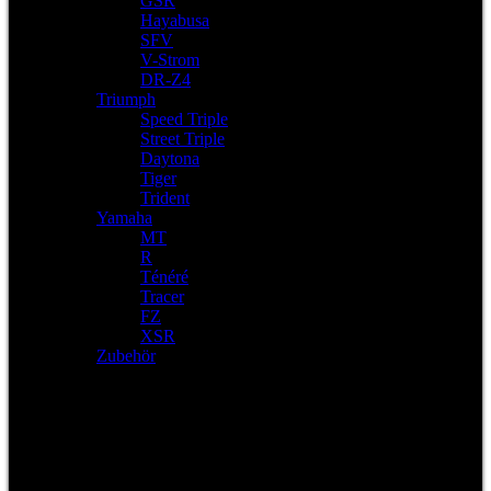
GSR
Hayabusa
SFV
V-Strom
DR-Z4
Triumph
Speed Triple
Street Triple
Daytona
Tiger
Trident
Yamaha
MT
R
Ténéré
Tracer
FZ
XSR
Zubehör