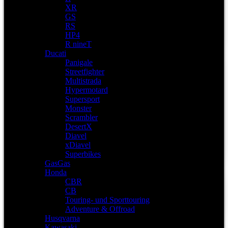
XR
GS
RS
HP4
R nineT
Ducati
Panigale
Streetfighter
Multistrada
Hypermotard
Supersport
Monster
Scrambler
DesertX
Diavel
xDiavel
Superbikes
GasGas
Honda
CBR
CB
Touring- und Sporttouring
Adventure & Offroad
Husqvarna
Kawasaki