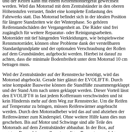
und der Reifen kann mit einem Reifenmontiergerät gewechselt
werden. Wird das Motorrad mit dem Zentralständer in den oberen
Höhenstufen verrastet, findet eine komplette Entlastung des
Fahrwerks statt. Das Motorrad befindet sich in der idealen Position
für längere Standzeiten wie der Winterphase. So gehören
Reifenstandschäden der Vergangenheit an. Die Räder sind frei
zugänglich für weitere Reparatur- oder Reinigungsarbeiten.
Motorräder mit tief hängenden Verkleidungen, wie beispielsweise
Rennmotorräder, können ohne Probleme dank der verstellbaren
Standardgrundplatte und der optionalen Verschraubung der Rollen
auf dem Grundständer, aufgebockt werden. Hierbei ist darauf zu
achten, dass die minimale Bodenfreiheit unter dem Motorrad 10 cm
betragen muss.
Wird der Zentralständer auf der Rennstrecke benötigt, wird das
Motorrad abgebockt. Gerade hier glänzt der EVOLIFT®. Durch
seine kompakte Bauweise können die Standfüße zusammengeklappt
und der Stand Arm nach unten geklappt werden. Dieser Vorteil lässt
den EVOLIFT® in fast jedem Kofferraum verschwinden und ist
kein Hindernis mehr auf dem Weg zur Rennstrecke. Um die Reifen
auf Temperatur zu bringen, müssen Reifenwärmer angebracht
werden. Durch den Motorradheber wird das auf und abziehen der
Reifenwärmer zum Kinderspiel. Ohne weitere Hilfe kann dies nun
geschehen. Bis auf Motor und Schwinge sind alle Teile des
Motorrads auf dem Zentralständer abbaubar. In der Box, auf