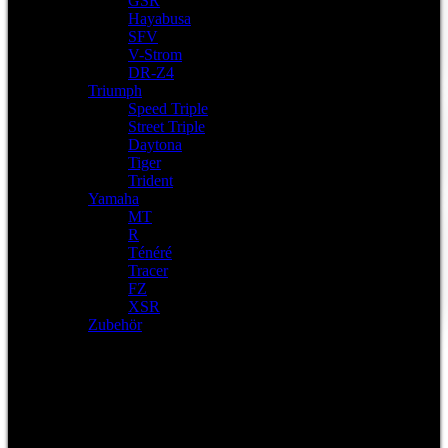
GSR
Hayabusa
SFV
V-Strom
DR-Z4
Triumph
Speed Triple
Street Triple
Daytona
Tiger
Trident
Yamaha
MT
R
Ténéré
Tracer
FZ
XSR
Zubehör