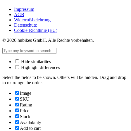
Impressum
AGB
Widerrufsbelehrung
Datenschutz
Cookie-Richtlinie (EU)
© 2026 hubikes GmbH. Alle Rechte vorbehalten.
Hide similarities
Highlight differences
Select the fields to be shown. Others will be hidden. Drag and drop
to rearrange the order.
Image
SKU
Rating
Price
Stock
Availability
Add to cart