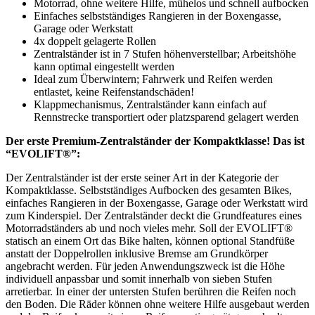
Motorrad, ohne weitere Hilfe, mühelos und schnell aufbocken
Einfaches selbstständiges Rangieren in der Boxengasse,
Garage oder Werkstatt
4x doppelt gelagerte Rollen
Zentralständer ist in 7 Stufen höhenverstellbar; Arbeitshöhe
kann optimal eingestellt werden
Ideal zum Überwintern; Fahrwerk und Reifen werden
entlastet, keine Reifenstandschäden!
Klappmechanismus, Zentralständer kann einfach auf
Rennstrecke transportiert oder platzsparend gelagert werden
Der erste Premium-Zentralständer der Kompaktklasse! Das ist
“EVOLIFT®”:
Der Zentralständer ist der erste seiner Art in der Kategorie der
Kompaktklasse. Selbstständiges Aufbocken des gesamten Bikes,
einfaches Rangieren in der Boxengasse, Garage oder Werkstatt wird
zum Kinderspiel. Der Zentralständer deckt die Grundfeatures eines
Motorradständers ab und noch vieles mehr. Soll der EVOLIFT®
statisch an einem Ort das Bike halten, können optional Standfüße
anstatt der Doppelrollen inklusive Bremse am Grundkörper
angebracht werden. Für jeden Anwendungszweck ist die Höhe
individuell anpassbar und somit innerhalb von sieben Stufen
arretierbar. In einer der untersten Stufen berühren die Reifen noch
den Boden. Die Räder können ohne weitere Hilfe ausgebaut werden