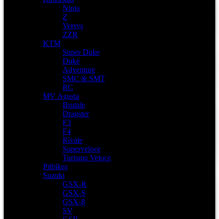
Ninja
Z
Versys
ZZR
KTM
Super Duke
Duke
Adventure
SMC & SMT
RC
MV Agusta
Brutale
Dragster
F3
F4
Rivale
Superveloce
Turismo Veloce
Pitbikes
Suzuki
GSX-R
GSX-S
GSX-8
SV