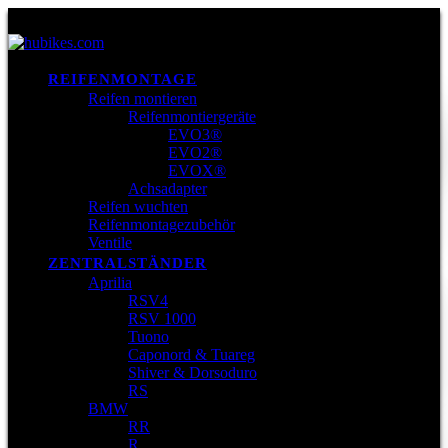
REIFENMONTAGE
Reifen montieren
Reifenmontiergeräte
EVO3®
EVO2®
EVOX®
Achsadapter
Reifen wuchten
Reifenmontagezubehör
Ventile
ZENTRALSTÄNDER
Aprilia
RSV4
RSV 1000
Tuono
Caponord & Tuareg
Shiver & Dorsoduro
RS
BMW
RR
R